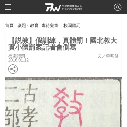
首頁
議題
教育
虐待兒童
校園體罰
【説教】假訓練，真體罰！國北教大
實小體罰案記者會側寫
校園體罰
文／李昀修
2016.01.12