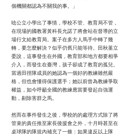
個機關都認為不關我的事。」
唸公立小學出了事情，學校不管、教育局不管，
在現場的國教署黃科長允諾了將會站在督導的立
場行文給教育局。案子在多方人馬手中轉了幾
轉，要怎麼解決？似乎仍舊只能等待。田秋堇立
委說，這事發生在外國，教育部和地方都要相爭
介入，而發生在臺灣，孩子卻成了教育的孤兒。
當過田徑隊成員的她認為一個好的教練雖然嚴
格，但也會懂得保護選手；她以前曾為教練爭取
權益，如今呼籲全國的教練應當要發起自強運
動，剔除害群之馬。
然而在事件發生之後，學校的的處理方式除了將
管束的責任推至家長後援會之外，十月時甚至在
桌球隊的隊規內補充了一條：如果違反以上隊