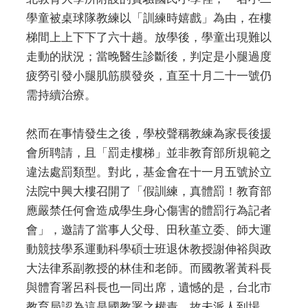
學童被桌球隊教練以「訓練時嬉戲」為由，在樓
梯間上上下下了六十趟。放學後，學童出現難以
走動的狀況；當晚醫生診斷後，判定是小腿過度
疲勞引發小腿肌筋膜發炎，直至十月二十一號仍
需持續治療。
然而在事情發生之後，學校聲稱教練為家長後援
會所聘請，且「罰走樓梯」並非教育部所規範之
違法處罰類型。對此，基金會在十一月五號於立
法院中興大樓召開了「假訓練，真體罰！教育部
應嚴禁任何會造成學生身心傷害的體罰行為記者
會」，邀請了當事人父母、田秋堇立委、師大運
動競技學系運動科學碩士班退休教授謝伸裕與政
大法律系副教授的林佳和老師。而國教署黃科長
與體育署呂科長也一同出席，遺憾的是，台北市
教育局認為這是國教署之權責，故未派人到場。