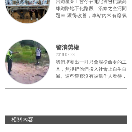
台鐵產業工會今召開記者會抗議高
雄鐵路地下化路段，沿線之空污問
題未 獲得改善，車站內常有廢氣
及粉(煙)塵，嚴重影響旅客與站務
員的健康。
警消勞權
2019.07.23
我們培養出一群只會服從命令的工
具，然後把他們投入社會上自生自
滅。這些警察沒有被當作人看待，
所以他們也不知道怎麼把民眾當人
看待。當現場超越了規則與命令，
警察就無法思考了......
相關內容