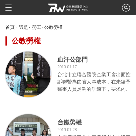
首頁
議題
勞工
公教勞權
公教勞權
血汗公部門
2019.01.17
台北市立聯合醫院企業工會出面控
訴聯醫為節省人事成本，在未給予
醫事人員足夠的訓練下，要求內、
外科醫護人員相互支援，罔顧患者
安危......
台鐵勞權
2019.01.28