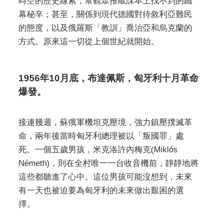
時空的歷史線索，幫觀眾推敲課本上找不到的鐵
幕秘辛；甚至，關係到現代德國對待敘利亞難民
的態度，以及俄羅斯「教訓」喬治亞和烏克蘭的
方式。原來這一切從上個世紀就開始。
1956年10月底，布達佩斯，匈牙利十月革命
爆發。
接連幾週，蘇俄軍機坦克壓境，強力鎮壓撲滅革
命，兩年後當時匈牙利總理被以「叛國罪」處
死。一個五歲男孩，米克洛許內梅克(Miklós
Németh)，則在全村唯一一台收音機前，靜靜地將
這些都聽進了心中。這位男孩可能沒想到，未來
有一天也被迫要為匈牙利的未來做出艱困的選
擇。