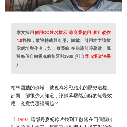
本文採用
創用CC姓名標示-非商業使用-禁止改作
4.0
授權，歡迎轉載與引用。轉載、引用本文請標
示網址與作者，如：蔡榮峰 在崩潰前哼著歌，屬
於每個自由靈魂的匈牙利1989 (引自
菜市場政治學
)
柏林圍牆的倒塌，被視為冷戰結束的歷史道標。
然而，卻很少人知道，讓鐵幕驟然崩解的蝴蝶效
應，究竟從哪裡颳起？
《1989》
這部丹麥紀錄片找到了散落在四個關鍵