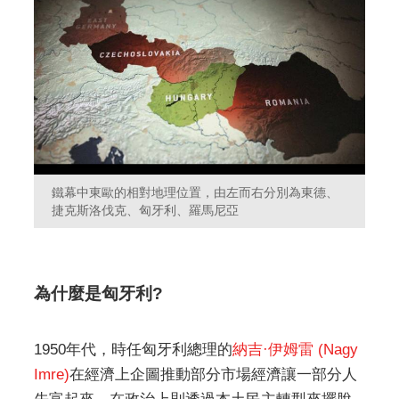
鐵幕中東歐的相對地理位置，由左而右分別為東德、
捷克斯洛伐克、匈牙利、羅馬尼亞
為什麼是匈牙利?
1950年代，時任匈牙利總理的
納吉·伊姆雷 (
Nagy
Imre
)
在經濟上企圖推動部分市場經濟讓一部分人