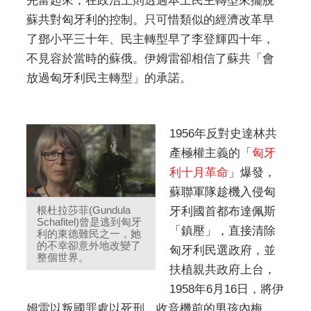
先富起來，在政治上則透過本土民主轉型來擺脫
蘇共對匈牙利的控制。只可惜類似的經濟改革早
了鄧小平三十年、民主轉型早了李登輝四十年，
不見容於當時的蘇俄。伊姆雷卻相信了蘇共「會
放過匈牙利民主轉型」的承諾。
1956年反對史達林共
產極權主義的「
匈牙
利十月革命
」爆發，
蘇聯軍隊趁機入侵匈
根杜拉莎菲(Gundula
牙利國首都布達佩斯
Schafitel)曾是逃到匈牙
「鎮壓」，直接清除
利的東德難民之一，她
的不幸卻意外地改變了
匈牙利民選政府，並
整個世界。
扶植親共政府上台，
1958年6月16日，將伊
姆雷以叛國罪處以死刑。收音機前的男孩內梅