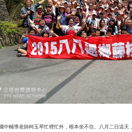
國中輔導老師柯玉琴忙裡忙外，根本坐不住。八月二日這天，是