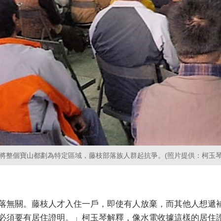
將整個寶山都劃為特定區域，藤枝部落族人群起抗爭。(照片提供：柯玉琴
落無關。藤枝人才入住一戶，即使有人放棄，而其他人想遞
必須要有居住證明。」柯玉琴解釋，像水電收據這樣的居住