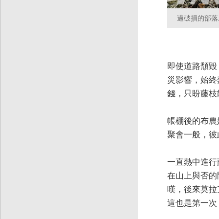
過破損的部落
即使道路頹毀
災影響，始終
錢，只盼藤枝
帳棚後的布農
聚會一般，彼
一直熱中進行
在山上與否的
嘆，後來莫拉
這也是第一次