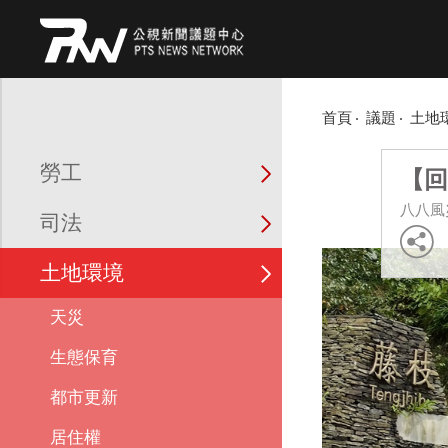
首頁
議題
土地
勞工
【回
八八風
司法
土地環境
天災
生態保育
都市更新
居住權