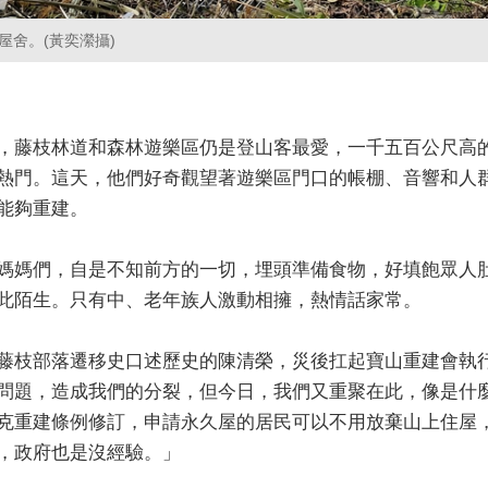
屋舍。(黃奕瀠攝)
，藤枝林道和森林遊樂區仍是登山客最愛，一千五百公尺高
熱門。這天，他們好奇觀望著遊樂區門口的帳棚、音響和人
能夠重建。
媽媽們，自是不知前方的一切，埋頭準備食物，好填飽眾人
此陌生。只有中、老年族人激動相擁，熱情話家常。
藤枝部落遷移史口述歷史的陳清榮，災後扛起寶山重建會執
問題，造成我們的分裂，但今日，我們又重聚在此，像是什
克重建條例修訂，申請永久屋的居民可以不用放棄山上住屋
，政府也是沒經驗。」