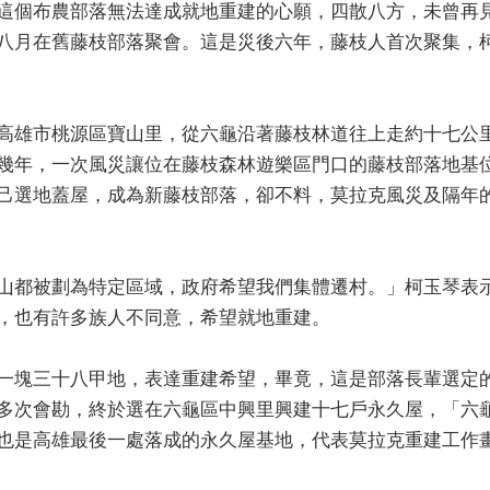
這個布農部落無法達成就地重建的心願，四散八方，未曾再
八月在舊藤枝部落聚會。這是災後六年，藤枝人首次聚集，
高雄市桃源區寶山里，從六龜沿著藤枝林道往上走約十七公
幾年，一次風災讓位在藤枝森林遊樂區門口的藤枝部落地基
己選地蓋屋，成為新藤枝部落，卻不料，莫拉克風災及隔年
山都被劃為特定區域，政府希望我們集體遷村。」柯玉琴表
，也有許多族人不同意，希望就地重建。
一塊三十八甲地，表達重建希望，畢竟，這是部落長輩選定
多次會勘，終於選在六龜區中興里興建十七戶永久屋，「六
也是高雄最後一處落成的永久屋基地，代表莫拉克重建工作