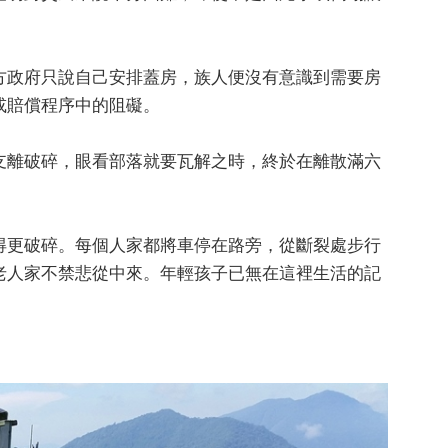
方政府只說自己安排蓋房，族人便沒有意識到需要房
或賠償程序中的阻礙。
支離破碎，眼看部落就要瓦解之時，終於在離散滿六
得更破碎。每個人家都將車停在路旁，從斷裂處步行
老人家不禁悲從中來。年輕孩子已無在這裡生活的記