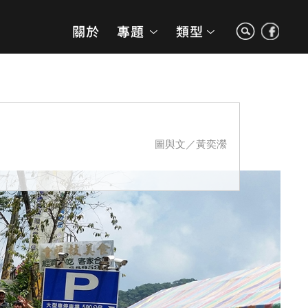
圖與文／黃奕瀠