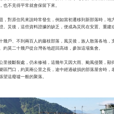
，也不見得平常就會保留下來。
題，對原住民來說時常發生，例如當初遷移到新部落時，地
證。災後，這些資料證據的缺乏，便成為災民在安置、重建
十幾戶、不到兩百人的藤枝部落，風災後，族人散落各地，
。約莫二十幾戶從台灣各地趕回高雄，參加這場集會。
公里後斷裂處，仍未修補，這幾年又因大雨、颱風侵襲，顯
樂區門口，約莫兩公里之長，途中經過破損的部落屋舍時，
張望這廢墟一般的聚落。