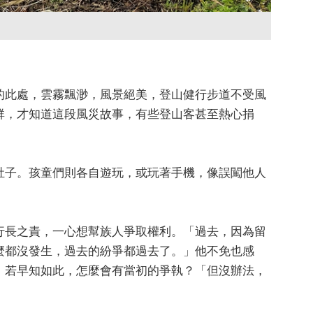
的此處，雲霧飄渺，風景絕美，登山健行步道不受風
群，才知道這段風災故事，有些登山客甚至熱心捐
肚子。孩童們則各自遊玩，或玩著手機，像誤闖他人
行長之責，一心想幫族人爭取權利。「過去，因為留
麼都沒發生，過去的紛爭都過去了。」他不免也感
，若早知如此，怎麼會有當初的爭執？「但沒辦法，