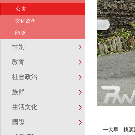
公害
文化資產
能源
性別
教育
社會政治
族群
生活文化
國際
一大早，桃源