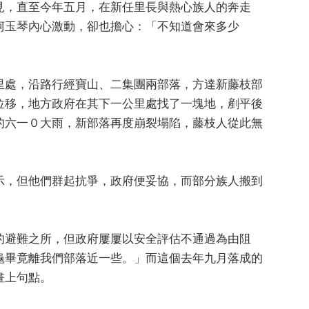
見，直至今年五月，在新任里長與熱心族人的奔走
柯玉琴內心激動，卻也擔心：「不知道會來多少
里處，沿路行經寶山、二集團兩部落，方達新藤枝部
位移，地方政府在其下一公里處找了一塊地，剷平後
的六一０大雨，新部落再度崩裂塌陷，藤枝人從此無
示，但他們群起抗爭，政府便妥協，而部分族人搬到
的避難之所，但政府屢屢以安全評估不通過為由阻
龜畢竟離我們部落近一些。」而這個去年九月落成的
畫上句點。