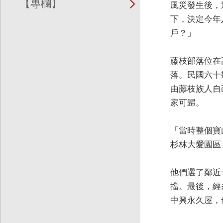
【專欄】
風災發生後，
下，決定今年
戶？」
藤枝部落位在
落。民國六十
由藤枝族人自
家可歸。
「當時整個寶
杉林大愛園區
他們選了鄰近
擋。最後，經
中興永久屋，