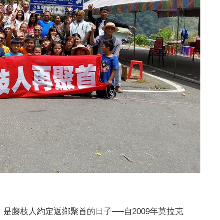
藤枝人約定返鄉聚首的日子──自2009年莫拉克