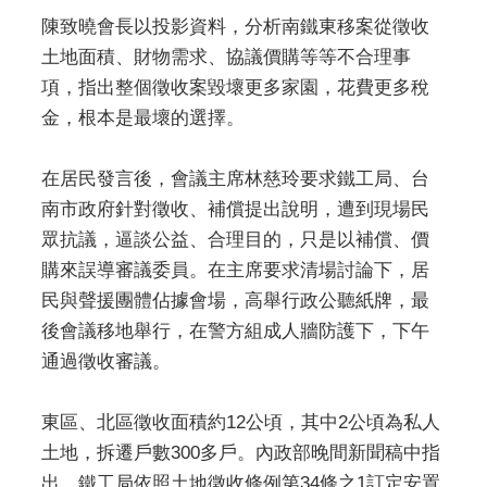
陳致曉會長以投影資料，分析南鐵東移案從徵收
土地面積、財物需求、協議價購等等不合理事
項，指出整個徵收案毀壞更多家園，花費更多稅
金，根本是最壞的選擇。
在居民發言後，會議主席林慈玲要求鐵工局、台
南市政府針對徵收、補償提出說明，遭到現場民
眾抗議，逼談公益、合理目的，只是以補償、價
購來誤導審議委員。在主席要求清場討論下，居
民與聲援團體佔據會場，高舉行政公聽紙牌，最
後會議移地舉行，在警方組成人牆防護下，下午
通過徵收審議。
東區、北區徵收面積約12公頃，其中2公頃為私人
土地，拆遷戶數300多戶。內政部晚間新聞稿中指
出，鐵工局依照土地徵收條例第34條之1訂定安置