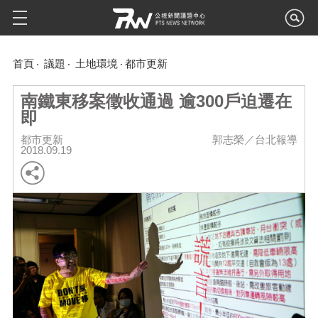
首頁
議題
土地環境
都市更新
南鐵東移案徵收通過 逾300戶迫遷在
即
都市更新
郭志榮／台北報導
2018.09.19