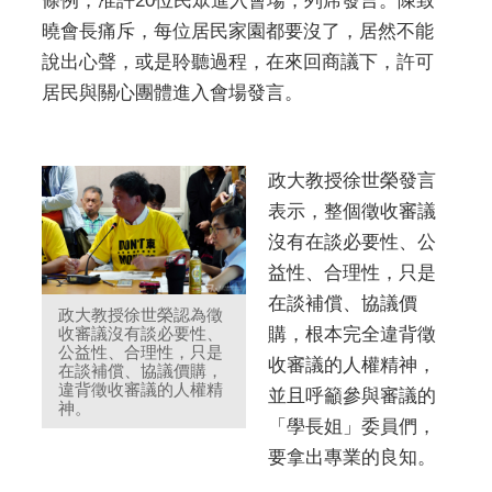
條例，准許20位民眾進入會場，列席發言。陳致
曉會長痛斥，每位居民家園都要沒了，居然不能
說出心聲，或是聆聽過程，在來回商議下，許可
居民與關心團體進入會場發言。
政大教授徐世榮發言
表示，整個徵收審議
沒有在談必要性、公
益性、合理性，只是
在談補償、協議價
政大教授徐世榮認為徵
購，根本完全違背徵
收審議沒有談必要性、
公益性、合理性，只是
收審議的人權精神，
在談補償、協議價購，
違背徵收審議的人權精
並且呼籲參與審議的
神。
「學長姐」委員們，
要拿出專業的良知。