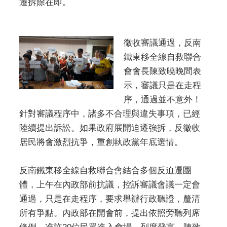
遷拆除在即。
徵收審議通過，反南
鐵東移全線自救聯合
會會長陳致曉晚間表
示，審議只是在走程
序，通過並不意外！
針對審議程序中，諸多不合理與違失事項，已經
陸續提出訴訟。如果政府展開迫遷強拆，反徵收
居民將會激烈抗爭，重創執政黨年底選情。
反南鐵東移全線自救聯合會結合多個反迫遷團
體，上午在內政部前抗議，控訴審議會議一定會
通過，只是在走程序，要求舉辦行政聽證，釐清
所有爭點。內政部在開會前，提出依照旁聽列席