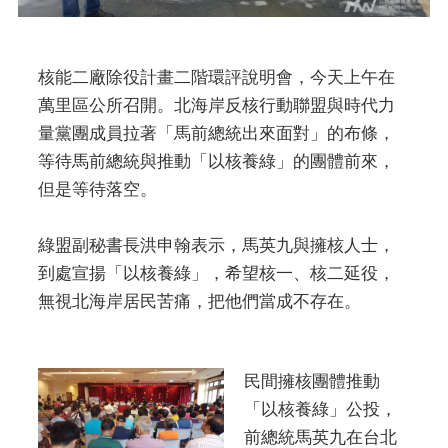
核能二廠除役計畫二階環評說明會，今天上午在
萬里區公所召開。北海岸反核行動聯盟與時代力
量黨團成員拉著「馬前總統出來面對」的布條，
等待馬前總統與推動「以核養綠」的團體前來，
但是等待落空。
綠盟副秘書長洪申翰表示，馬英九與擁核人士，
到處宣揚「以核養綠」，希望核一、核二延役，
無視北海岸居民苦痛，把他們當成不存在。
民間擁核團體推動
「以核養綠」公投，
前總統馬英九在台北