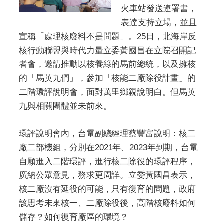
火車站發送連署書，
表達支持立場，並且
宣稱「處理核廢料不是問題」。25日，北海岸反
核行動聯盟與時代力量立委黃國昌在立院召開記
者會，邀請推動以核養綠的馬前總統，以及擁核
的「馬英九們」，參加「核能二廠除役計畫」的
二階環評說明會，面對萬里鄉親說明白。但馬英
九與相關團體並未前來。
環評說明會內，台電副總經理蔡豐富說明：核二
廠二部機組，分別在2021年、2023年到期，台電
自願進入二階環評，進行核二除役的環評程序，
廣納公眾意見，務求更周詳。立委黃國昌表示，
核二廠沒有延役的可能，只有復育的問題，政府
該思考未來核一、二廠除役後，高階核廢料如何
儲存？如何復育廠區的環境？