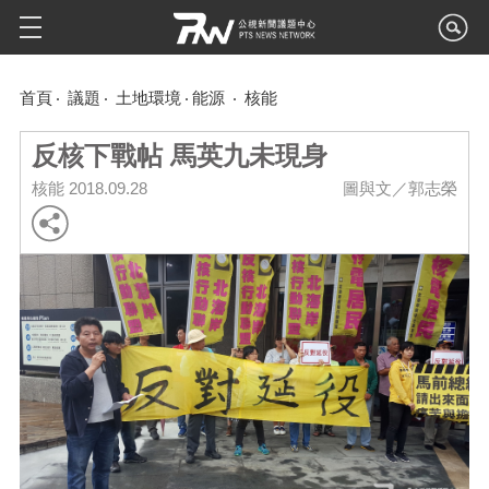
首頁
議題
土地環境
能源
核能
反核下戰帖 馬英九未現身
核能
2018.09.28
圖與文／郭志榮