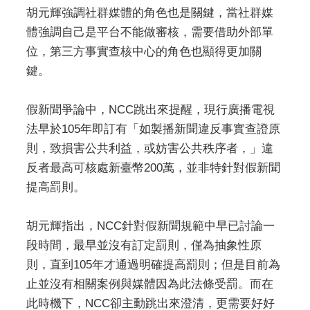
胡元輝強調社群媒體的角色也是關鍵，當社群媒
體強調自己是平台不能做審核，需要借助外部單
位，第三方事實查核中心的角色也顯得更加關
鍵。
假新聞爭論中，NCC跳出來提醒，現行廣播電視
法早於105年即訂有「如製播新聞違反事實查證原
則，致損害公共利益，或妨害公共秩序者，」違
反者最高可核處新臺幣200萬，並非特針對假新聞
提高罰則。
胡元輝指出，NCC針對假新聞規範中早已討論一
段時間，最早並沒有訂定罰則，僅為抽象性原
則，直到105年才通過明確提高罰則；但是目前為
止並沒有相關案例與媒體因為此法條受罰。而在
此時機下，NCC卻主動跳出來澄清，更需要好好