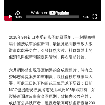
00:00
41:17
2018年9月初日本受到燕子颱風重創，一起關西機
場中國接駁車的假新聞，最後竟然間接導致大阪
辦事處處長身亡，引發軒然大波。社群媒體上的
假消息與假新聞認定與管制，再次引起討論。
六月網路曾出現香蕉崩盤的合成假照片，時有立
委邱志偉提案要加重刑責，以社會秩序維護法入
罪，可處三日以下拘留或三萬元以下罰鍰；日前
NCC也提醒現行廣播電視法早於105年即訂有「如
製播新聞違反事實查證原則，致損害公共利益，
或妨害公共秩序者，違反者最高可核處新臺幣200