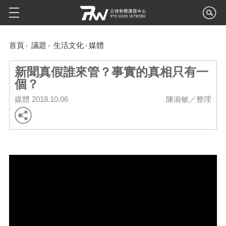
首頁
議題
生活文化
媒體
新聞真假誰來管？事實的真相只有一
個？
媒體
2018.10.06
陳淑敏／整理
Video
Player