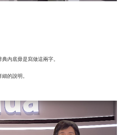
辭典內底毋是寫做這兩字。
詳細的說明。