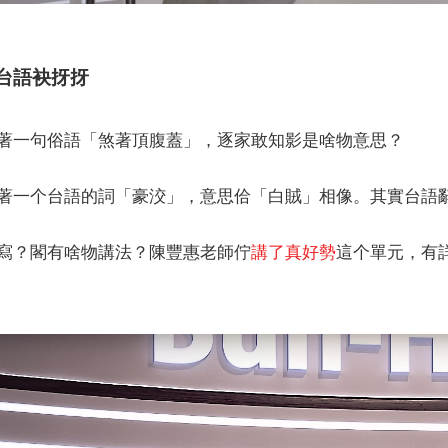
 台語袂㧎㧎
著一句俗語「煞著頂腹蓋」，逐家敢知影是啥物意思？
著一个台語的詞「豪洨」，意思佮「白賊」相像。其實台語
寫？閣有啥物講法？陳豐惠老師佇
講了真好勢
這个單元，有