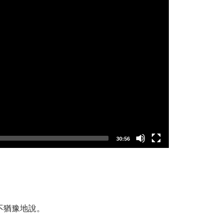
30:56
不猶豫地說。