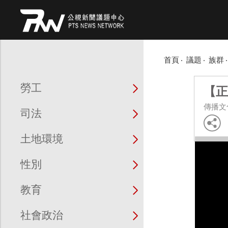
首頁
議題
族群
勞工
【正
傳播文
司法
土地環境
Video
Player
性別
教育
社會政治