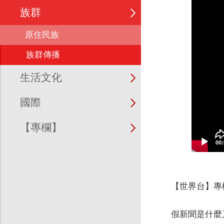
族群
原住民族
族群傳播
生活文化
國際
【專欄】
00:
【世界台】專
假新聞是什麼