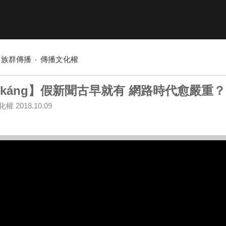
族群傳播
傳播文化權
káng】假新聞古早就有 網路時代愈嚴重？
化權
2018.10.09