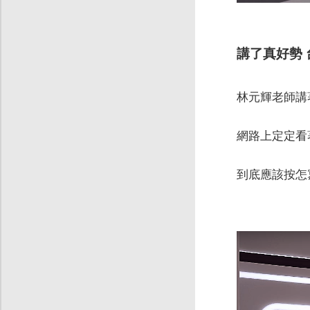
講了真好勢
林元輝老師講
網路上定定看
到底應該按怎