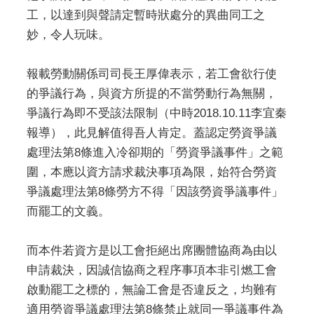
工，以達到與聲請定暫時狀處分的異曲同工之
妙，令人玩味。
報載勞動關係司司長王厚偉表示，若工會欲行使
的爭議行為，與資方所提的不當勞動行為無關，
爭議行為即不受該法限制（中時2018.10.11李宜秦
報導），此見解值得吾人肯定。蓋認定勞資爭議
處理法第8條進入冷卻期的「勞資爭議事件」之範
圍，本應以資方請求裁決事項為限，始符合勞資
爭議處理法第8條勞方不得「因該勞資爭議事件」
而罷工的文義。
而本件若資方是以工會拒絕出席團體協商為由以
申請裁決，因誠信協商之程序事項本非引燃工會
啟動罷工之標的，無論工會是否違反之，均難有
適用勞資爭議處理法第8條禁止就同一爭議事件為