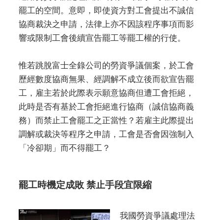
罷工的空間。意即，即使資方對工會提出不誠信
協商裁決之申請，法律上亦不因該程序事項而影
響或限制工會後續宣告罷工等罷工權的行使。
惟若跳脫富士全錄公司的勞資爭議個案，於工會
歷經數度協商無果、經調解不成立後而欲宣告罷
工，雇主若於此際表示願意協商但遭工會拒絕，
此時是否有基於工會拒絕進行協商（誠信協商義
務）而禁止工會罷工之正當性？若雇主此際提出
調解或裁決等程序之申請，工會是否會因強制入
「冷卻期」而不得罷工？
罷工時機定成敗 禁止手段宜限縮
我國勞資爭議處理法