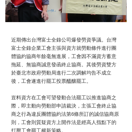
近期傳出台灣富士全錄公司爆發勞資爭議。台灣
富士全錄企業工會主張與資方就勞動條件進行團
體協約協商年餘毫無進展，工會因不滿資方蓄意
拖延、無協商誠意發函終止協商。其後勞資雙方
於臺北市政府勞動局進行二次調解均告不成立
後，工會遂進行罷工投票醞釀罷工。
豈料資方在工會可望發動合法罷工以推進協商之
際，即主動向勞動部申請裁決，主張工會終止協
商之行為違反團體協約法第6條所訂的誠信協商原
則，工會則質疑資方上開作法是經高人指點下的
打壓工會罷工權新策略。