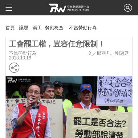
首頁
議題
勞工
勞動檢查
不當勞動行為
工會罷工權，豈容任意限制！
不當勞動行為
文／邱羽凡、劉冠廷
2018.10.18