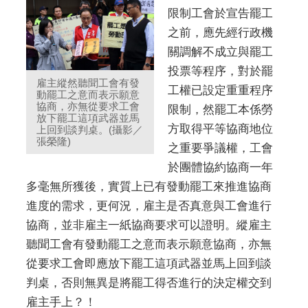
限制工會於宣告罷工
之前，應先經行政機
關調解不成立與罷工
投票等程序，對於罷
雇主縱然聽聞工會有發
工權已設定重重程序
動罷工之意而表示願意
協商，亦無從要求工會
限制，然罷工本係勞
放下罷工這項武器並馬
方取得平等協商地位
上回到談判桌。(攝影／
張榮隆)
之重要爭議權，工會
於團體協約協商一年
多毫無所獲後，實質上已有發動罷工來推進協商
進度的需求，更何況，雇主是否真意與工會進行
協商，並非雇主一紙協商要求可以證明。縱雇主
聽聞工會有發動罷工之意而表示願意協商，亦無
從要求工會即應放下罷工這項武器並馬上回到談
判桌，否則無異是將罷工得否進行的決定權交到
雇主手上？！