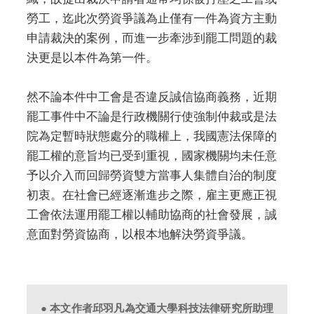
勞工，迄此次勞資爭議為止僅有一件為資方主動
申請裁決的案例，而進一步牽涉到罷工問題的裁
決更是以本件為第一件。
然不論本件中工會是否違反誠信協商義務，近期
罷工事件中不論是行政機關行使強制仲裁或是法
院為定暫時狀態處分的職權上，我國憲法保障的
罷工權的意旨均已受到重視，國家機關均未任意
予以介入而回歸勞資雙方當事人集體自治的制度
初衷。在社會已經逐漸進步之際，雇主更應正視
工會依法運用罷工權以輔助協商的社會發展，誠
意面對勞資協商，以根本地解決勞資爭議。
● 本文作者邱羽凡為交通大學科技法律研究所助理