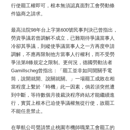
行使罷工權即可，根本無須認真面對工會勞動條
件協商之請求。
最高法院98年台上字第600號民事判決已曾指出，
勞資爭議若曾調解不成立，已難期待爭議當事人
冷卻其爭議，則縱使爭議當事人之一方再度申請
調解，不應再限制他方當事人行權利，而不受勞
爭法第8條規定之限制。更何況，德國勞動法者
Gamillscheg曾指出：「罷工並非如同開關手電
筒，說開就開、說關就關。」一場罷工成敗在相
當程度上繫於「時機」此一因素，倘若須突然遭
到中斷，等待數個月後裁決程序終結才能繼續進
行，實質上根本已迫使爭議權無從行使，故罷工
不能任意禁止。
在華航公司聲請禁止桃園市機師職業工會罷工的