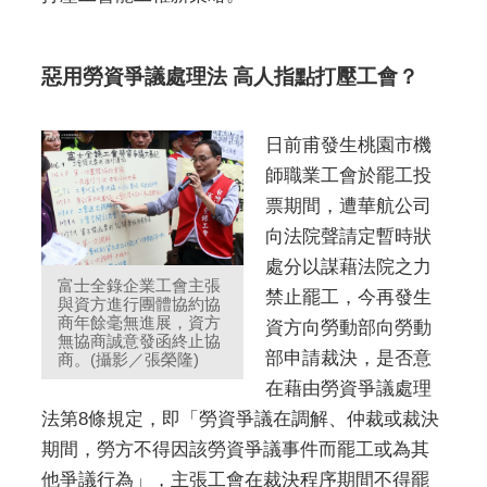
惡用勞資爭議處理法 高人指點打壓工會？
日前甫發生桃園市機
師職業工會於罷工投
票期間，遭華航公司
向法院聲請定暫時狀
處分以謀藉法院之力
富士全錄企業工會主張
禁止罷工，今再發生
與資方進行團體協約協
商年餘毫無進展，資方
資方向勞動部向勞動
無協商誠意發函終止協
部申請裁決，是否意
商。(攝影／張榮隆)
在藉由勞資爭議處理
法第8條規定，即「勞資爭議在調解、仲裁或裁決
期間，勞方不得因該勞資爭議事件而罷工或為其
他爭議行為」，主張工會在裁決程序期間不得罷