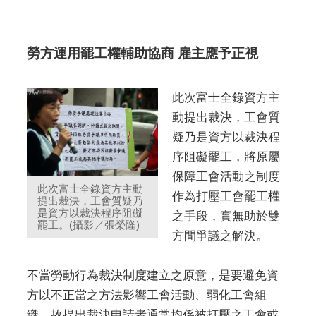
勞方運用罷工權輔助協商 雇主應予正視
此次富士全錄資方主
動提出裁決，工會質
疑乃是資方以裁決程
序阻礙罷工，將原屬
保障工會活動之制度
此次富士全錄資方主動
作為打壓工會罷工權
提出裁決，工會質疑乃
是資方以裁決程序阻礙
之手段，實無助於雙
罷工。(攝影／張榮隆)
方間爭議之解決。
不當勞動行為裁決制度建立之原意，是要避免資
方以不正當之方法影響工會活動、弱化工會組
織，故提出裁決申請者通常均係被打壓之工會或