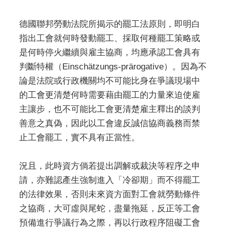
德國聯邦勞動法院所揭示的罷工法原則，即明白
指出工會就何時發動罷工、採取何種罷工策略或
是何時停火繼續與雇主協商，均應承認工會具有
判斷特權（Einschätzungs-prärogative）。因為不
論是法院或行政機關均不可能比身在爭議現場中
的工會更清楚何時需要藉由罷工的力量來迫使雇
主讓步，也不可能比工會更清楚雇主釋出的談判
善意之真偽，因此以工會違反誠信協商義務而禁
止工會罷工，實不具有正當性。
況且，此時資方倘若提出調解或裁決等程序之申
請，亦難認產生強制進入「冷卻期」而不得罷工
的法律效果，否則未來資方面對工會就勞動條件
之協商，大可虛與尾蛇，盡量拖延，反正等工會
預備進行爭議行為之際，再以行政程序阻礙工會