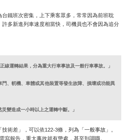
為台鐵班次密集，上下乘客眾多，常常因為前班耽
。許多新進列車速度相當快，司機員也不會因為追分
響正線運轉結果，分為重大行車事故及一般行車事故。」
、車門、軔機、車體或其他裝置等發生故障、損壞或功能異
天然災變造成一小時以上之運轉中斷。」
術差」，可以依122-3條，列為「一般事故」。
故需寫報告，重大事故就有懲處，甚至到調職。