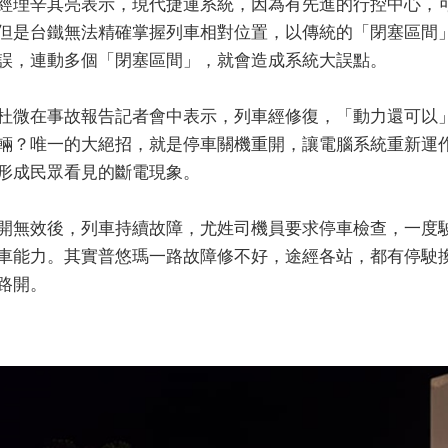
經理辛其亮表示，現代捷運系統，因為有先進的行控中心，
但是台鐵無法精確掌握列車相對位置，以傳統的「閉塞區間
誤，連動多個「閉塞區間」，就會造成系統大誤點。
杜微在事故報告記者會中表示，列車經修復，「動力還可以
輛？唯一的大絕招，就是停車關機重開，讓電腦系統重新運
形成民眾看見的斷電現象。
開無效後，列車持續故障，尤姓司機員要求停車檢查，一度
車能力。其實普悠瑪一路故障修不好，途經各站，都有停駛
路開。