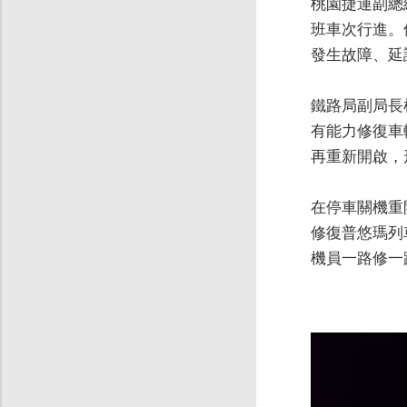
桃園捷運副總
班車次行進。
發生故障、延
鐵路局副局長
有能力修復車
再重新開啟，
在停車關機重
修復普悠瑪列
機員一路修一