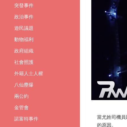
突發事件
政治事件
遊民議題
動物福利
政府組織
社會照護
外籍人士人權
八仙塵爆
兩公約
金管會
當尤姓司機員
諾富特事件
的原因。