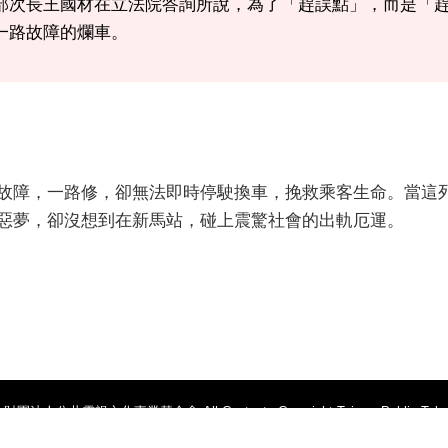
部次長王國材在立法院答詢所說，為了「趕誤點」，而是「趕
一路故障的爛車。
故障，一路修，卻無法即時停駛換車，挽救乘客生命。當這
惡夢，卻沒想到在新馬站，碰上震驚社會的出軌厄運。
財團法人公共電視文化事業基金會 All Contents Copyright,Taiwan Public Televis
客服專線：(02)26332000
傳真電話：(02)26349136
114 臺北市內湖