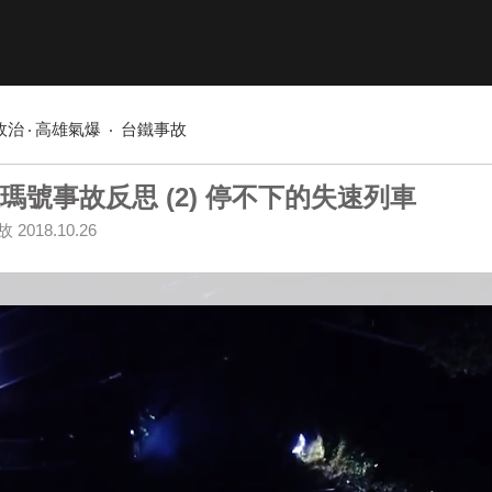
政治
高雄氣爆
台鐵事故
瑪號事故反思 (2) 停不下的失速列車
故
2018.10.26