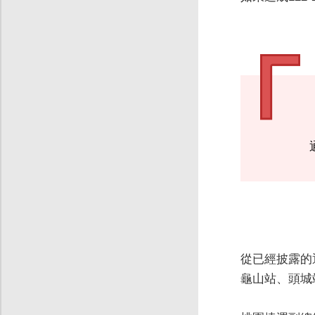
從已經披露的
龜山站、頭城