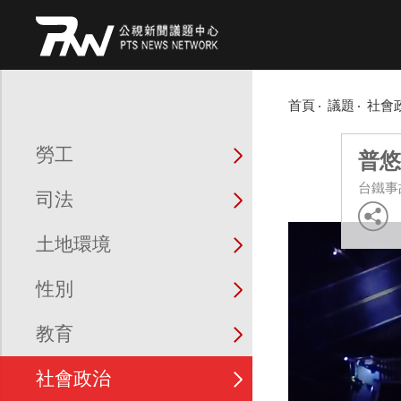
首頁
議題
社會
勞工
普悠
台鐵事
司法
土地環境
性別
教育
社會政治