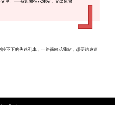
交車」──被迫開往花蓮站，交出這台
列停不下的失速列車，一路衝向花蓮站，想要結束這
ion Service.
區康寧路三段75巷70號