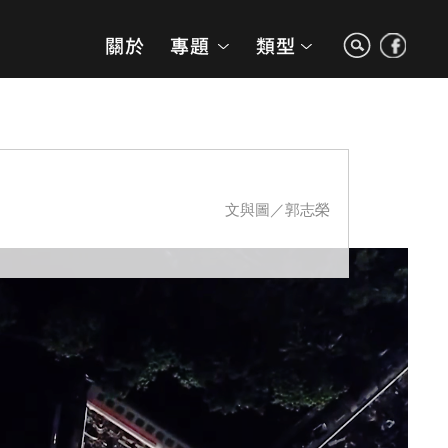
文與圖／郭志榮