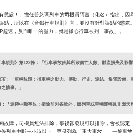
有懲處！」擔任普悠瑪列車的司機員阿言（化名）指出，因
誤點，所以在《台鐵行車規則》內，並沒有針對誤點的懲處
TP超速，反而唯一的壓力，就是擔心行車被列「事故」。
行車規則》第122條：「行車事故依其所致傷亡人數、財產損失及影
條第8項：「車輛故障：指車輛之動力、傳動、行走、連結、集電設備
轉之情事。」
第7項：「運轉中斷事故：指除前列各款外，因列車或車輛運轉且非因
輛故障，司機員無法排除，事後卻發現可以排除，會被認定「技
2-2條列車中斷一小時以上，更是列為「重大事故」，一般事