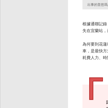
出事的普悠瑪
根據通聯記錄
失在宜蘭站，
為何要到花蓮
車，是最快方
耗費人力、時