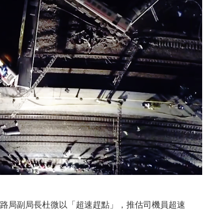
鐵路局副局長杜微以「超速趕點」，推估司機員超速