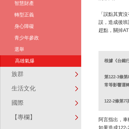
智慧財產
「誤點其實沒
轉型正義
誤，造成後班
身心障礙
趕點，關掉A
青少年參政
選舉
根據《台鐵
高雄氣爆
族群
第122-3
常等影響運
生活文化
122-2條
國際
【專欄】
阿言指出，車
如果造成12