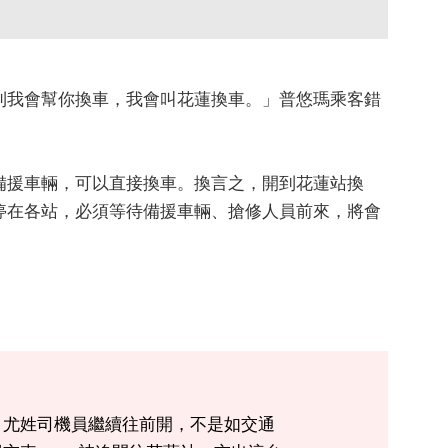
則我會幫你換車，我會叫花蓮換車。」普悠瑪乘客錯
備援車輛，可以直接換車。換言之，開到花蓮站換
停在各站，必須等待備援車輛、搶修人員前來，將會
。尤姓司機員繼續往前開，不是如交通