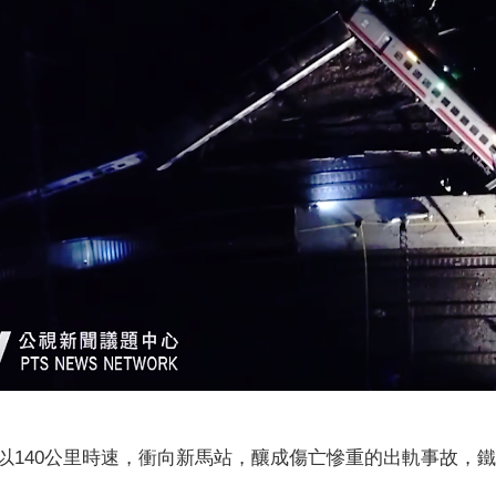
以140公里時速，衝向新馬站，釀成傷亡慘重的出軌事故，