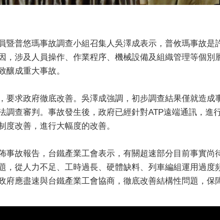
員暨普悠瑪事故調查小組召集人吳澤成表示，普攸瑪事故是
因，涉及人員操作、作業程序、機械設備及組織管理等個別
致釀成重大事故。
，要求政府徹底改善。吳澤成強調，初步調查結果僅就造成
法調查審判。事故發生後，政府已經針對ATP遠端通訊，進
制度改善，進行大幅度的改善。
佈事故報告，台鐵產業工會表示，有關超速部分目前事實尚待
題，從人力不足、工時過長、硬體缺料、列車編組運用過度
政府應盡速與台鐵產業工會協商，徹底改善結構性問題，保