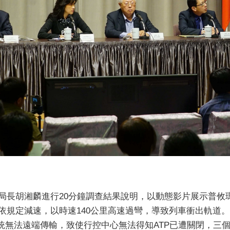
局長胡湘麟進行20分鐘調查結果說明，以動態影片展示普攸
依規定減速，以時速140公里高速過彎，導致列車衝出軌道。
系統無法遠端傳輸，致使行控中心無法得知ATP已遭關閉，三