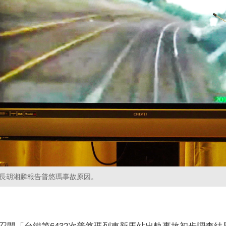
長胡湘麟報告普悠瑪事故原因。