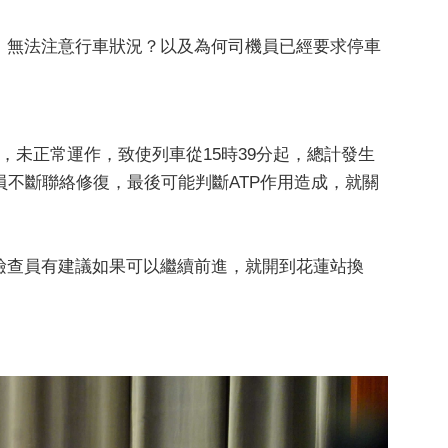
，無法注意行車狀況？以及為何司機員已經要求停車
，未正常運作，致使列車從15時39分起，總計發生
員不斷聯絡修復，最後可能判斷ATP作用造成，就關
檢查員有建議如果可以繼續前進，就開到花蓮站換