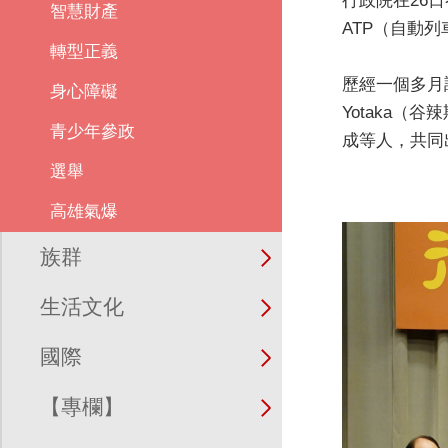
行政院在26
智慧財產
ATP（自動
轉型正義
歷經一個多月
身心障礙
Yotaka
青少年參政
成等人，共同
選舉
高雄氣爆
族群
生活文化
國際
【專欄】