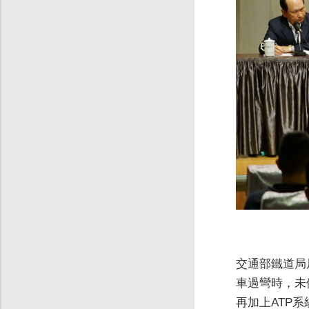
交通部鐵道局
車過彎時，未
再加上ATP