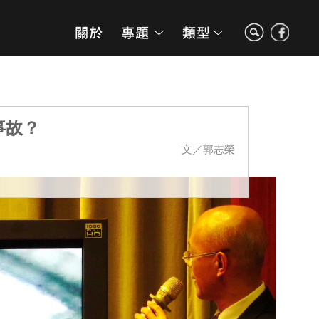
事故？
文／郭志榮