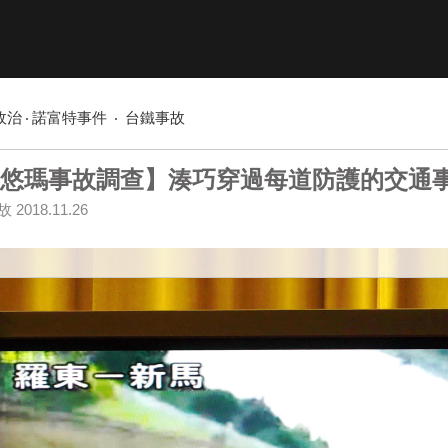
政治
諾富特事件
台鐵事故
悠瑪事故調查】湊巧穿過每道防護的交通
故
2018.11.26