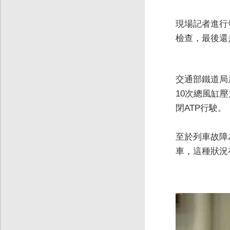
現場記者進行
檢查，最後還
交通部鐵道局
10次總風缸
閉ATP行駛。
至於列車故障
車，這種狀況