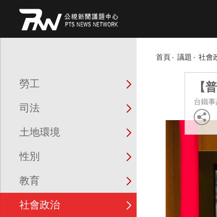
首頁
議題
社會
勞工
【普
台鐵事
司法
土地環境
性別
教育
社會政治