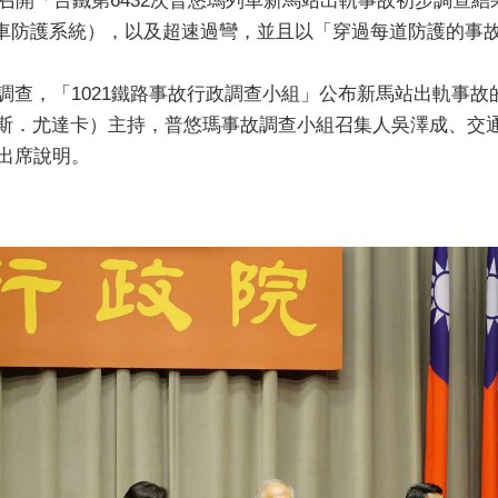
日召開「台鐵第6432次普悠瑪列車新馬站出軌事故初步調查
列車防護系統），以及超速過彎，並且以「穿過每道防護的事故
調查，「1021鐵路事故行政調查小組」公布新馬站出軌事故的
（谷辣斯．尤達卡）主持，普悠瑪事故調查小組召集人吳澤成、
出席說明。