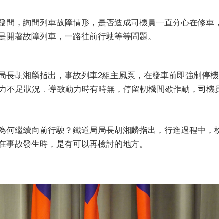
發問，詢問列車故障情形，是否造成司機員一直分心在修車
是開著故障列車，一路往前行駛等等問題。
局長胡湘麟指出，事故列車2組主風泵，在發車前即強制停機
壓力不足狀況，導致動力時有時無，停留軔機間歇作動，司機
為何繼續向前行駛？鐵道局局長胡湘麟指出，行進過程中，
在事故發生時，是有可以再檢討的地方。