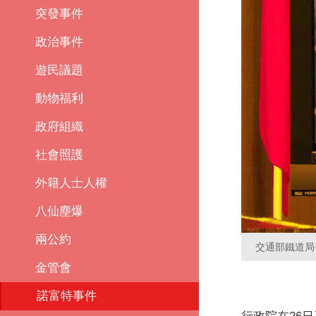
突發事件
政治事件
遊民議題
動物福利
政府組織
社會照護
外籍人士人權
八仙塵爆
兩公約
交通部鐵道局
金管會
諾富特事件