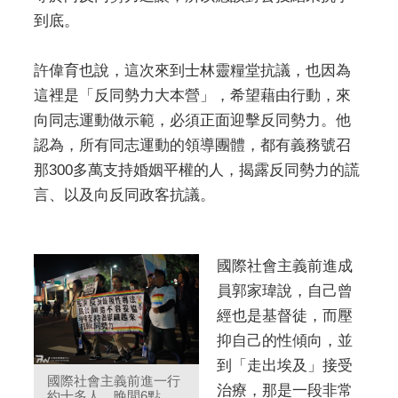
到底。
許偉育也說，這次來到士林靈糧堂抗議，也因為
這裡是「反同勢力大本營」，希望藉由行動，來
向同志運動做示範，必須正面迎擊反同勢力。他
認為，所有同志運動的領導團體，都有義務號召
那300多萬支持婚姻平權的人，揭露反同勢力的謊
言、以及向反同政客抗議。
國際社會主義前進成
員郭家瑋說，自己曾
經也是基督徒，而壓
抑自己的性傾向，並
到「走出埃及」接受
國際社會主義前進一行
治療，那是一段非常
約十多人，晚間6點