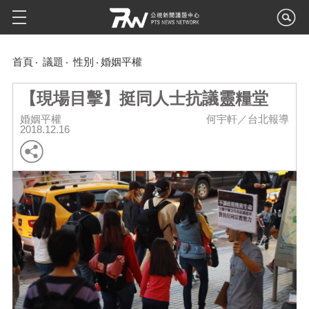
首頁
議題
性別
婚姻平權
【現場目擊】挺同人士抗議靈糧堂
婚姻平權
何宇軒／台北報導
2018.12.16