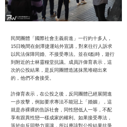
民間團體「國際社會主義前進」一行約十多人，
15日晚間在劍潭捷運站外宣講，對來往行人訴求
以民法保障同婚、不接受專法。並在6點時，遊行
到附近的士林靈糧堂抗議。成員許偉育表示，這
次的公投結果，是反同團體造謠抹黑堆砌出來
的，他們不會接受。
許偉育表示，在公投之後，反同團體已經展開進
一步攻擊，例如要求專法不能冠上「婚姻」，這
就是赤裸裸的告訴社會，同性戀低人一等，不配
享有跟異性戀一樣成家的權利。如果接受專法，
等於向反同勢力退讓，所以應該對公投結果抗爭