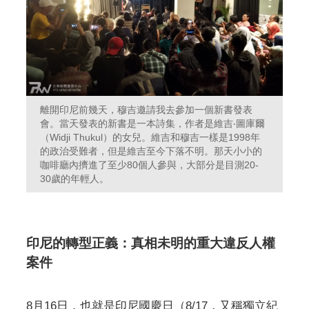
離開印尼前幾天，穆吉邀請我去參加一個新書發表
會。當天發表的新書是一本詩集，作者是維吉‧圖庫爾
（Widji Thukul）的女兒。維吉和穆吉一樣是1998年
的政治受難者，但是維吉至今下落不明。那天小小的
咖啡廳內擠進了至少80個人參與，大部分是目測20-
30歲的年輕人。
印尼的轉型正義：真相未明的重大違反人權
案件
8月16日，也就是印尼國慶日（8/17，又稱獨立紀