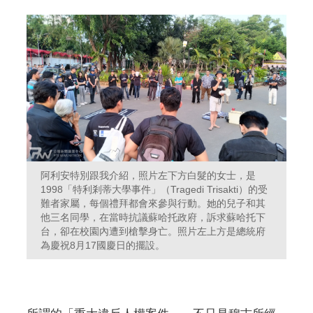
阿利安特別跟我介紹，照片左下方白髮的女士，是
1998「特利剎蒂大學事件」（Tragedi Trisakti）的受
難者家屬，每個禮拜都會來參與行動。她的兒子和其
他三名同學，在當時抗議蘇哈托政府，訴求蘇哈托下
台，卻在校園內遭到槍擊身亡。照片左上方是總統府
為慶祝8月17國慶日的擺設。