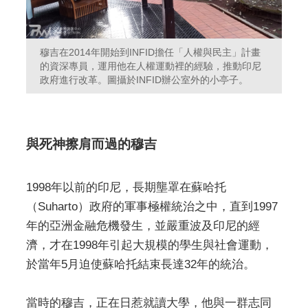
穆吉在2014年開始到INFID擔任「人權與民主」計畫
的資深專員，運用他在人權運動裡的經驗，推動印尼
政府進行改革。圖攝於INFID辦公室外的小亭子。
與死神擦肩而過的穆吉
1998年以前的印尼，長期壟罩在蘇哈托
（Suharto）政府的軍事極權統治之中，直到1997
年的亞洲金融危機發生，並嚴重波及印尼的經
濟，才在1998年引起大規模的學生與社會運動，
於當年5月迫使蘇哈托結束長達32年的統治。
當時的穆吉，正在日惹就讀大學，他與一群志同