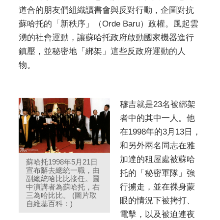
道合的朋友們組織讀書會與反對行動，企圖對抗
蘇哈托的「新秩序」（Orde Baru）政權。風起雲
湧的社會運動，讓蘇哈托政府啟動國家機器進行
鎮壓，並秘密地「綁架」這些反政府運動的人
物。
穆吉就是23名被綁架
者中的其中一人。他
在1998年的3月13日，
和另外兩名同志在雅
加達的租屋處被蘇哈
蘇哈托1998年5月21日
宣布辭去總統一職，由
托的「秘密軍隊」強
副總統哈比比接任。圖
行擄走，並在裸身蒙
中演講者為蘇哈托，右
三為哈比比。 (圖片取
眼的情況下被拷打、
自維基百科：)
電擊，以及被迫連夜