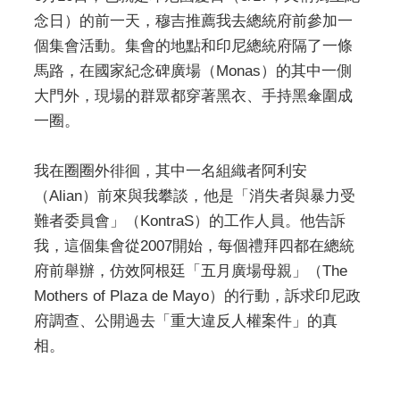
念日）的前一天，穆吉推薦我去總統府前參加一
個集會活動。集會的地點和印尼總統府隔了一條
馬路，在國家紀念碑廣場（Monas）的其中一側
大門外，現場的群眾都穿著黑衣、手持黑傘圍成
一圈。
我在圈圈外徘徊，其中一名組織者阿利安
（Alian）前來與我攀談，他是「消失者與暴力受
難者委員會」（KontraS）的工作人員。他告訴
我，這個集會從2007開始，每個禮拜四都在總統
府前舉辦，仿效阿根廷「五月廣場母親」（The
Mothers of Plaza de Mayo）的行動，訴求印尼政
府調查、公開過去「重大違反人權案件」的真
相。