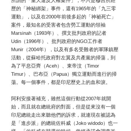
所謂的「重大違反人權案件」，不只是穆吉所經
歷的「神秘綁架」事件，還有1965年的「九三零
運動」，以及在2000年前後多起的「神祕死亡」
案件，最知名的受害者包含勞工運動的領袖
Marsinah（1993年）、撰文批判政府的記者
Udin（1996年）、批判政府的NGO工作者
Munir（2004年），以及有多名受難者的軍隊鎮壓
活動，從蘇哈托政府對左翼及共產黨的掃蕩，到
為了平息亞齊（Aceh）、東帝汶（Timor
Timur）、巴布亞（Papua）獨立運動而進行的掃
蕩。每一個事件，都是印尼歷史上的血和淚。
阿利安接著補充，雖然這個行動從2007年就開
始，而且就在總統府的對面，但是從來沒有一個
印尼總統走出來聽他們的訴求，就連現在被認為
是「進步派」的總統佐科威（Joko widodo）也一