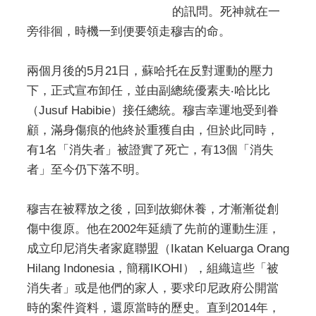
的訊問。死神就在一
旁徘徊，時機一到便要領走穆吉的命。
兩個月後的5月21日，蘇哈托在反對運動的壓力
下，正式宣布卸任，並由副總統優素夫‧哈比比
（Jusuf Habibie）接任總統。穆吉幸運地受到眷
顧，滿身傷痕的他終於重獲自由，但於此同時，
有1名「消失者」被證實了死亡，有13個「消失
者」至今仍下落不明。
穆吉在被釋放之後，回到故鄉休養，才漸漸從創
傷中復原。他在2002年延續了先前的運動生涯，
成立印尼消失者家庭聯盟（Ikatan Keluarga Orang
Hilang Indonesia，簡稱IKOHI），組織這些「被
消失者」或是他們的家人，要求印尼政府公開當
時的案件資料，還原當時的歷史。直到2014年，