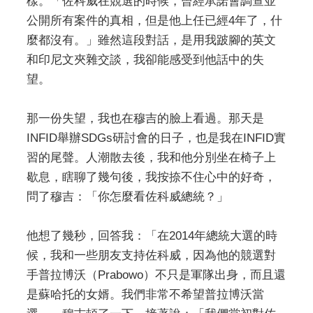
樣。「佐科威在競選的時候，曾經承諾會調查並
公開所有案件的真相，但是他上任已經4年了，什
麼都沒有。」雖然這段對話，是用我跛腳的英文
和印尼文夾雜交談，我卻能感受到他話中的失
望。
那一份失望，我也在穆吉的臉上看過。那天是
INFID舉辦SDGs研討會的日子，也是我在INFID實
習的尾聲。人潮散去後，我和他分別坐在椅子上
歇息，瞎聊了幾句後，我按捺不住心中的好奇，
問了穆吉：「你怎麼看佐科威總統？」
他想了幾秒，回答我：「在2014年總統大選的時
候，我和一些朋友支持佐科威，因為他的競選對
手普拉博沃（Prabowo）不只是軍隊出身，而且還
是蘇哈托的女婿。我們非常不希望普拉博沃當