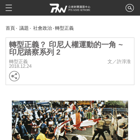
首頁
議題
社會政治
轉型正義
轉型正義？ 印尼人權運動的一角 ~
印尼踏察系列 2
轉型正義
文／許淳淮
2018.12.24