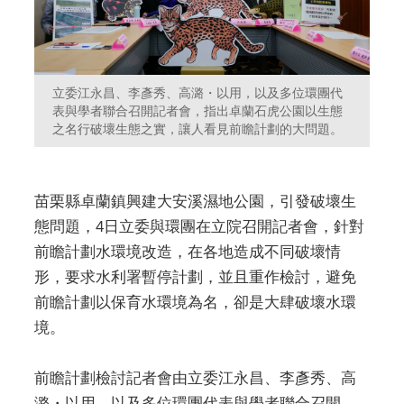
立委江永昌、李彥秀、高潞・以用，以及多位環團代
表與學者聯合召開記者會，指出卓蘭石虎公園以生態
之名行破壞生態之實，讓人看見前瞻計劃的大問題。
苗栗縣卓蘭鎮興建大安溪濕地公園，引發破壞生
態問題，4日立委與環團在立院召開記者會，針對
前瞻計劃水環境改造，在各地造成不同破壞情
形，要求水利署暫停計劃，並且重作檢討，避免
前瞻計劃以保育水環境為名，卻是大肆破壞水環
境。
前瞻計劃檢討記者會由立委江永昌、李彥秀、高
潞・以用，以及多位環團代表與學者聯合召開。