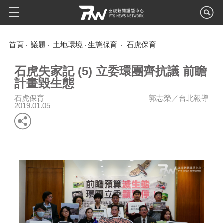
首頁
議題
土地環境
生態保育
石虎保育
石虎失家記 (5) 立委環團齊抗議 前瞻
計畫毀生態
石虎保育
郭志榮／台北報導
2019.01.05