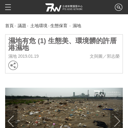
首頁
議題
土地環境
生態保育
濕地
濕地有危 (1) 生態美、環境髒的許厝
港濕地
濕地
2019.01.19
文與圖／郭志榮