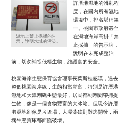
許厝港濕地的髒亂程
度，在國內所有濕地
環境中，排名堪稱第
一。桃園市政府甚至
濕地上禁止採捕的告
在濕地海岸高掛「禁
示，說明水域的污染。
止採捕」的告示牌，
說明在未完成整治
前，切勿補捉低棲生物，維護食的安全。
桃園海岸生態保育協會理事長葉斯桂感嘆，過去
整個桃園海岸線，生態相當豐富，特別是許厝港
濕地和大潭潮礁生態最好，居民都到潮間帶捕捉
生物，像是一個食物豐富的大冰箱。但現今許厝
港濕地卻像是垃圾場，大潭藻礁則難逃開發，兩
塊生態寶庫都面臨破壞。