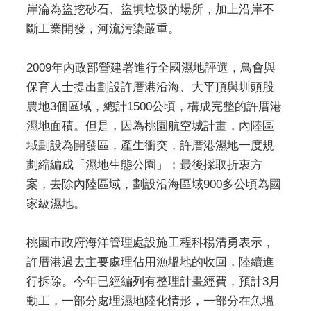
岸淪為盜挖砂石、盜填垃圾的場所，加上沿岸不
斷工業開發，河流污染嚴重。
2009年內政部營建署進行全國濕地評選，鳥會與
保育人士提出劃設許厝港沿海、大平頂與圳頭股
農地3個區域，總計1500公頃，構成完整的許厝港
濕地面積。但是，因為桃園航空城計畫，內陸區
域劃設為開發區，產生衝突，許厝港濕地一度規
劃縮編成「濕地生態公園」；最後採取折衷方
案，去除內陸區域，劃設沿海區域900多公頃為國
家級濕地。
桃園市政府海洋管理處設施工程科楊清勇表示，
許厝港過去主要處理佔用漁塭地的收回，陸續進
行拆除。今年已經編列有整理計畫經費，預計3月
動工，一部分處理濕地陸化情形，一部分在魚塭