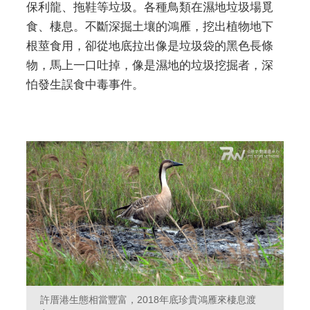
保利龍、拖鞋等垃圾。各種鳥類在濕地垃圾場覓
食、棲息。不斷深掘土壤的鴻雁，挖出植物地下
根莖食用，卻從地底拉出像是垃圾袋的黑色長條
物，馬上一口吐掉，像是濕地的垃圾挖掘者，深
怕發生誤食中毒事件。
許厝港生態相當豐富，2018年底珍貴鴻雁來棲息渡