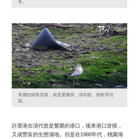
冬。
美麗的候鳥背後，就是塑膠袋、保利龍、拖鞋等垃
圾。
許厝港在清代曾是繁榮的港口，後來港口淤積，
又成豐富的生態濕地。但是在1980年代，桃園海