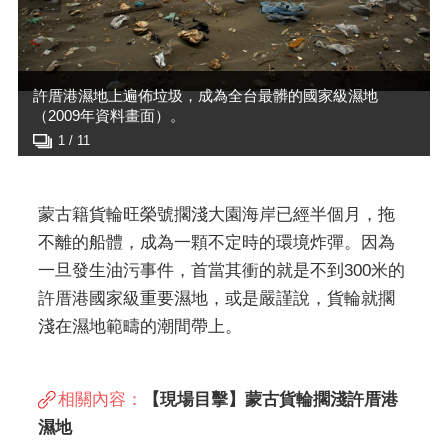
許厝港濕地上遍佈垃圾，成為全台最髒的國家級濕地
（2009年資料畫面）。
2
10
1
3
5
10
10
10
1 / 11
4
6
7
8
9
10
10
10
10
10
10
10
蒙古籍貨輪旺榮號擱淺大園海岸已經半個月，拖
不離的船體，成為一顆不定時的環境炸彈。因為
一旦發生油污事件，首當其衝的就是不到300米的
許厝港國家級重要濕地，或是嚴謹說，貨輪就擱
淺在濕地範疇的潮間帶上。
相關內容：
【現場目擊】蒙古貨輪擱淺許厝港
濕地