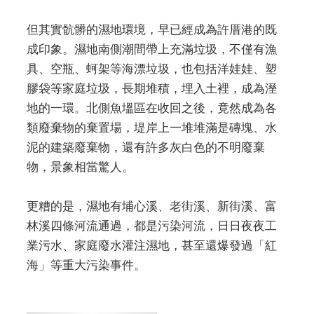
但其實骯髒的濕地環境，早已經成為許厝港的既
成印象。濕地南側潮間帶上充滿垃圾，不僅有漁
具、空瓶、蚵架等海漂垃圾，也包括洋娃娃、塑
膠袋等家庭垃圾，長期堆積，埋入土裡，成為溼
地的一環。北側魚塭區在收回之後，竟然成為各
類廢棄物的棄置場，堤岸上一堆堆滿是磚塊、水
泥的建築廢棄物，還有許多灰白色的不明廢棄
物，景象相當驚人。
更糟的是，濕地有埔心溪、老街溪、新街溪、富
林溪四條河流通過，都是污染河流，日日夜夜工
業污水、家庭廢水灌注濕地，甚至還爆發過「紅
海」等重大污染事件。