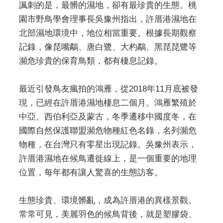
諷刺的是，最髒的濕地，卻有最珍貴的生態。桃
園市野鳥學會理事長吳豫州指出，許厝港濕地在
北部濕地環境中，地位相當重要。根據長期觀察
記錄，像琵嘴鷸、唐白鷺、大杓鷸、黑琵琵鷺等
瀕危珍貴的保育鳥類，都有棲息記錄。
最近引發鳥友瘋拍的鴻雁，從2018年11月底被發
現，已經在許厝港濕地棲息二個月。鴻雁繁殖於
中亞、西伯利亞及蒙古，冬季遷移中國度冬，在
國際自然保護聯盟瀕危物種紅色名錄，名列瀕危
物種，在台灣只有零星出現記錄。吳豫州表示，
許厝港濕地在候鳥遷徙線上，是一個重要的地理
位置，每年都有讓人驚喜的生態訪客。
生態珍貴、環境髒亂，成為許厝港的異樣景觀。
常常可見，美麗羽色的候鳥背後，就是塑膠袋、