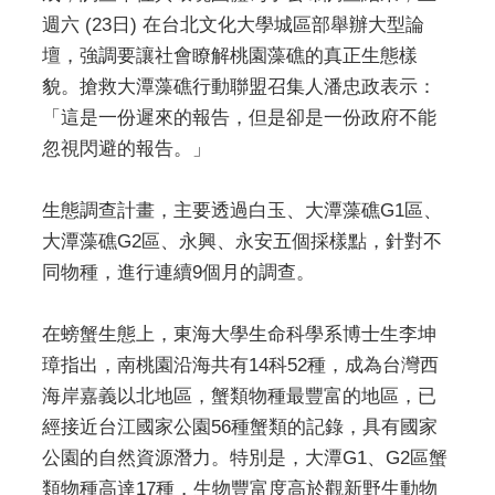
週六 (23日) 在台北文化大學城區部舉辦大型論
壇，強調要讓社會瞭解桃園藻礁的真正生態樣
貌。搶救大潭藻礁行動聯盟召集人潘忠政表示：
「這是一份遲來的報告，但是卻是一份政府不能
忽視閃避的報告。」
生態調查計畫，主要透過白玉、大潭藻礁G1區、
大潭藻礁G2區、永興、永安五個採樣點，針對不
同物種，進行連續9個月的調查。
在螃蟹生態上，東海大學生命科學系博士生李坤
璋指出，南桃園沿海共有14科52種，成為台灣西
海岸嘉義以北地區，蟹類物種最豐富的地區，已
經接近台江國家公園56種蟹類的記錄，具有國家
公園的自然資源潛力。特別是，大潭G1、G2區蟹
類物種高達17種，生物豐富度高於觀新野生動物