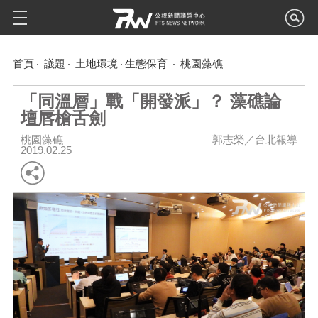
首頁
議題
土地環境
生態保育
桃園藻礁
「同溫層」戰「開發派」？ 藻礁論
壇唇槍舌劍
桃園藻礁
郭志榮／台北報導
2019.02.25