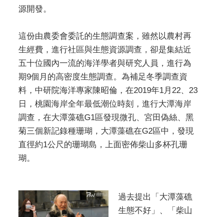
源開發。
這份由農委會委託的生態調查案，雖然以農村再
生經費，進行社區與生態資源調查，卻是集結近
五十位國內一流的海洋學者與研究人員，進行為
期9個月的高密度生態調查。為補足冬季調查資
料，中研院海洋專家陳昭倫，在2019年1月22、23
日，桃園海岸全年最低潮位時刻，進行大潭海岸
調查，在大潭藻礁G1區發現微孔、宮田偽絲、黑
菊三個新記錄種珊瑚，大潭藻礁在G2區中，發現
直徑約1公尺的珊瑚島，上面密佈柴山多杯孔珊
瑚。
過去提出「大潭藻礁
生態不好」、「柴山