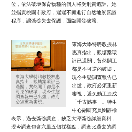
位，依法破壞保育物種的個人將受刑責追訴。她
並指責桃園市政府，遲遲不願進行自然地景審議
程序，讓藻礁失去保護，面臨開發破壞。
東海大學特聘教授林
惠真指出，觀塘案環
評已過關，貿然開工
都是不可逆的破壞，
東海大學特聘教授林惠
現今生態調查報告已
真指出，觀塘案環評已
出爐，政府必須重新
過關，貿然開工都是不
可逆的破壞；現今生態
審視，避免動工造成
調查報告已出爐，政府
必須重新審視。
「千古憾事」。特生
中心副研究員劉靜榆
表示，過去藻礁調查，缺乏大潭藻礁詳細資料，
現今調查包含六里五個採樣點，調查比過去的調