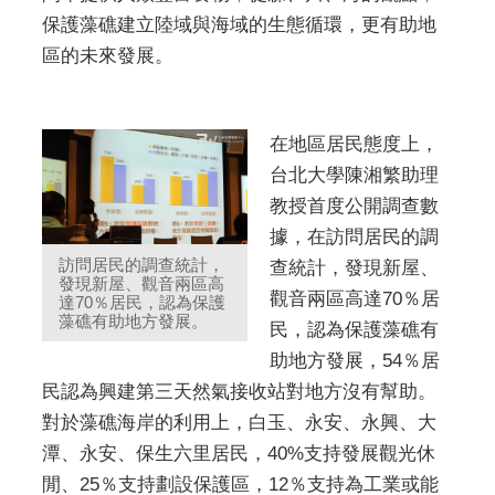
保護藻礁建立陸域與海域的生態循環，更有助地
區的未來發展。
在地區居民態度上，
台北大學陳湘繁助理
教授首度公開調查數
據，在訪問居民的調
訪問居民的調查統計，
查統計，發現新屋、
發現新屋、觀音兩區高
觀音兩區高達70％居
達70％居民，認為保護
藻礁有助地方發展。
民，認為保護藻礁有
助地方發展，54％居
民認為興建第三天然氣接收站對地方沒有幫助。
對於藻礁海岸的利用上，白玉、永安、永興、大
潭、永安、保生六里居民，40%支持發展觀光休
閒、25％支持劃設保護區，12％支持為工業或能