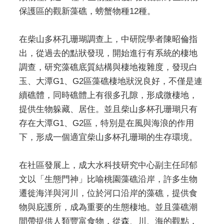
保護區的觀新藻礁，螃蟹物種12種。
在柴山多杯孔珊瑚調查上，中研院學者陳昭倫指
出，從過去的點狀發現，開始進行有系統的棲地
調查，研究藻礁底質結構與棲地複雜度，發現白
玉、大潭G1、G2區藻礁棲地狀況良好，不僅是連
續礁體，同時礁體上有很多孔隙，形成微棲地，
提供生物躲藏、居住。並且柴山多杯孔珊瑚只有
存在大潭G1、G2區，特別是在風與海浪的作用
下，形成一個適宜柴山多杯孔珊瑚的生存環境。
在社區發展上，成大水科技研究中心副主任邱郁
文以「生態門神」比喻桃園藻礁沿岸，許多生物
遷徙海洋與河川，位於河口沿岸的藻礁，提供食
物與庇護所，成為重要的生態棲地。並且藻礁潮
間帶提供人類豐富食物，從森、川、海的觀點，