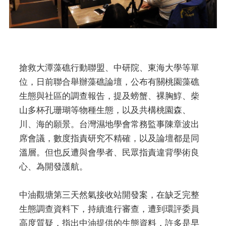
搶救大潭藻礁行動聯盟、中研院、東海大學等單
位，日前聯合舉辦藻礁論壇，公布有關桃園藻礁
生態與社區的調查報告，提及螃蟹、裸胸鯙、柴
山多杯孔珊瑚等物種生態，以及共構桃園森、
川、海的願景。台灣濕地學會常務監事陳章波出
席會議，數度指責研究不精確，以及論壇都是同
溫層。但也反遭與會學者、民眾指責違背學術良
心、為開發護航。
中油觀塘第三天然氣接收站開發案，在缺乏完整
生態調查資料下，持續進行審查，遭到環評委員
高度質疑，指出中油提供的生態資料，許多是早