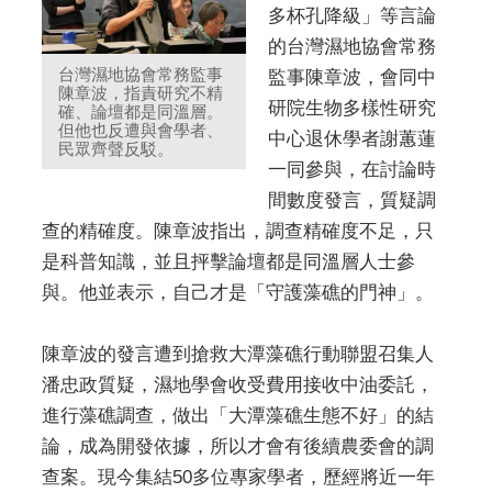
多杯孔降級」等言論
的台灣濕地協會常務
台灣濕地協會常務監事
監事陳章波，會同中
陳章波，指責研究不精
研院生物多樣性研究
確、論壇都是同溫層。
但他也反遭與會學者、
中心退休學者謝蕙蓮
民眾齊聲反駁。
一同參與，在討論時
間數度發言，質疑調
查的精確度。陳章波指出，調查精確度不足，只
是科普知識，並且抨擊論壇都是同溫層人士參
與。他並表示，自己才是「守護藻礁的門神」。
陳章波的發言遭到搶救大潭藻礁行動聯盟召集人
潘忠政質疑，濕地學會收受費用接收中油委託，
進行藻礁調查，做出「大潭藻礁生態不好」的結
論，成為開發依據，所以才會有後續農委會的調
查案。現今集結50多位專家學者，歷經將近一年