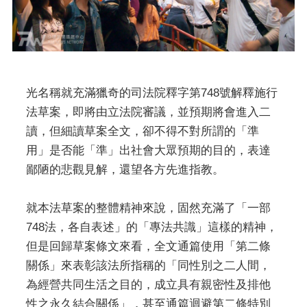
光名稱就充滿獵奇的司法院釋字第748號解釋施行
法草案，即將由立法院審議，並預期將會進入二
讀，但細讀草案全文，卻不得不對所謂的「準
用」是否能「準」出社會大眾預期的目的，表達
鄙陋的悲觀見解，還望各方先進指教。
就本法草案的整體精神來說，固然充滿了「一部
748法，各自表述」的「專法共識」這樣的精神，
但是回歸草案條文來看，全文通篇使用「第二條
關係」來表彰該法所指稱的「同性別之二人間，
為經營共同生活之目的，成立具有親密性及排他
性之永久結合關係」，甚至通篇迴避第二條特別