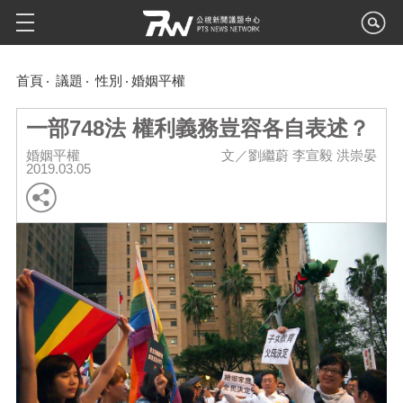
首頁
議題
性別
婚姻平權
一部748法 權利義務豈容各自表述？
婚姻平權
文／劉繼蔚 李宣毅 洪崇晏
2019.03.05