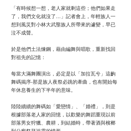
「有時候想一想，老人家就剩這些；他們如果走
了，我們文化就沒了…」記者會上，年輕族人一
想到風災對小林大武壟族人所帶來的遽變，早已
泣不成聲。
於是他們土法煉鋼，藉由編舞與唱歌，重新找回
對祖先的記憶：
每當大滿舞團演出，必定是以「加拉瓦兮」這齣
舞碼揭序-那是族人夜祭必跳的牽曲，也有開始每
年休息養生的下半年的意味。
陸陸續續的舞碼如「愛戀情」、「婚禮」，則是
根據部落老人家的回憶，以歡樂的舞蹈重現以前
部落男女狩獵、農耕，到結婚時，帶著酒與檳榔