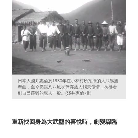
日本人淺井惠倫於1930年在小林村所拍攝的大武壟族
牽曲，至今仍讓八八風災倖存族人觸景傷情，彷彿看
到自己罹難的親人一般。(淺井惠倫 攝）
重新找回身為大武壟的喜悅時，劇變驟臨