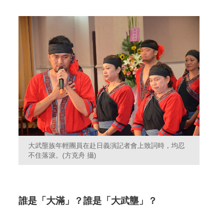
大武壟族年輕團員在赴日義演記者會上致詞時，均忍
不住落淚。(方克舟 攝)
誰是「大滿」？誰是「大武壟」？