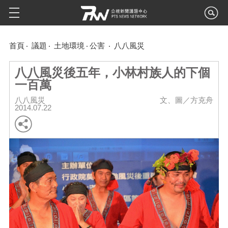
首頁
議題
土地環境
公害
八八風災
八八風災後五年，小林村族人的下個
一百萬
八八風災
文、圖／方克舟
2014.07.22