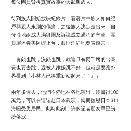
每位團員背後真實故事的大武壟族人。
待到族人開始放映紀錄片，看著片中族人如何經
歷與親人永別的傷痛，之後族人決定走出來，自
發性地組成大滿舞團及訴說成立過程的辛苦。團
員羅潘春美阿嬤上台，眼眶泛紅地發表感言：
「有錢也跳，沒錢也跳，就連只有兩千塊的出團
費也要去跳，還被人家嫌跳不好…但就是要讓外
界看到『小林人已經重新站起來了！』」
兩年多過去，他們不停地在各地演出，終籌得100
萬元，可以在這週赴日本義演，轉而撫慰日本311
海嘯受災居民。此時此刻，許多記者朋友早已紛
紛落淚…