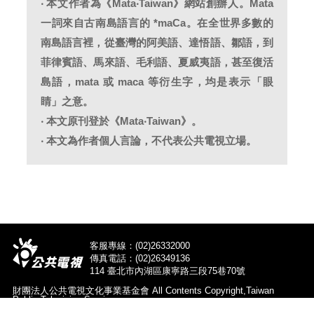
‧ 本文作者為《Mata‧Taiwan》網站創辦人。Mata
一詞來自古南島語言的 *maCa。在全世界多數的
南島語言裡，從臺灣的阿美語、達悟語、鄒語，到
菲律賓語、馬來語、毛利語、夏威夷語，甚至復活
島語，mata 或 maca 等衍生字，均是表示「眼
睛」之意。
‧ 本文原刊登於《Mata‧Taiwan》。
‧ 本文為作者個人言論，不代表公共電視立場。
客服專線：(02)26332000
傳真電話：(02)26349136
114 臺北市內湖區康寧路三段75巷70號
財團法人公共電視文化事業基金會 All Contents Copyright,Taiwan
Public Television Service.