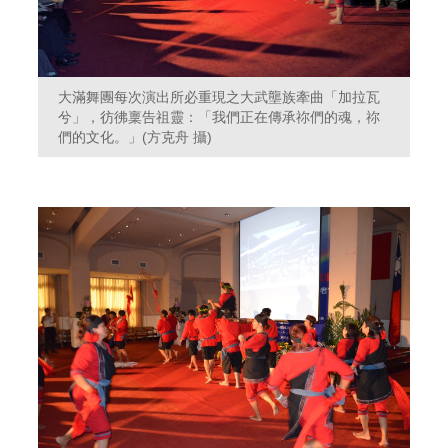
大滿舞團每次演出所必重現之大武壟族牽曲「加拉瓦
兮」，彷彿稟告祖靈：「我們正在傳承祢們的魂，祢
們的文化。」(方克舟 攝)