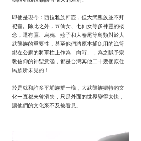
即使是現今：西拉雅族拜壺，但大武壟族並不拜
祀壺。除此之外，五仙女、七仙女等多神靈的概
念，還有鷹、烏鴉、燕子和大卷尾等鳥類對於大
武壟族的重要性，甚至他們將原本捕魚用的漁笴
綁在公廨的將軍柱上作為「向笴」，為之賦予宗
教信仰的神聖意涵，都是台灣其他二十幾個原住
民族所未見的！
於是就和許多平埔族群一樣，大武壟族獨特的文
化一直都未曾消失，只是外面的世界變得太快，
讓他們的文化來不及被看見。