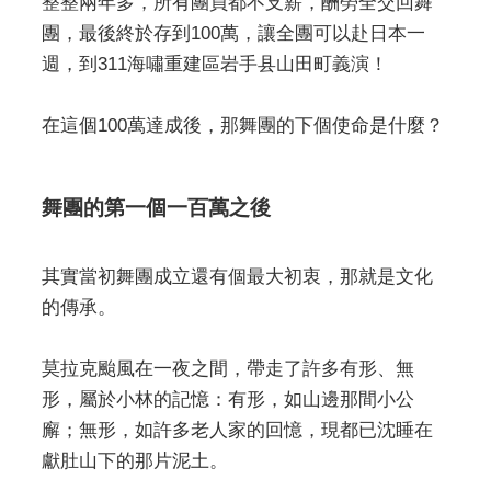
整整兩年多，所有團員都不支薪，酬勞全交回舞
團，最後終於存到100萬，讓全團可以赴日本一
週，到311海嘯重建區岩手县山田町義演！
在這個100萬達成後，那舞團的下個使命是什麼？
舞團的第一個一百萬之後
其實當初舞團成立還有個最大初衷，那就是文化
的傳承。
莫拉克颱風在一夜之間，帶走了許多有形、無
形，屬於小林的記憶：有形，如山邊那間小公
廨；無形，如許多老人家的回憶，現都已沈睡在
獻肚山下的那片泥土。