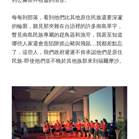
到公廨祭拜祖靈的情形。
每每到部落，看到他們比其他原住民族還要深邃
的輪廓，聽見那夾雜在台語裡的許多南島單字，
瞥見南島民族專屬的趕鳥器和漁笴，我甚至知道
哪些人家還會造陷阱抓山豬與飛鼠…我都差點忘
了，這些人，我們政府遲遲不肯承認他們是原住
民族-即使他們並不晚於其他族群來到福爾摩沙。