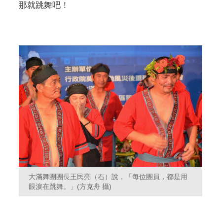
那就跳舞吧！
大滿舞團團長王民亮（右）說，「每位團員，都是用
眼淚在跳舞。」(方克舟 攝)