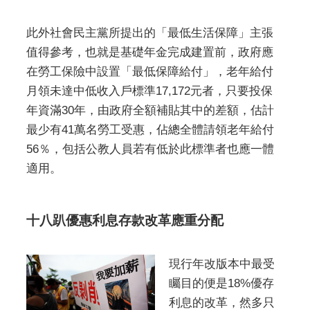
此外社會民主黨所提出的「最低生活保障」主張
值得參考，也就是基礎年金完成建置前，政府應
在勞工保險中設置「最低保障給付」，老年給付
月領未達中低收入戶標準17,172元者，只要投保
年資滿30年，由政府全額補貼其中的差額，估計
最少有41萬名勞工受惠，佔總全體請領老年給付
56％，包括公教人員若有低於此標準者也應一體
適用。
十八趴優惠利息存款改革應重分配
現行年改版本中最受
矚目的便是18%優存
利息的改革，然多只