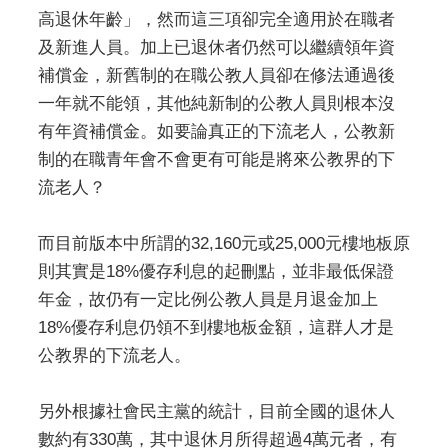
高退休年齡」，然而這三項卻完全適用於在職者
及新進人員。加上已退休者仍然可以繼續領年資
補償金，新舊制的在職公教人員卻在修法通過後
一年就不能領，其他純新制的公教人員則根本沒
有年資補償金。如要論真正的下流老人，公教新
制的在職青年會不會更有可能是將來公教界的下
流老人？
而目前版本中所謂的32,160元或25,000元樓地板原
則其實是18%優存利息的起刪點，並非最低保證
年金，故仍有一定比例公教人員是月退金加上
18%優存利息仍領不到樓地板金額，這群人才是
公教界的下流老人。
另外根據社會民主黨的統計，目前全國的退休人
數約有330萬，其中退休月所得超過4萬元者，有