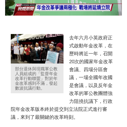
去年六月小英政府正
式啟動年金改革，在
歷時將近一年，召開
20次的國家年金改革
部分退休與現職軍公教
會議、四場分區會
人員組成的「監督年金
議，一場全國年改國
改革行動聯盟」對於年
金改革感到不滿，發起
是會議，以及反年金
數波抗議行動。
改革的軍公教團體強
力阻撓抗議下，行政
院年金改革版本終於提交到立法院正式進行審
議，來到了最關鍵的改革時刻。