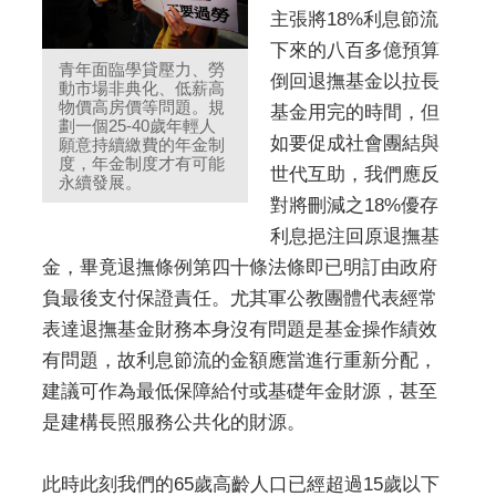
主張將18%利息節流
下來的八百多億預算
青年面臨學貸壓力、勞
倒回退撫基金以拉長
動市場非典化、低薪高
物價高房價等問題。規
基金用完的時間，但
劃一個25-40歲年輕人
如要促成社會團結與
願意持續繳費的年金制
度，年金制度才有可能
世代互助，我們應反
永續發展。
對將刪減之18%優存
利息挹注回原退撫基
金，畢竟退撫條例第四十條法條即已明訂由政府
負最後支付保證責任。尤其軍公教團體代表經常
表達退撫基金財務本身沒有問題是基金操作績效
有問題，故利息節流的金額應當進行重新分配，
建議可作為最低保障給付或基礎年金財源，甚至
是建構長照服務公共化的財源。
此時此刻我們的65歲高齡人口已經超過15歲以下