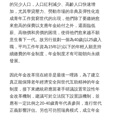
的兒少人口，人口紅利減少、高齡人口快速增
加，尤其學貸壓力、勞動市場的非典及彈性化造
成青年工作貧窮世代的出現，他們除了要繳納愈
來愈高的保費以支應年金給付之外，還面臨低
薪、高物價和房價的困境，使得他們愈來越不願
意生養下一代。故另行規劃一個為40歲(以25歲入
職，平均工作年資為15年計)以下的年輕人願意持
續繳費的年金制度，年金制度才有可能朝向永續
發展。
因此年金改革現在絕非是最後一哩路，為了建立
真正能保障老年經濟安全與世代互助精神的年金
制度，接下來總統府應當著手研議設置常設性年
金改革機制，建議可於立法院下設置該機制，並
應有一定比例之20-40歲青年代表參與，進行世代
正義影響評估。另也可仿照瑞典模式，成立年金