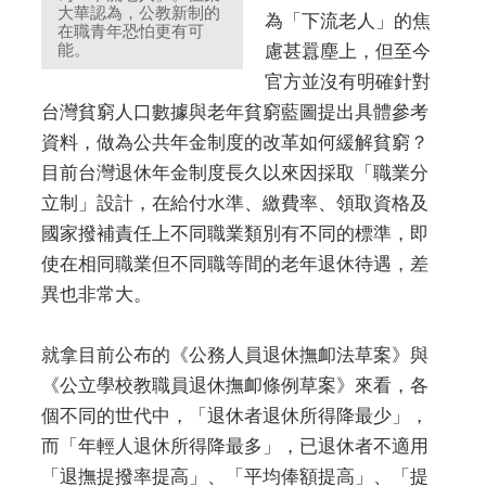
大華認為，公教新制的
為「下流老人」的焦
在職青年恐怕更有可
能。
慮甚囂塵上，但至今
官方並沒有明確針對
台灣貧窮人口數據與老年貧窮藍圖提出具體參考
資料，做為公共年金制度的改革如何緩解貧窮？
目前台灣退休年金制度長久以來因採取「職業分
立制」設計，在給付水準、繳費率、領取資格及
國家撥補責任上不同職業類別有不同的標準，即
使在相同職業但不同職等間的老年退休待遇，差
異也非常大。
就拿目前公布的《公務人員退休撫卹法草案》與
《公立學校教職員退休撫卹條例草案》來看，各
個不同的世代中，「退休者退休所得降最少」，
而「年輕人退休所得降最多」，已退休者不適用
「退撫提撥率提高」、「平均俸額提高」、「提