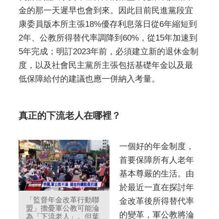
金的那一天遲早也會到來。因此目前民進黨段宜
康委員版本所主張18%優存利息落日從6年縮短到
2年、公教所得替代率調降到60%，從15年加速到
5年完成；明訂2023年前，必須建立新的退休金制
度，以及社會民主黨所主張包括基礎年金以及最
低保障給付的建議也應一併納入考量。
真正的下流老人在哪裡？
一個好的年金制度，
首要保障所有人老年
基本尊嚴的生活。由
於最近一直在探討年
「監督年金改革行動聯
金改革後所得替代率
盟」擔憂軍公教可能淪
的變革，軍公教將淪
為「下流老人」。但葉