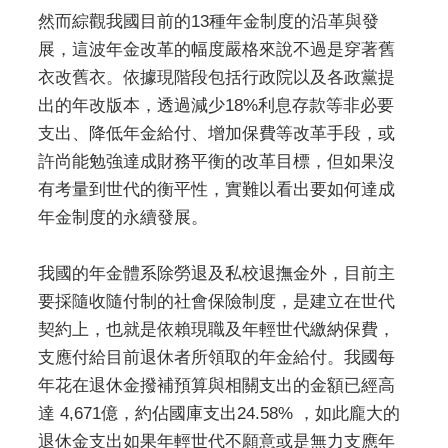
然而綜觀我國目前的13種年金制度的沿革與發
展，這波年金改革的幅度嚴格來說不過是穿著舊
衣改舊衣。依據現階段包括行政院以及各政黨提
出的年改版本，透過減少18%利息存款等非必要
支出、降低年金給付、增加保費等改革手段，或
許尚能勉強達成財務平衡的改革目標，但如果沒
有考量到世代的衡平性，實難以看出要如何達成
年金制度的永續發展。
我國的年金體系除勞退及私校退撫金外，目前主
要採隨收隨付制的社會保險制度，是建立在世代
契約上，也就是依賴現職及年輕世代繳納保費，
支應付給目前退休者所領取的年金給付。我國每
年花在退休金撥補預算與相關支出的金額已經高
達 4,671億，約佔國庫支出24.58% ，如此龐大的
退休金支出如果年輕世代不願意或是無力支應年