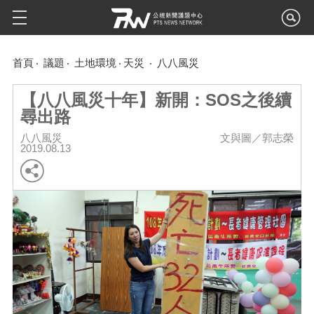
首頁
議題
土地環境
天災
八八風災
【八八風災十年】新開：SOS之後續
尋出路
八八風災
文與圖／郭志榮
2019.08.13