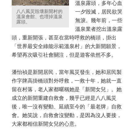
溫泉露頭，多年心血
八八風災毀壞新開村的
一夕毀滅，居民欲哭
溫泉會館、也埋掉溫泉
無淚。幾年前，一些
露頭。
溫泉業者挖出溫泉露
頭，重新開張，甚至在當時呼救的橋頭，掛出
「世界最安全綠能示範溫泉村」的大新開願景，
希望再次吸引社會關注，但是遊客依然不多。
潘怡禎是新開居民，當年風災發生，她和居民製
作字牌高掛橋頭對外呼救，一救十年，她就一直
留在村落，老人家都暱稱她是「新開女兒」。她
成立的新開重建自救會，幾乎已經是八八風災
後，唯一沒有變動、延續至今的「最老牌」自救
會。她笑說，自救會沒變動，是因為沒人要接，
大家都相信新開女兒的心意。