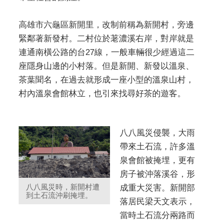
高雄市六龜區新開里，改制前稱為新開村，旁邊
緊鄰著新發村。二村位於荖濃溪右岸，對岸就是
連通南橫公路的台27線，一般車輛很少經過這二
座隱身山邊的小村落。但是新開、新發以溫泉、
茶葉聞名，在過去就形成一座小型的溫泉山村，
村內溫泉會館林立，也引來找尋好茶的遊客。
八八風災侵襲，大雨
帶來土石流，許多溫
泉會館被掩埋，更有
房子被沖落溪谷，形
八八風災時，新開村遭
成重大災害。新開部
到土石流沖刷掩埋。
落居民梁天文表示，
當時土石流分兩路而