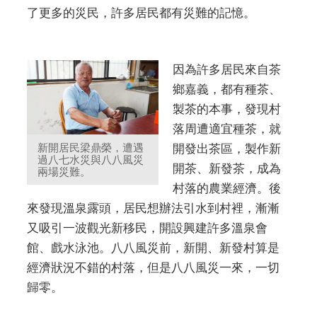
了更多的災民，許多居民都有災難的記憶。
因為許多居民來自茶
鄉嘉義，都有種茶、
製茶的本事，發現村
落周遭適宜種茶，就
新開居民梁鼎榮，遭遇
開發出茶區，製作新
過八七水災與八八風災
開茶、新發茶，成為
兩場災難。
村落的農業經濟。後
來發現溫泉露頭，居民想辦法引水到村裡，漸漸
又吸引一波觀光新移民，開設興建許多溫泉會
館、戲水泳池。八八風災前，新開、新發村算是
經濟狀況不錯的村落，但是八八風災一來，一切
歸零。