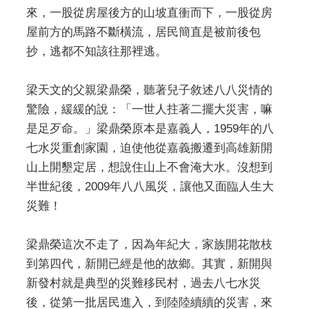
來，一股從房屋後方的山坡直衝而下，一股從房
屋前方的馬路不斷橫流，居民簡直是被前後包
抄，逃都不知該往那裡逃。
梁天文的父親梁鼎榮，聽著兒子敘述八八災情的
驚險，緩緩的說：「一世人拄著二擺大災害，嘛
是足歹命。」梁鼎榮原本是嘉義人，1959年的八
七水災重創家園，迫使他從嘉義搬遷到高雄新開
山上開墾定居，想說住山上不會淹大水。沒想到
半世紀後，2009年八八風災，讓他又面臨人生大
災難！
梁鼎榮這次不走了，因為年紀大，家族開花散枝
到第四代，新開已經是他的故鄉。其實，新開與
新發村就是典型的災難移民村，過去八七水災
後，從第一批居民進入，到陸陸續續的災害，來