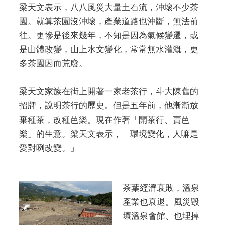
梁天文表示，八八風災大量土石流，沖壞不少茶
園。就算茶園沒沖壞，產業道路也沖斷，無法前
往。更慘是後來幾年，不知是因為氣候變遷，或
是山體改變，山上水文變化，常常無水灌溉，更
多茶園因而荒廢。
梁天文家族在街上開著一家老茶行，斗大陳舊的
招牌，說明茶行的歷史。但是五年前，他漸漸放
棄種茶，改種芭樂。現在作著「開茶行、賣芭
樂」的生意。梁天文表示，「環境變化，人嘛是
愛對咧改變。」
茶葉經濟衰敗，溫泉
產業也衰退。風災毀
壞溫泉會館、也埋掉