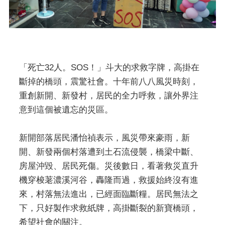
「死亡32人。SOS！」斗大的求救字牌，高掛在
斷掉的橋頭，震驚社會。十年前八八風災時刻，
重創新開、新發村，居民的全力呼救，讓外界注
意到這個被遺忘的災區。
新開部落居民潘怡禎表示，風災帶來豪雨，新
開、新發兩個村落遭到土石流侵襲，橋梁中斷、
房屋沖毀、居民死傷。災後數日，看著救災直升
機穿梭荖濃溪河谷，轟隆而過，救援始終沒有進
來，村落無法進出，已經面臨斷糧。居民無法之
下，只好製作求救紙牌，高掛斷裂的新寶橋頭，
希望社會的關注。