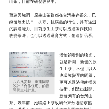
山茶，目前在研發改良中。
蕭建興強調，原生山茶群都在台灣生存很久，已
經發展出抗旱、抗寒、抗病蟲的特性，具有強烈
的調適能力。目前原生山茶可以透過製作技術，
改變茶味，也可以透過選育方式，創造新品系。
潘怡禎看到的曙光，
就是新開、新發的原
生山茶，不僅可以因
應環境變遷的問題，
八八風災時，重建團隊
更可以透過傳統揉製
設計「合作住宅」的新
技術，創造出新開、
開養生村計畫。
新發獨有的台灣山
茶。幾年前，她聯絡上茶改場台東分場請求協