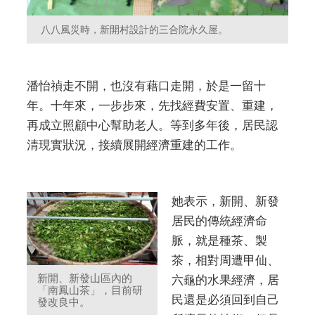
八八風災時，新開村設計的三合院永久屋。
潘怡禎走不開，也沒有藉口走開，於是一留十
年。十年來，一步步來，先找經費安置、重建，
再成立照顧中心幫助老人。等到多年後，居民認
清現實狀況，接續展開經濟重建的工作。
她表示，新開、新發
居民的傳統經濟命
脈，就是種茶、製
茶，相對周遭甲仙、
新開、新發山區內的
六龜的水果經濟，居
「南鳳山茶」，目前研
民還是必須回到自己
發改良中。