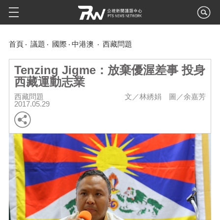
首頁
議題
國際
中港澳
西藏問題
Tenzing Jigme：放棄優渥差事 投身
西藏運動志業
西藏問題
文／林綉娟 圖／余嘉芳
2017.05.29