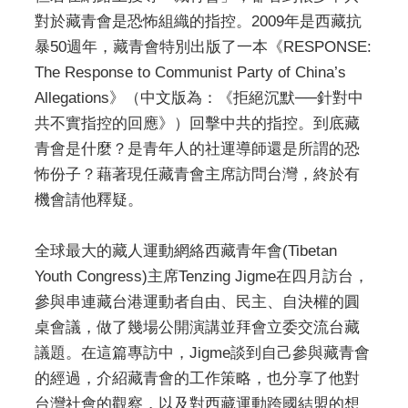
對於藏青會是恐怖組織的指控。2009年是西藏抗
暴50週年，藏青會特別出版了一本《RESPONSE:
The Response to Communist Party of China’s
Allegations》（中文版為：《拒絕沉默──針對中
共不實指控的回應》）回擊中共的指控。到底藏
青會是什麼？是青年人的社運導師還是所謂的恐
怖份子？藉著現任藏青會主席訪問台灣，終於有
機會請他釋疑。
全球最大的藏人運動網絡西藏青年會(Tibetan
Youth Congress)主席Tenzing Jigme在四月訪台，
參與串連藏台港運動者自由、民主、自決權的圓
桌會議，做了幾場公開演講並拜會立委交流台藏
議題。在這篇專訪中，Jigme談到自己參與藏青會
的經過，介紹藏青會的工作策略，也分享了他對
台灣社會的觀察，以及對西藏運動跨國結盟的想