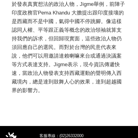
於發表真實想法的政治人物，Jigme舉例，前陣子
印度政務官Pema Khandu 大膽提出跟印度接壤的
是西藏而不是中國，氣得中國不停跳腳。像這樣
認同人權、平等跟正義等概念的政治領袖就算支
持我們的訴求，但回歸現實面，這些政治人物仍
須回應自己的選民。而對於台灣的民意代表來
說，他們可以用邀請達賴喇嘛來台或通過決議案
等方式表達支持。Jigme表示，現今資訊傳遞快
速，當政治人物發表支持西藏運動的聲明傳入西
藏境內，總是達到鼓舞人心的效果，達到超越國
界的影響力。
客服專線：(02)26332000