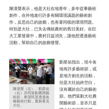
陳漢聲表示，他是大社在地青年，多年從事藝術
創作，在外地進行許多有關環境議題的藝術創
作，反思自己的故鄉，也有著同樣的環境問題。
特別是大社，已失去傳統農村的舊日美好。在巨
大工業發展中，農村日益消失，讓他想透過藝術
活動，幫助自己的故鄉發聲。
劉星佑指出，現今各
地有許多藝術節，或
是地方創生的活動，
但是大社始終空白，
陳漢聲（左）、劉星佑
沒有屬於自己的藝術
（右）共同策劃農閒藝
節。他們策劃大社農
術節，希望民眾透過各
種藝術行動，重新看見
閒藝術節，並非只是
大社。