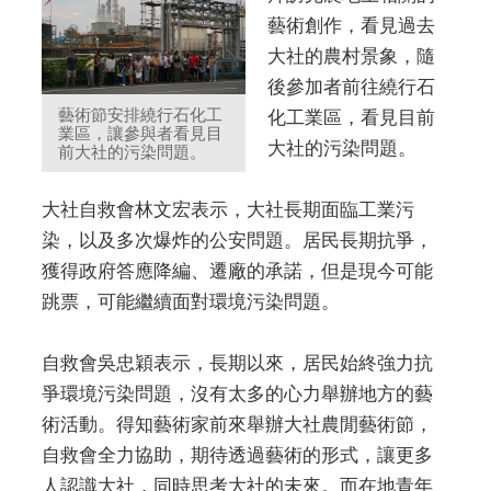
藝術創作，看見過去
大社的農村景象，隨
後參加者前往繞行石
藝術節安排繞行石化工
化工業區，看見目前
業區，讓參與者看見目
大社的污染問題。
前大社的污染問題。
大社自救會林文宏表示，大社長期面臨工業污
染，以及多次爆炸的公安問題。居民長期抗爭，
獲得政府答應降編、遷廠的承諾，但是現今可能
跳票，可能繼續面對環境污染問題。
自救會吳忠穎表示，長期以來，居民始終強力抗
爭環境污染問題，沒有太多的心力舉辦地方的藝
術活動。得知藝術家前來舉辦大社農閒藝術節，
自救會全力協助，期待透過藝術的形式，讓更多
人認識大社，同時思考大社的未來。而在地青年