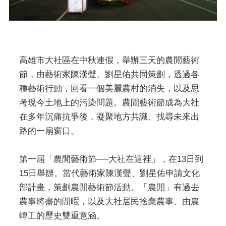
高雄市大社區在中秋連假，舉辦三天的農閒藝術
節，由藝術家陳漢聲、劉星佑共同策劃，透過各
種藝術行動，回看一個美麗農村的消失，以及思
考現今土地上的污染問題。農閒藝術節成為大社
在多年沉痛抗爭後，凝聚地方共識、找尋未來出
路的一扇窗口。
第一屆「農閒藝術節──大社在這裡」，在13日到
15日舉辦。當代藝術家陳漢聲、劉星佑申請文化
部計畫，策劃農閒藝術節活動。「農閒」有過去
農事將盡的閒暇，以及大社居民捨棄農事、由農
轉工的歷史雙重意涵。