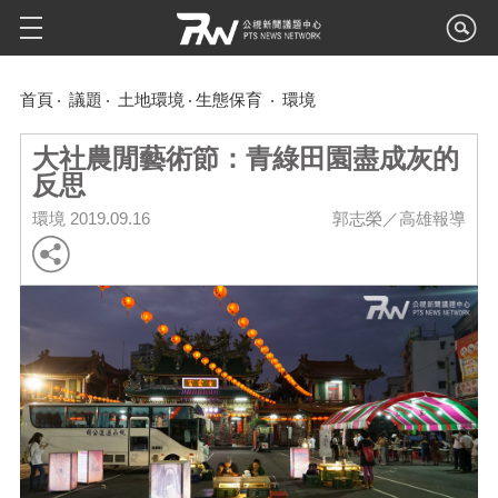
首頁
議題
土地環境
生態保育
環境
大社農閒藝術節：青綠田園盡成灰的
反思
環境
2019.09.16
郭志榮／高雄報導