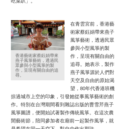
吃菜趴」。
在青雲宮前，香港藝
術家蔡鈺娟帶來燕子
風箏藝術，透過民眾
參與小型風箏的製
香港藝術家蔡鈺娟帶來
作，呈現有關自由的
燕子風箏藝術，透過民
追尋。她表示，製作
眾參與小型風箏的製
作，呈現有關自由的追
燕子風箏源於人們對
尋。
天空及自由的原始渴
望，80年代香港班機
掠過城市上空的印象，引發她從事風箏藝術的創
作。特別在台灣期間看到雜誌出版的曹雪芹燕子
風箏圖譜，便開始試著製作傳統風箏。在這次農
閒藝術節，陪同參加者在廟前一起製作風箏，就
是希望在同一天空下，對自由作出期許。