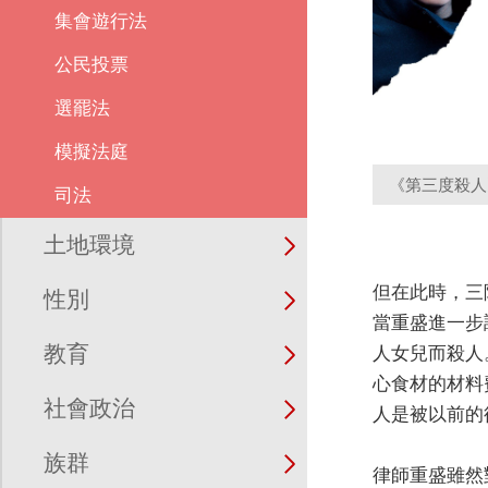
集會遊行法
公民投票
選罷法
模擬法庭
《第三度殺人
司法
土地環境
但在此時，三
性別
當重盛進一步
教育
人女兒而殺人
心食材的材料
社會政治
人是被以前的
族群
律師重盛雖然