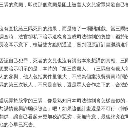
三隅的意願，即便那個意願是阻止被害人女兒當眾揭發自己
沒有直接給三隅死刑的結果，而是給了一場關鍵戲。當三隅
調查時，法官卻私下暗示這樣會造成司法體制的負擔；鑑於
長咬耳示意下，檢辯雙方點頭通過，審判照原訂計畫繼續進
否認自己犯罪，死者的女兒也沒有講出本來想講的真相。三
想要暗示明示的是，本片的「第三度殺人」（三隅曾有殺人
人的參與，他人包括案件量很大，不想為個案浪費寶貴時間
隅的第三次殺人，不只是自殺，還是眾人合作之下的，合法
盛玩弄於股掌的三隅，像是熟知日本司法體制會怎樣走似的 
共謀情殺與詐騙保險金」吧！如果這個計畫還是不可行（律
翻供，讓自己看起來更加狡詐惡劣，毫無悔意，最後終究在
他的心早已死去。