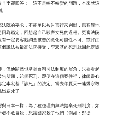
論？李卻回答：「這不是轉不轉變的問題，本來就這
刑。
高法院的要求，不能單以被告言行來判斷，應客觀地
想因為鑑定，回想起自己殺害女兒的過程。更審法院
沒有一定要客觀調查被告的教化可能性不可。或許由
這個說法被最高法院接受，李宏基的死刑就因此定讞
師，但他顯然也掌握台灣司法制度的眉角，只要看起
被告所願，給個死刑。即便在這個案件裡，律師盡心
認定李宏基「該死」的決定。當去年夏天一連幾宗殺
挑出處死了。
灣與日本一樣，為了種種理由無法拋棄死刑制度，如
罪者不敢自殺，想讓國家殺了他們（例如：鄭捷