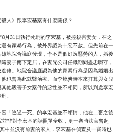
度殺人》跟李宏基案有什麼關係？
8年8月31日執行死刑的李宏基，被控殺害妻女，在之
女還有家暴行為，被外界認為十惡不赦。但先前在一
高雄地院合議庭發現，李不是個好逸惡勞的人，婚後
跟隨妻子南下定居，在妻兄公司任職期間盡忠職守，
校進修。地院合議庭認為他的家暴行為是因為婚姻出
，他也曾為此就醫治療。而李燒炭時本來打算與女兒
與其他殺害子女案件的惡性並不相同，所以判處李宏
徒刑。
一審「逃過一死」的李宏基並不領情，他在二審之後
院並非對李宏基的話照單全收，更一審時法官曾起
，其中並沒有前妻的家人，李宏基在偵查及一審時也