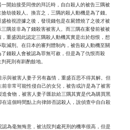
盛一開始接受同僚的拜託時，自白殺人的被告三隅被
在搶劫後殺人。換言之，三隅的殺人動機是為了錢。
重盛檢視證據之後，發現錢包是在屍體燒了之後才被
示三隅並非為了錢殺害被害人。而三隅在案發前被被
僱，重盛因此認定三隅殺人動機其實是出於怨恨，想
爭取減刑。在日本的審判體制內，被告殺人動機至關
為了錢殺人會被認為罪無可赦，但是為了仇恨而殺
生判死則有斟酌餘地。
暗示與被害人妻子另有姦情，重盛百思不得其解。但
生前非常可能性侵自己的女兒，被告或許是為了被害
製造食物，被害人妻子匯款給三隅其實是代為購買黑
卻在這個時間點上向律師否認殺人，說偵查中自白殺
院認為毫無悔意，被法院判處死刑的機率很高，但是