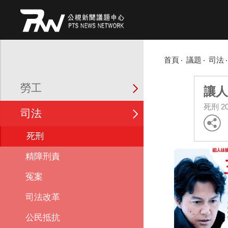
首頁
議題
司法
勞工
讓人
死刑
2
司法
死刑
精障刑責
冤案
司法改革
公民抵抗