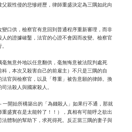
被父親性侵的悲慘經歷，律師重盛決定為三隅如此向
改變口供，檢察官有意回到普通程序重新審理，而非
殺人的證據確鑿，法官的心證不會因而改變。檢察官
行。
隅毫無意外地以任意翻供，毫無悔意被法院判處死
前科，本次又殺害自己的前雇主）不只是三隅的自
的法官與檢察官，以及「尊重」被告意願的律師。換
的司法殺人與國家殺人。
– 一開始所構築出的「為錢殺人」如果行不通，那就
師重盛實在是太能幹了！！），真相有可能呼之欲出
司法體制的幫助下，求死得死。反正當三隅的妻子與