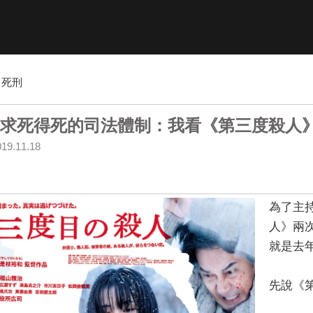
死刑
求死得死的司法體制：我看《第三度殺人
019.11.18
為了主
人》兩
就是去
先說《