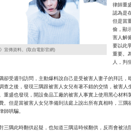
律師重
認為是
但是當
偷，顯
害人解
要以此
》宣傳資料。(取自電影官網)
重要。
人，判
隅卻受週刊訪問，主動爆料說自己是受被害人妻子的拜託，
調查之後，發現三隅跟被害人女兒有著不錯的交情，被害人
。重盛也發現，開設食品工廠的被害人事實上使用黑心材料
費。但是當被害人女兒準備到法庭上說出所有真相時，三隅
律師哄騙。
對三隅此時翻供起疑，也知道三隅這時候翻供，反而會被法