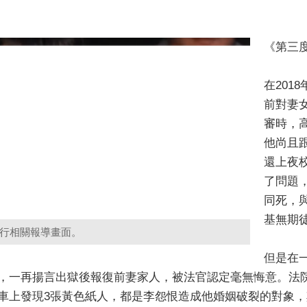
《第三
在201
前對妻
審時，
他尚且
還上夜
了問題
同死，
基無期
行相關報導畫面。
但是在
，一再揚言出獄後報復前妻家人，被法官認定毫無悔意。法
車上發現3張黃色紙人，都是李怨恨造成他婚姻破裂的對象