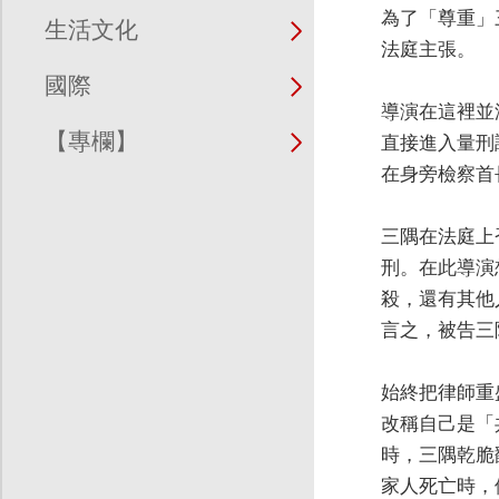
為了「尊重」
生活文化
法庭主張。
國際
導演在這裡並
【專欄】
直接進入量刑
在身旁檢察首
三隅在法庭上
刑。在此導演
殺，還有其他
言之，被告三
始終把律師重
改稱自己是「
時，三隅乾脆
家人死亡時，