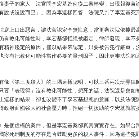
復妻子的家人。法官問李宏基為何從二審轉變，出現報復言
有說或沒說而已」。因為李這樣回答，法院又判了李宏基死
法庭上口出惡言，讓法官認定李無悔意，當更審法院依據最
仍有教化可能性時，李宏基卻拒絕被鑑定，律師發現，李不
有精神鑑定的原因，僅以結果來認定，只要被告犯行嚴重，
也沒有把教化可能性當作必要的量刑因子，因此更審法院的
有像《第三度殺人》的三隅這樣聰明，可以三番兩次玩弄律
只要「表現得」沒有教化可能性，想死的話，法院還是會如
止這樣的結果，卻也改變不了李宏基想死的意願，以及法院
得政府面臨強大的社會壓力時，拒絕一切援助的李宏基就被
》是個虛構的案件，但是李宏基案卻真真實實存在。如果台
國家死刑制度的存在是否鼓勵更多的殺人事件，因為這些犯