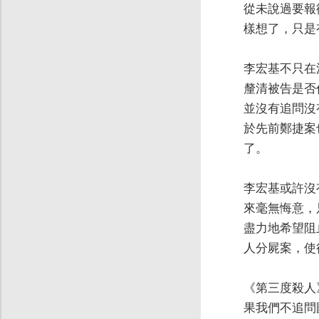
從未說過要報
樣想了，只是
李宏基不只在
釐清被告是否
並沒有追問沒
於先前鄭捷案
了。
李宏基或許沒
來毫無悔意，
盡力地希望阻
人分屍案，使
《第三度殺人
果我們不追問