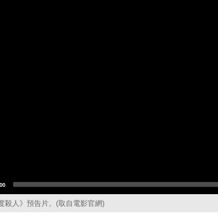
00
度殺人》預告片。(取自電影官網)