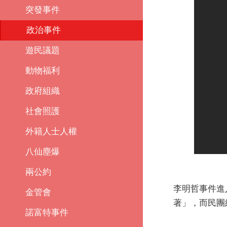
突發事件
政治事件
遊民議題
動物福利
政府組織
社會照護
外籍人士人權
八仙塵爆
兩公約
李明哲事件進
金管會
著」，而民團
諾富特事件