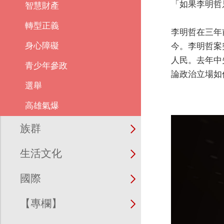
「如果李明哲
智慧財產
轉型正義
李明哲在三年
身心障礙
今。李明哲案
人民。去年中
青少年參政
論政治立場如
選舉
高雄氣爆
族群
生活文化
國際
【專欄】