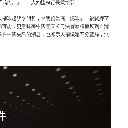
而成的。」——人約盟執行長黃怡碧
政權罪起訴李明哲，李明哲當庭「認罪」，被關押至
的可能，更意味著中國意圖將司法管轄權擴展到台灣
民在中國失訊的消息，也顯示人權議題不分藍綠，無