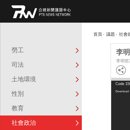
首頁
議題
社會
勞工
李明
李明哲
司法
土地環境
Video
Code 150
Player
Download 
性別
教育
社會政治