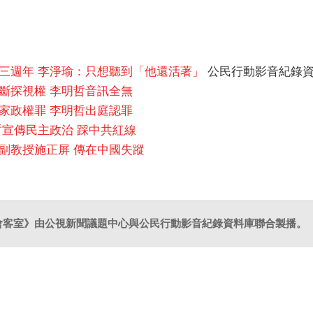
三週年 李淨瑜：只想聽到「他還活著」
公民行動影音紀錄
斷探視權 李明哲音訊全無
家政權罪 李明哲出庭認罪
哲宣傳民主政治 踩中共紅線
副教授施正屏 傳在中國失蹤
會客室》由公視新聞議題中心與公民行動影音紀錄資料庫聯合製播。