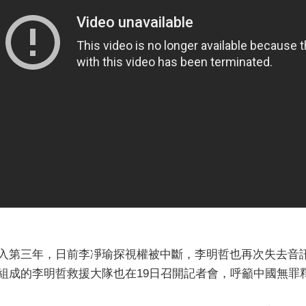
入第三年，日前李凈瑜探視權被中斷，李明哲也再次失去音
組成的李明哲救援大隊也在19日召開記者會，呼籲中國無罪