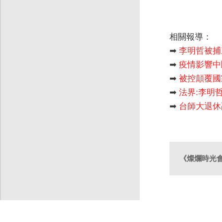
相關報導：
➡
李明哲被捕
➡
疫情影響中
➡
被控顛覆國
➡
法界:李明
➡
台師大退休
《燦爛時光