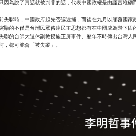
只因為說了真話就被判罪的話，代表中國政權是由謊言堆砌
前失聯時，中國政府起先否認逮捕，而後在九月以顛覆國家
突顯的不僅是台灣民眾傳達民主思想都有在中國成為階下囚
失聯的台師大退休副教授施正屏事件、歷年不時傳出台灣人
何，都可能會「被失蹤」。