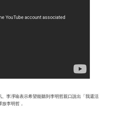
訊。李凈瑜表示希望能聽到李明哲親口說出「我還活
釋放李明哲，