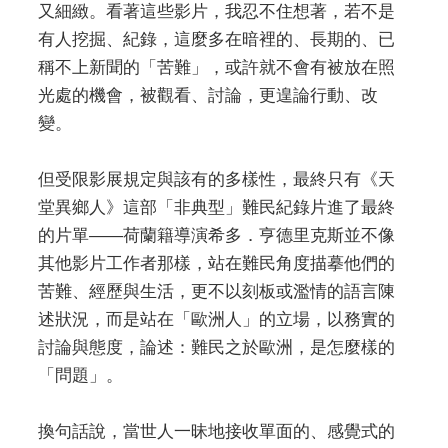
又細緻。看著這些影片，我忍不住想著，若不是
有人挖掘、紀錄，這麼多在暗裡的、長期的、已
稱不上新聞的「苦難」，或許就不會有被放在照
光處的機會，被觀看、討論，更遑論行動、改
變。
但受限影展規定與該有的多樣性，最終只有《天
堂異鄉人》這部「非典型」難民紀錄片進了最終
的片單——荷蘭籍導演希多．亨德里克斯並不像
其他影片工作者那樣，站在難民角度描摹他們的
苦難、經歷與生活，更不以刻板或濫情的語言陳
述狀況，而是站在「歐洲人」的立場，以務實的
討論與態度，論述：難民之於歐洲，是怎麼樣的
「問題」。
換句話說，當世人一昧地接收單面的、感覺式的