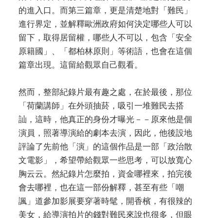
的進入口。而第三篇章，更是清楚地對「難民」
進行界定，並解釋歐洲政府如何決定哪些人可以
留下，取得居留權，哪些人不可以，包含「安全
原籍國」、「都柏林原則」等術語，也會在這個
篇章出現。這留給觀眾自己觀看。
然而，整部紀錄片最有趣之處，在於最後，那位
「荷蘭講師」在外頭抽菸，吸引一堆難民去搭
訕，這時，他真正的身份才曝光－－原來他是個
演員，照著導演給的劇本去演，因此，他後設地
評論了先前他「演」的這個作品是一部「政治散
文電影」，希望帶給觀眾一些思考，可以放寬心
胸云云。然紀錄片怎麼拍，資金哪裡來，拍完後
會去哪裡，也在這一部份解釋，甚至有些「嘲
諷」道參加影展要穿著時髦，開香檳，有很辣的
美女，給導演拍片的錢對難民來說也很多，但眼