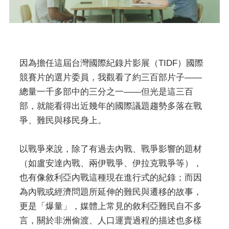
因為擔任這屆台灣國際紀錄片影展（TIDF）國際
競賽片的選片委員，我觀看了約三百部片子——
總量一千多部中的三分之一——但光是這三百
部，就能看得出近幾年的國際議題趨勢多落在戰
爭、難民與移民身上。
以戰爭來說，除了有過去內戰、戰爭影響的題材
（如盧安達內戰、兩伊戰爭、伊拉克戰爭等），
也有像敘利亞內戰這種現在進行式的紀錄；而因
為內戰或經濟問題所延伸的難民與遷移的故事，
更是「爆量」，媒體上常見的敘利亞難民自不多
言，關於非洲偷渡、人口運賣過程的描述也多樣