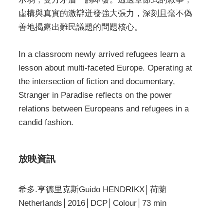
虛構與真實的激辯迸發強大張力，深刻且毫不偽
善地揭露出難民議題的問題核心。
In a classroom newly arrived refugees learn a
lesson about multi-faceted Europe. Operating at
the intersection of fiction and documentary,
Stranger in Paradise reflects on the power
relations between Europeans and refugees in a
candid fashion.
放映資訊
希多.亨德里克斯Guido HENDRIKX│荷蘭
Netherlands│2016│DCP│Colour│73 min