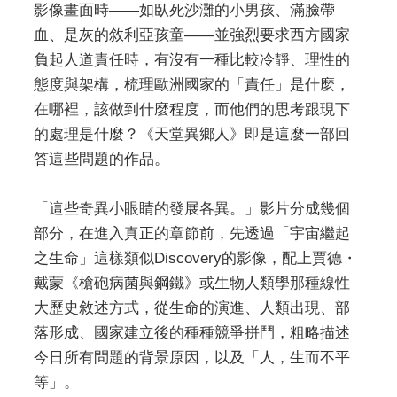
影像畫面時——如臥死沙灘的小男孩、滿臉帶
血、是灰的敘利亞孩童——並強烈要求西方國家
負起人道責任時，有沒有一種比較冷靜、理性的
態度與架構，梳理歐洲國家的「責任」是什麼，
在哪裡，該做到什麼程度，而他們的思考跟現下
的處理是什麼？《天堂異鄉人》即是這麼一部回
答這些問題的作品。
「這些奇異小眼睛的發展各異。」影片分成幾個
部分，在進入真正的章節前，先透過「宇宙繼起
之生命」這樣類似Discovery的影像，配上賈德・
戴蒙《槍砲病菌與鋼鐵》或生物人類學那種線性
大歷史敘述方式，從生命的演進、人類出現、部
落形成、國家建立後的種種競爭拼鬥，粗略描述
今日所有問題的背景原因，以及「人，生而不平
等」。