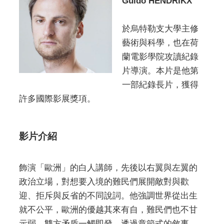
Guido HENDRIKX
於烏特勒支大學主修
藝術與科學，也在荷
蘭電影學院攻讀紀錄
片導演。本片是他第
一部紀錄長片，獲得
許多國際影展獎項。
影片介紹
飾演「歐洲」的白人講師，先後以右翼與左翼的
政治立場，對想要入境的難民們展開敵對與歡
迎、拒斥與反省的不同說詞。他強調世界從出生
就不公平，歐洲的優越其來有自，難民們也不甘
示弱，雙方矛盾一觸即發。透過章節式的敘事，