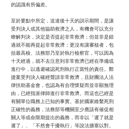
的認識有所偏差。
至於要點中所定，送達後十天的訓示期間，是讓
受判決人或其他協助救濟之人，有機會可以充分
瞭解判決，決定是否提起非常救濟；但並非是錯
過就不能再提起非常救濟；更沒有讓審核者，包
括最高檢、法務部乃至於執行檢察官，可以因為
十天經過，就不去注意到非常救濟已經在準備或
進行中，以逃避確認死刑執行正當性的責任。鄭
捷案受判決人確經聲請非常救濟，且財團法人法
律扶助基金會，也認為有合理懷疑而並非顯無理
由，已經指派律師進行非常救濟。而這也已經是
有關單位職務上已知的事實。基於國家維繫死刑
正確性的義務，法務部等機關至少應該有催促相
關人等或命限期提出的義務，而非以「遲了就是
遲了」、「不然會干擾執行」等說法搪塞以對。