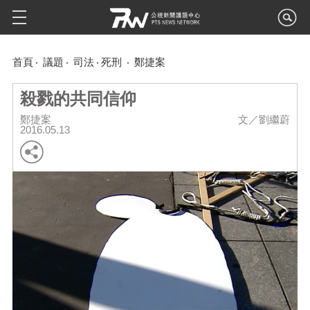
首頁
議題
司法
死刑
鄭捷案
殺戮的共同信仰
鄭捷案
文／劉繼蔚
2016.05.13