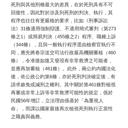
死刑與其他刑種最大的差異，在於死刑具有不可
回復性，因此對於涉及到死刑的判決、執行，其
程序也往往有更嚴格的要求，比如《刑事訴訟
法》31條適用強制辯護、不適用簡式審判（第273
條之1）或簡易判決（455條之2）程序、職權上訴
（344條），且與一般執行程序逕由檢察官執行不
同，應先將卷宗送交司法行政最高機關審核（460
條），令准後如復又發現有非常救濟之可能者，
並應再加審核（461條）。此外，兩公約內國法化
後，依公政公約第6條，亦於死刑判決確定後，有
請求赦免或減刑之權利。其中關於第461條對檢視
再審或非常上訴等非常救濟可能性的規定，係於
民國56年增訂，立法理由係基於「為重視人
命」，而課以國家最後再次檢視死刑執行正當性
之職責與義務。