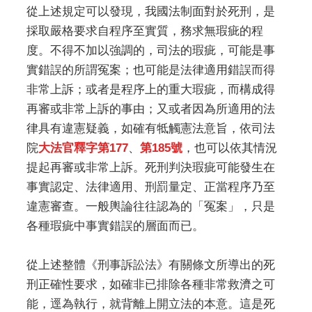
從上述規定可以發現，我國法制面對於死刑，是
採取嚴格要求自程序至實質，務求無瑕疵的程
度。不得不加以強調的，司法的瑕疵，可能是事
實錯誤的所謂冤案；也可能是法律適用錯誤而得
非常上訴；或者是程序上的重大瑕疵，而構成得
再審或非常上訴的事由；又或者因為所適用的法
律具有違憲疑義，如確有牴觸憲法意旨，依司法
院
大法官釋字第177
、
第185號
，也可以依其情況
提起再審或非常上訴。死刑判決瑕疵可能發生在
事實認定、法律適用、刑罰量定、正當程序乃至
違憲審查。一般輿論往往認為的「冤案」，只是
各種瑕疵中事實錯誤的層面而已。
從上述整體《刑事訴訟法》有關條文所導出的死
刑正確性要求，如確非已排除各種非常救濟之可
能，逕為執行，就背離上開立法的本意。這是死