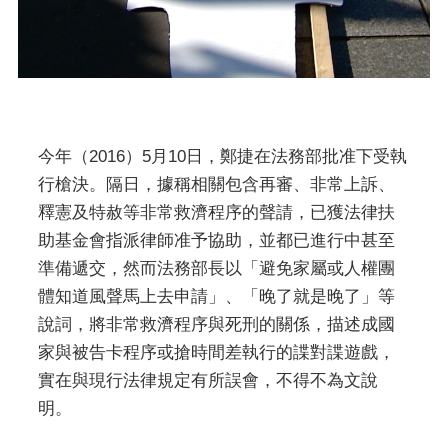
今年（2016）5月10日，鄭捷在法務部批准下受執
行槍決。隔日，據稱相關包含再審、非常上訴、
釋憲及特赦等非常救濟程序的聲請，已獲法律扶
助基金會指派律師准予協助，並都已進行中甚至
準備遞交，然而法務部長以「避免家屬或人權團
體知道風聲馬上去申請」、「晚了就是晚了」等
說詞，將非常救濟程序與死刑的關係，描述成國
家與被告卡程序或搶時間差執行的諜對諜遊戲，
實在與現行法律規定有所誤會，不得不為文說
明。