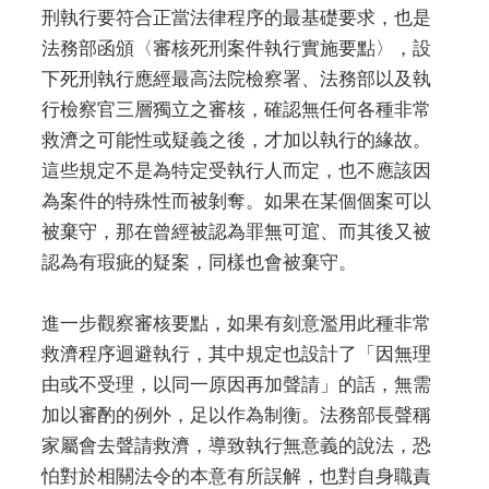
刑執行要符合正當法律程序的最基礎要求，也是
法務部函頒〈審核死刑案件執行實施要點〉，設
下死刑執行應經最高法院檢察署、法務部以及執
行檢察官三層獨立之審核，確認無任何各種非常
救濟之可能性或疑義之後，才加以執行的緣故。
這些規定不是為特定受執行人而定，也不應該因
為案件的特殊性而被剝奪。如果在某個個案可以
被棄守，那在曾經被認為罪無可逭、而其後又被
認為有瑕疵的疑案，同樣也會被棄守。
進一步觀察審核要點，如果有刻意濫用此種非常
救濟程序迴避執行，其中規定也設計了「因無理
由或不受理，以同一原因再加聲請」的話，無需
加以審酌的例外，足以作為制衡。法務部長聲稱
家屬會去聲請救濟，導致執行無意義的說法，恐
怕對於相關法令的本意有所誤解，也對自身職責