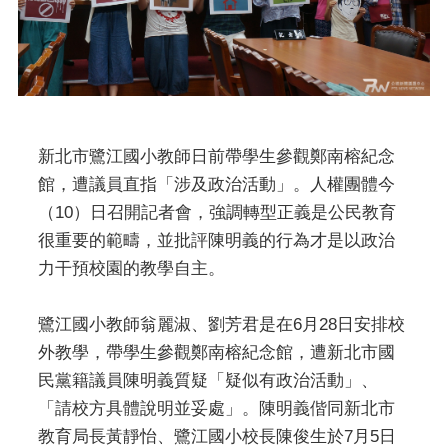
新北市鷺江國小教師日前帶學生參觀鄭南榕紀念
館，遭議員直指「涉及政治活動」。人權團體今
（10）日召開記者會，強調轉型正義是公民教育
很重要的範疇，並批評陳明義的行為才是以政治
力干預校園的教學自主。
鷺江國小教師翁麗淑、劉芳君是在6月28日安排校
外教學，帶學生參觀鄭南榕紀念館，遭新北市國
民黨籍議員陳明義質疑「疑似有政治活動」、
「請校方具體說明並妥處」。陳明義偕同新北市
教育局長黃靜怡、鷺江國小校長陳俊生於7月5日