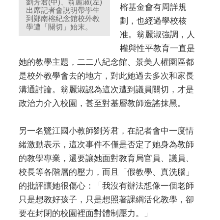
劉芳君(中)、翁麗淑(左)
榕基金會有周詳規
出席記者會說明帶學生
到鄭南榕紀念館校外教
劃，也經過學校核
學遭「關切」始末。
准。翁麗淑強調，人
權與性平教育一直是
她的教學主題，二二八紀念館、景美人權園區都
是校外教學會去的地方，對此她過去多次和家長
溝通討論。翁麗淑認為這次遭到議員關切，才是
政治力介入校園，甚至對基層教師造謠抹黑。
另一名鷺江國小教師劉芳君，在記者會中一度情
緒激動表示，這次事件不僅是否定了她身為教師
的教學專業，還要讓她面對教育局官員、議員、
校長等各階層的壓力，而且「假教學、真洗腦」
的批評讓她很傷心：「我沒有辦法想像一個老師
只是想教好孩子，只是想照著課綱活化教學，卻
要在封閉的校園裡面對體制壓力。」