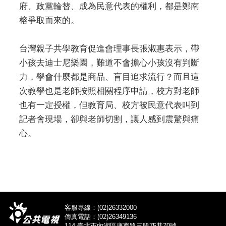
府、政黨輪替、成為民意代表的權利，都是鄭南
榕爭取而來的。
台灣親子共學教育促進會理事長張淑惠表示，帶
小孩去迪士尼樂園，難道不會擔心小孩沒有判斷
力，學會什麼都是商品、盲目追求流行？而且這
次教學也是老師按照相關程序申請，校方對老師
也有一定授權，但教育局、校方被民意代表叫到
記者會現場，卻與老師切割，讓人感到震驚與痛
心。
客服專線：(02)26332000
傳真電話：(02)26349136
114 臺北市內湖區康寧路三段75巷70號