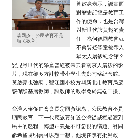
黃啟豪表示，誠實面
對歷史記憶是教育工
作的使命，也是台灣
對新世代該負起的責
翁國彥：公民教育不是
任。為何德國教育就
順民教育。
不會質疑學童被帶入
猶太人屠殺紀念館？
嬰兒潮世代的學童曾經被帶去看南京大屠殺的影
片，現在卻多方計較帶小學生去鄭南榕紀念館。
黃啟豪也強調，鷺江國小校方與新北市教育局應
該保護基層教師，讓教師的教學免於無端干擾。
台灣人權促進會會長翁國彥認為，公民教育不是
順民教育，下一代應該要知道台灣從威權過渡到
民主的歷程，轉型正義是不可忽視的議題。翁國
彥希望陳明義可以想一想，他現在享有批判政