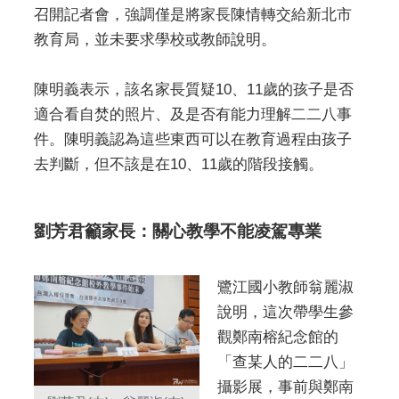
召開記者會，強調僅是將家長陳情轉交給新北市
教育局，並未要求學校或教師說明。
陳明義表示，該名家長質疑10、11歲的孩子是否
適合看自焚的照片、及是否有能力理解二二八事
件。陳明義認為這些東西可以在教育過程由孩子
去判斷，但不該是在10、11歲的階段接觸。
劉芳君籲家長：關心教學不能凌駕專業
鷺江國小教師翁麗淑
說明，這次帶學生參
觀鄭南榕紀念館的
「查某人的二二八」
攝影展，事前與鄭南