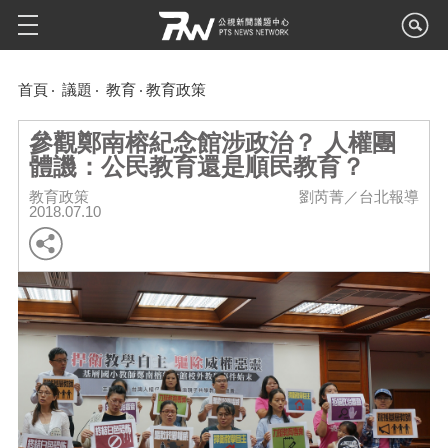
首頁
議題
教育
教育政策
參觀鄭南榕紀念館涉政治？ 人權團
體譏：公民教育還是順民教育？
教育政策
劉芮菁／台北報導
2018.07.10