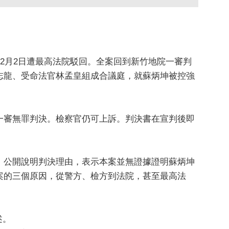
年2月2日遭最高法院駁回。全案回到新竹地院一審判
志龍、受命法官林孟皇組成合議庭，就蘇炳坤被控強
一審無罪判決。檢察官仍可上訴。判決書在宣判後即
，公開說明判決理由，表示本案並無證據證明蘇炳坤
案的三個原因，從警方、檢方到法院，甚至最高法
述。