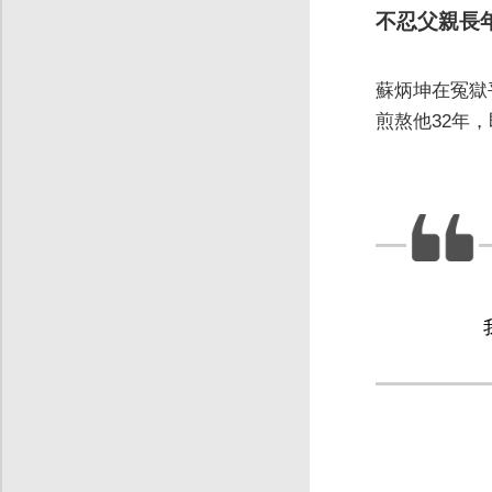
不忍父親長
蘇炳坤在冤獄
煎熬他32年