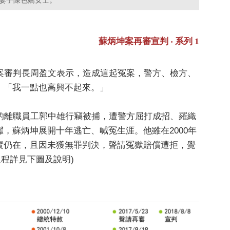
妻子陳色嬌女士。
蘇炳坤案再審宣判 ‧ 系列 1
案審判長周盈文表示，造成這起冤案，警方、檢方、
，「我一點也高興不起來。」
的離職員工郭中雄行竊被捕，遭警方屈打成招、羅織
，蘇炳坤展開十年逃亡、喊冤生涯。他雖在2000年
實仍在，且因未獲無罪判決，聲請冤獄賠償遭拒，覺
過程詳見下圖及說明)