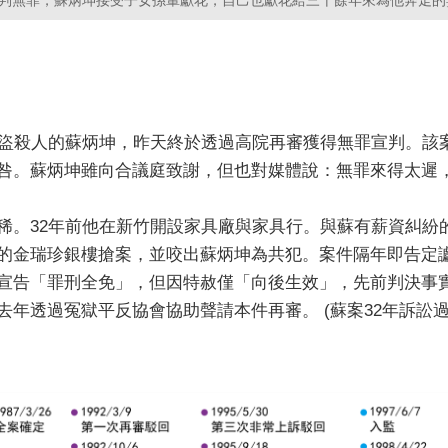
判無罪，蘇炳坤接受子女孫輩獻花，自己也獻花給三十餘年來為他奔走的
強盜殺人的蘇炳坤，昨天終於透過高院再審獲得無罪宣判。該
咎。蘇炳坤雖向合議庭致謝，但也對媒體說：無罪來得太遲
稀。32年前他在新竹開設家具廠與家具行。與蘇有薪資糾紛
的金瑞珍銀樓搶案，並咬出蘇炳坤為共犯。案件隔年即告定讞
宣告「罪刑全免」，但因特赦僅「向後生效」，先前判決事
去年透過冤獄平反協會協助聲請本件再審。 (蘇案32年訴訟