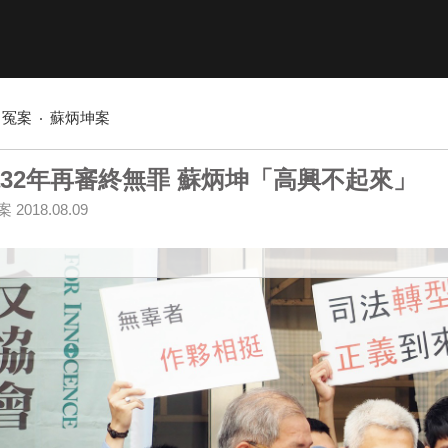
冤案
蘇炳坤案
32年再審終無罪 蘇炳坤「高興不起來」
案
2018.08.09