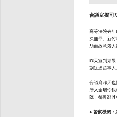
合議庭揭司
高等法院去年
決無罪、新竹
劫而故意殺人
昨天宣判結果
刻送達當事人
合議庭昨天也
涉入金瑞珍銀
院，都難辭其
●
警察機關：