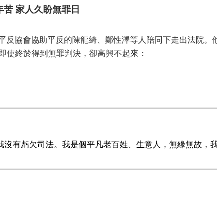
年苦 家人久盼無罪日
平反協會協助平反的陳龍綺、鄭性澤等人陪同下走出法院。
，即使終於得到無罪判決，卻高興不起來：
我沒有虧欠司法。我是個平凡老百姓、生意人，無緣無故，