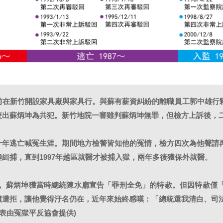
年前在新竹開設家具廠與家具行。與蘇有薪資糾紛的離職員工郭中雄行
咬出蘇炳坤為共犯。新竹地院一審雖判蘇炳坤無罪，但檢方上訴後，
十年逃亡喊冤生涯。期間地方檢警皆知他的冤情，檢方四次為他聲請
緝捕，直到1997年越區就醫才被捕入獄，兩年多後獲保外就醫。
2月， 蘇炳坤獲當時總統陳水扁宣告「罪刑全免」的特赦。但因特赦
償遭拒，讓他覺得汙名仍在，近年來始終感嘆：「總統還我清白、司法
圖表由冤獄平反協會提供)