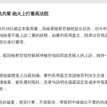
法共業 砲火上打最高法院
9月19日裁定本案再審，高檢署檢察官雖然提出抗告，但今
地檢署不服上訴二審的狀態，由審判長周盈文、陪席法官簡
部分進行審理。
，駁回檢察官指控蘇炳坤被控強劫而故意殺人的上訴，維持
。
開放媒體進入法庭拍攝。審判長周盈文宣讀無罪判決主文後
樓搶案，被告遭到冤枉；並逐句說明合議庭認定造成本件冤
咎：
急於破案，便宜行事，不當取供，導致郭中雄做出不實的供