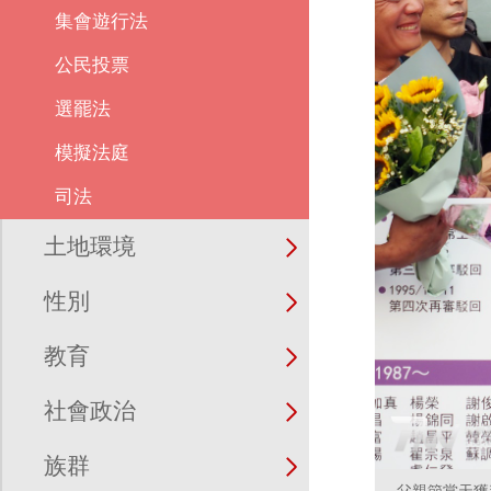
集會遊行法
公民投票
選罷法
模擬法庭
司法
土地環境
性別
教育
社會政治
族群