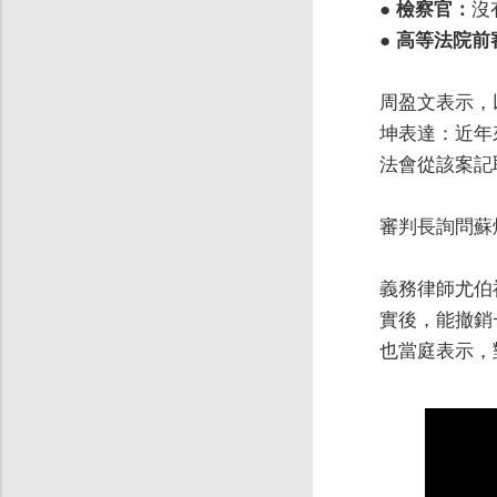
●
檢察官：
沒
●
高等法院前
周盈文表示，
坤表達：近年
法會從該案記
審判長詢問蘇
義務律師尤伯
實後，能撤銷
也當庭表示，
Video
Player