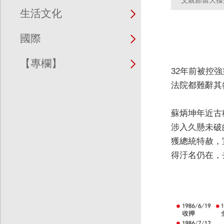
父親節當天獲
生活文化
國際
【專欄】
32年前被控
法院都難辭其
蘇炳坤年近古
涉入久懸未破
獲總統特赦，
得汙名仍在，