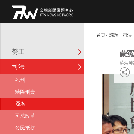
首頁
議題
司法
勞工
蒙冤
蘇炳坤
司法
死刑
精障刑責
冤案
司法改革
公民抵抗