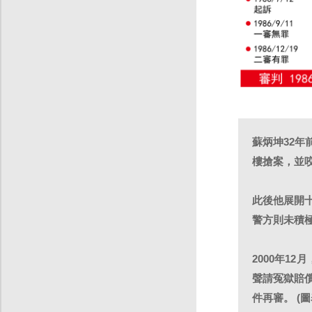
蘇炳坤32
樓搶案，並
此後他展開
警方則未積極
2000年1
聲請冤獄賠
件再審。 (