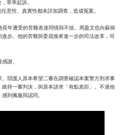
收，草率起訴。
的任意性、真實性都未詳加調查，造成冤案。
他長年遭受的苦難表達同情與不捨。周盈文也向蘇炳
的進步。他的苦難與委屈換來進一步的司法改革，司
達感謝。
求。辯護人原本希望二審在調查確認本案警方刑求事
，維持一審判決，與原本請求「有點差距」。不過他
，感到佩服與認同。