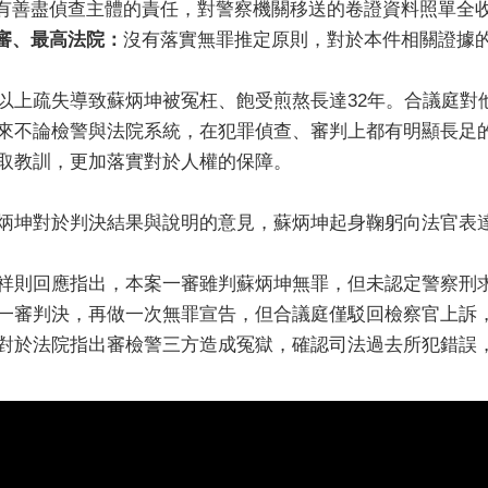
有善盡偵查主體的責任，對警察機關移送的卷證資料照單全
審、最高法院：
沒有落實無罪推定原則，對於本件相關證據
以上疏失導致蘇炳坤被冤枉、飽受煎熬長達32年。合議庭對
來不論檢警與法院系統，在犯罪偵查、審判上都有明顯長足
取教訓，更加落實對於人權的保障。
炳坤對於判決結果與說明的意見，蘇炳坤起身鞠躬向法官表
祥則回應指出，本案一審雖判蘇炳坤無罪，但未認定警察刑
一審判決，再做一次無罪宣告，但合議庭僅駁回檢察官上訴
對於法院指出審檢警三方造成冤獄，確認司法過去所犯錯誤