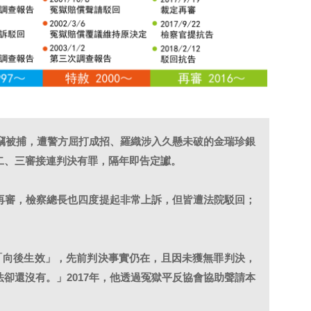
竊被捕，遭警方屈打成招、羅織涉入久懸未破的金瑞珍銀
二、三審接連判決有罪，隔年即告定讞。
再審，檢察總長也四度提起非常上訴，但皆遭法院駁回；
僅「向後生效」，先前判決事實仍在，且因未獲無罪判決，
卻還沒有。」2017年，他透過冤獄平反協會協助聲請本