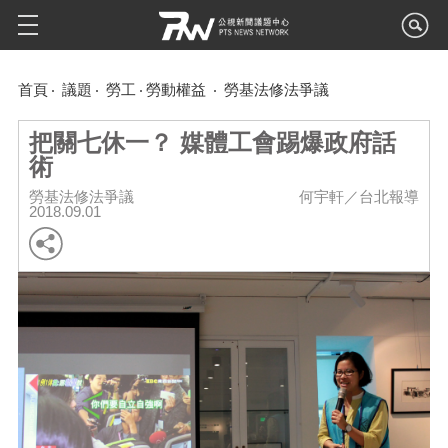
首頁
議題
勞工
勞動權益
勞基法修法爭議
把關七休一？ 媒體工會踢爆政府話
術
勞基法修法爭議
何宇軒／台北報導
2018.09.01