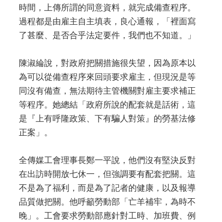
時間，上傳所謂的同意資料，就完成備查程序。
過程都是由雇主自主填表，良心通報，「裡面寫
了甚麼、是否合乎法定要件，我們也不知道。」
陳淑綸說，對政府把關措施很失望，因為原本以
為可以從備查程序來回頭要求雇主，但現況是等
同沒有備查，無法期待主管機關對雇主要求補正
等程序。她總結「政府所說的配套就是話術，這
是『上有呼隆政策、下有騙人對策』的勞基法修
正案」。
全傳媒工會理事長鄭一平說，他們沒有堅決反對
在出訪時開放七休一，但強調要有配套把關。這
不是為了福利，而是為了記者的健康，以及報導
品質做把關。他呼籲勞動部「亡羊補牢，為時不
晚」。工會要求勞動部應針對工時、加班費、例