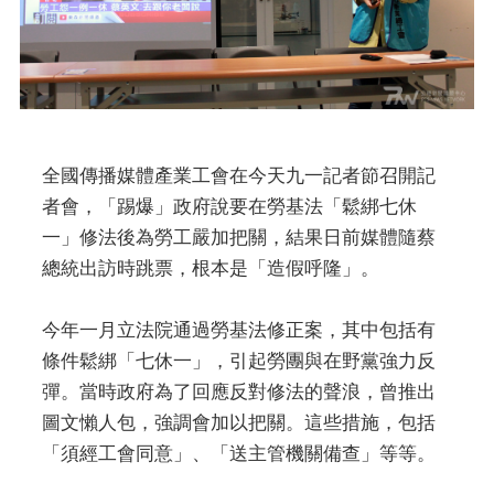
全國傳播媒體產業工會在今天九一記者節召開記
者會，「踢爆」政府說要在勞基法「鬆綁七休
一」修法後為勞工嚴加把關，結果日前媒體隨蔡
總統出訪時跳票，根本是「造假呼隆」。
今年一月立法院通過勞基法修正案，其中包括有
條件鬆綁「七休一」，引起勞團與在野黨強力反
彈。當時政府為了回應反對修法的聲浪，曾推出
圖文懶人包，強調會加以把關。這些措施，包括
「須經工會同意」、「送主管機關備查」等等。