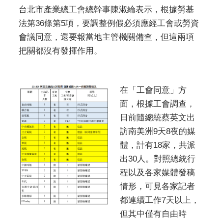
台北市產業總工會總幹事陳淑綸表示，根據勞基
法第36條第5項，要調整例假必須應經工會或勞資
會議同意，還要報當地主管機關備查，但這兩項
把關都沒有發揮作用。
在「工會同意」方
面，根據工會調查，
日前隨總統蔡英文出
訪南美洲9天8夜的媒
體，計有18家，共派
出30人。對照總統行
程以及各家媒體發稿
情形，可見各家記者
都連續工作7天以上，
但其中僅有自由時