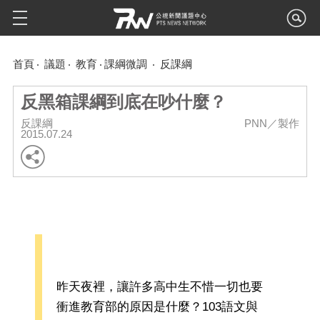
首頁
議題
教育
課綱微調
反課綱
反黑箱課綱到底在吵什麼？
反課綱
PNN／製作
2015.07.24
昨天夜裡，讓許多高中生不惜一切也要
衝進教育部的原因是什麼？103語文與