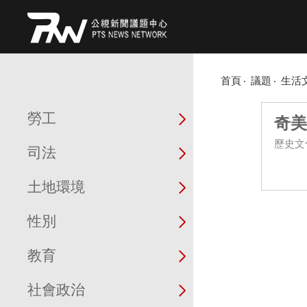
首頁
議題
生活
勞工
奇美
歷史文
司法
土地環境
性別
教育
社會政治