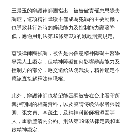
王景玉的辯護律師團指出，被告確實罹患思覺失
調症，這項精神障礙不僅成為犯罪的主要動機，
也導致其行為時的辨識能力及控制能力顯著降
低，應適用刑法第19條第2項的減輕刑責規定。
辯護律師團強調，被告是否罹患精神障礙由醫學
專業人士鑑定，但精神障礙如何影響辨識能力及
控制力的部分，應交還給法院裁決，精神鑑定不
應該直接解釋法律職權。
此外，辯護律師也希望能函調被告在台北看守所
羈押期間的相關資料，以及聲請傳喚法學者張麗
卿、張文貞、李茂生，及精神科醫師楊添圍等
人，重新釐清兩公約、刑法第19條法律定義和重
啟精神鑑定。