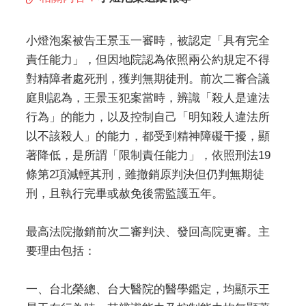
小燈泡案被告王景玉一審時，被認定「具有完全
責任能力」，但因地院認為依照兩公約規定不得
對精障者處死刑，獲判無期徒刑。前次二審合議
庭則認為，王景玉犯案當時，辨識「殺人是違法
行為」的能力，以及控制自己「明知殺人違法所
以不該殺人」的能力，都受到精神障礙干擾，顯
著降低，是所謂「限制責任能力」，依照刑法19
條第2項減輕其刑，雖撤銷原判決但仍判無期徒
刑，且執行完畢或赦免後需監護五年。
最高法院撤銷前次二審判決、發回高院更審。主
要理由包括：
一、台北榮總、台大醫院的醫學鑑定，均顯示王