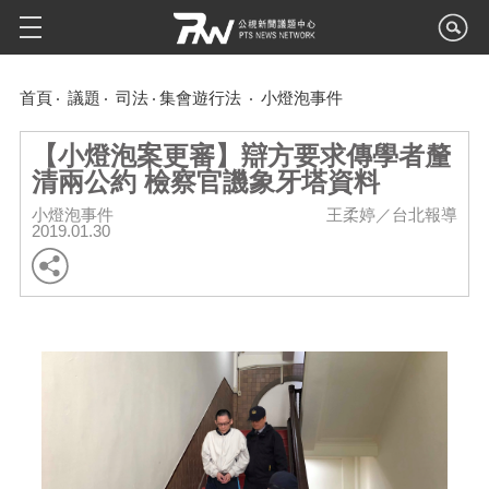
首頁
議題
司法
集會遊行法
小燈泡事件
【小燈泡案更審】辯方要求傳學者釐
清兩公約 檢察官譏象牙塔資料
小燈泡事件
王柔婷／台北報導
2019.01.30