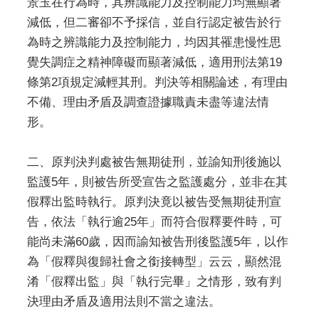
景玉在行為時，其辨識能力及控制能力均無顯著
減低，但二審卻不予採信，並自行認定被告於行
為時之辨識能力及控制能力，均因其罹患慢性思
覺失調症之精神障礙而顯著減低，適用刑法第19
條第2項規定減輕其刑。判決等相關論述，有理由
不備、理由矛盾及調查證據職責未盡等違法情
形。
二、原判決判處被告無期徒刑，並諭知刑後施以
監護5年，則被告所受宣告之監護處分，並非在其
假釋出監時執行。原判決竟以被告受無期徒刑宣
告，依法「執行逾25年」而符合假釋要件時，可
能尚未滿60歲，因而諭知被告刑後監護5年，以作
為「假釋與復歸社會之銜接轉型」云云，顯然混
淆「假釋出監」與「執行完畢」之情形，致有判
決理由矛盾及適用法則不當之違法。