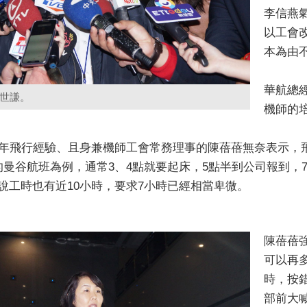
李信燕
以工會
本為由
華航總
世謙。
機師的
6年飛行經驗、且身兼機師工會常務理事的陳蓓蓓無奈表示，
的曼谷航班為例，通常3、4點就要起床，5點半到公司報到，
說工時也有近10小時，要求7小時已經相當卑微。
陳蓓蓓
可以再
時，按
部前大