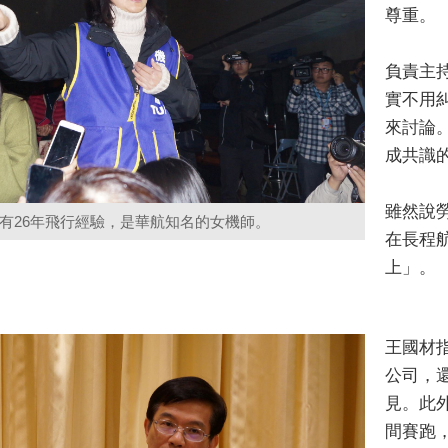
尊重。
負責主
實不用
來討論
成共識
雖然說
有26年飛行經驗，是華航知名的女機師。
在長程
上」。
王國材
公司，
見。此
間賽跑