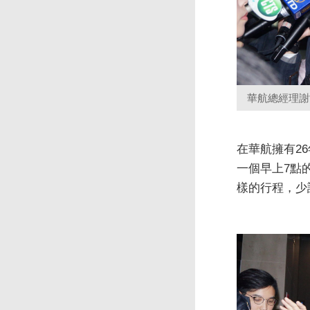
華航總經理謝
在華航擁有2
一個早上7點
樣的行程，少