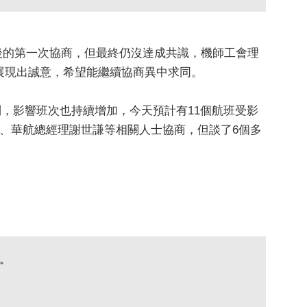
工後的第一次協商，但最終仍沒達成共識，機師工會理
展現出誠意，希望能繼續協商異中求同。
列，影響班次也持續增加，今天預計有11個航班受影
、華航總經理謝世謙等相關人士協商，但談了6個多
遣。