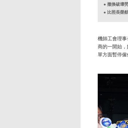
● 撤換破壞
● 比照長榮
機師工會理事
商的一開始，
單方面暫停僱