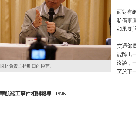
面對有
賠償事
如果要
交通部
能跨出
沒談，
國材負責主持昨日的協商。
至於下
華航罷工事件相關報導
PNN