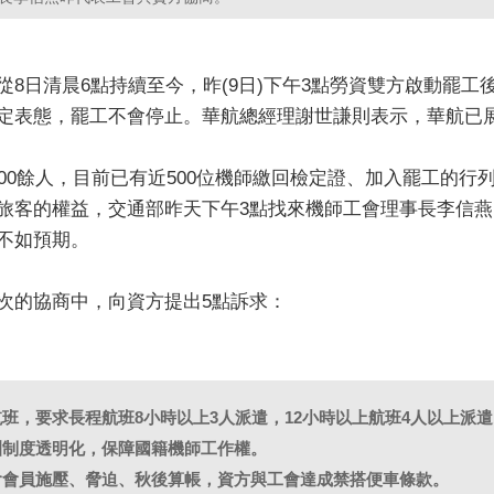
從8日清晨6點持續至今，昨(9日)下午3點勞資雙方啟動罷
定表態，罷工不會停止。華航總經理謝世謙則表示，華航已
300餘人，目前已有近500位機師繳回檢定證、加入罷工的行
旅客的權益，交通部昨天下午3點找來機師工會理事長李信燕
不如預期。
次的協商中，向資方提出5點訴求：
航班，要求長程航班8小時以上3人派遣，12小時以上航班4人以上派
訓制度透明化，保障國籍機師工作權。
工會會員施壓、脅迫、秋後算帳，資方與工會達成禁搭便車條款。