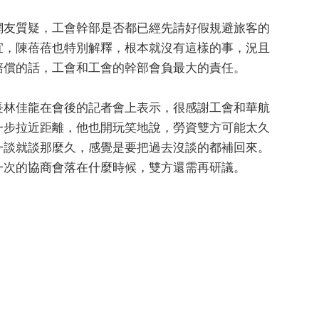
網友質疑，工會幹部是否都已經先請好假規避旅客的
宜，陳蓓蓓也特別解釋，根本就沒有這樣的事，況且
賠償的話，工會和工會的幹部會負最大的責任。
長林佳龍在會後的記者會上表示，很感謝工會和華航
一步拉近距離，他也開玩笑地說，勞資雙方可能太久
一談就談那麼久，感覺是要把過去沒談的都補回來。
一次的協商會落在什麼時候，雙方還需再研議。