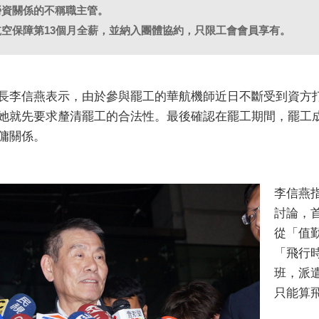
勞資關係的不稱職主管。
航空保障第13個月全薪，並納入團體協約，只限工會會員享有。
長李信燕表示，由於參與罷工的華航機師近日不斷受到資方
她就先要求釐清罷工的合法性。最後確認在罷工期間，罷工
傭關係。
李信燕
討論，
從「值
「飛行
班，派
只能算