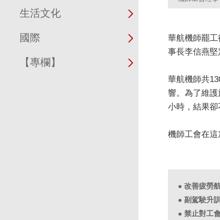
生活文化
國際
華航機師罷工
事長李信燕堅
【專欄】
華航機師共1
響。為了維護
小時，結果卻
機師工會在這
● 改善疲勞
● 副駕駛升
● 禁止對