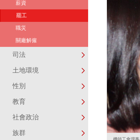
薪資
罷工
職災
關廠解僱
司法
土地環境
性別
教育
社會政治
族群
機師工會理事