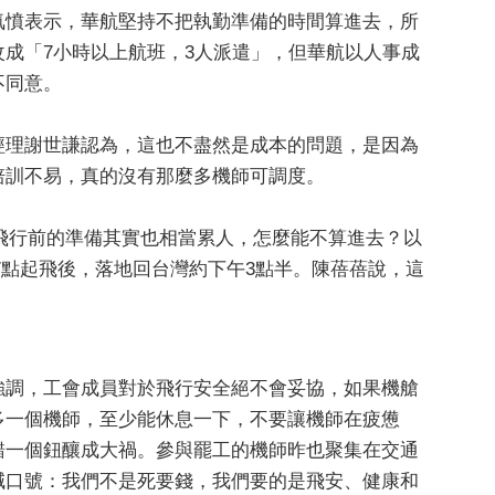
氣憤表示，華航堅持不把執勤準備的時間算進去，所
改成「7小時以上航班，3人派遣」，但華航以人事成
不同意。
經理謝世謙認為，這也不盡然是成本的問題，是因為
培訓不易，真的沒有那麼多機師可調度。
飛行前的準備其實也相當累人，怎麼能不算進去？以
7點起飛後，落地回台灣約下午3點半。陳蓓蓓說，這
強調，工會成員對於飛行安全絕不會妥協，如果機艙
多一個機師，至少能休息一下，不要讓機師在疲憊
錯一個鈕釀成大禍。參與罷工的機師昨也聚集在交通
喊口號：我們不是死要錢，我們要的是飛安、健康和