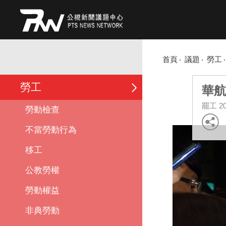
首頁
議題
勞工
勞工
華航
罷工
2
勞動檢查
不當勞動行為
移工
公教勞權
勞動權益
非典勞動