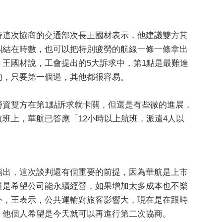
持這次協商的交通部次長王國材表示，他建議雙方其
糾結在時數，也可以把特別疲勞的航線一條一條拿出
。王國材說，工會提出的5大訴求中，第1點是最難達
的，只要第一個過，其他都很容易。
勞資雙方在第1點訴求就卡關，但還是有些微的進展，
航班上，華航已答應「12小時以上航班，派遣4人以
指出，這次談判還有個重要的前提，因為華航是上市
還是希望公司能永續經營，如果增加太多成本也不樂
外，王表示，公共運輸對旅客影響大，現在是在跟時
，他個人希望是今天就可以再進行第二次協商。