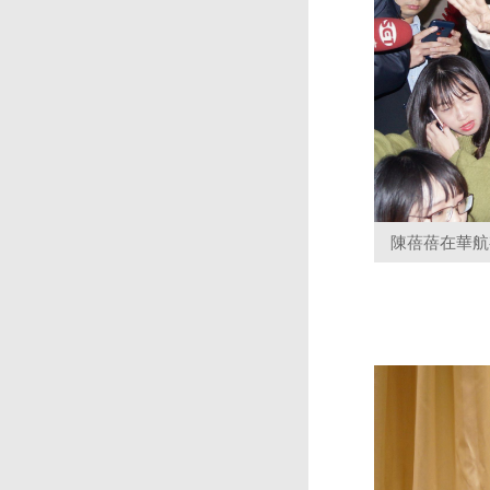
陳蓓蓓在華航