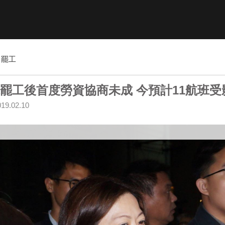
罷工
罷工後首度勞資協商未成 今預計11航班受
019.02.10