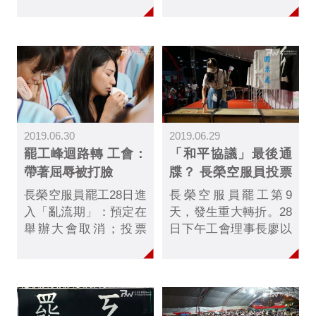
抗爭取得某種程度的勝
秋後算帳」條款，針對
利，桃園市空服員職業
27名被公司指涉「罷
工會秘書長鄭雅菱表
飛」組員的懲處，以及
示，留下來的2060份
5月8日取消調薪、年
「三寶」，形成一個有
終、福利的公告，雙方
信任的團結，避免信心
達成初步共識。但是針
崩盤的潰散，讓幹部能
對和平協議條款中的爭
夠堅持談判到最後，是
議，目前尚未展開協
2019.06.30
2019.06.29
很大的關鍵。
商，因此雙方未簽約，
罷工峰迴路轉 工會：
「和平協議」最後通
宣告再行協商。晚間罷
帶著屈辱被打臉
牒？ 長榮空服員投票
工空服員舉辦晚會，要
決定是否接受
求總統出面解決，長榮
長榮空服員罷工28日進
長榮空服員罷工第9
航空呼籲罷工空服員
入「亂流期」：預定在
天，發生重大轉折。28
「討證回家」，對於基
舉辦大會取消；投票
日下午工會理事長廖以
層罷工員工不處分。
「持續罷工」變表決
勤等五位幹部，帶著
「和平協議」；投票同
「委屈書」進入長榮航
意通過後，29日前往簽
空，向董事長林寶水表
約又告破局。變化急
達空服員心聲。長榮航
遽，轉折不斷 下，最
空提出一份「和平協