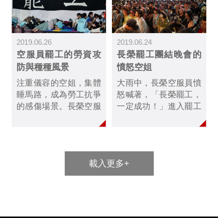
後協議破局。一名工會
議」希望幹部現場簽
幹部形容，「根本是帶
署，遭到拒絕。工會晚
著屈辱去被打臉！」
間舉行罷工會員投票，
2019.06.26
2019.06.24
決定是否接受公司協
空服員罷工的勞資攻
長榮罷工團結晚會的
議，或是繼續罷工。
防與種種風景
憤怒空姐
注重儀容的空姐，集體
大雨中，長榮空服員憤
睡馬路，成為勞工抗爭
怒喊著，「長榮罷工，
的感傷場景。長榮空服
一定成功！」進入罷工
員罷工進入第6天，空
第4天，在6月20日宣布
服員分成三班，全天候
罷工開始，至今交證罷
駐守罷工現場，入夜就
工的空服員已達2000多
席地而睡，展現堅強意
人，情形相當踴躍。23
載入更多+
志，爭取勞工權益。長
日舉行團結晚會，1000
榮航空透過內部壓力、
多位空服員大雨中聚
法律訴訟、輿論抨擊等
集，呼籲空服員大團
方式，展開強烈反制。
結，要求長榮航空出面
26日許多工會組織聯合
協商。