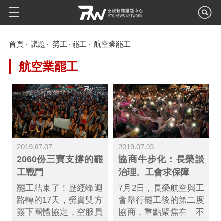
首頁
議題
勞工
罷工
航空業罷工
航空業罷工
2019.07.07
2019.07.03
2060份三寶支撐的罷
協商牛步化：長榮談
工戰鬥
治理、工會求保障
罷工結束了！歷經峰迴
7月2日，長榮航空與工
路轉的17天，勞資雙方
會舉行罷工後的第二度
簽下團體協定，空服員
協商，重點聚焦在「不