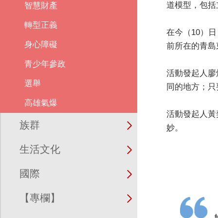
道模型，包括
智慧財產
轉型正義
在今（10）
身心障礙
前所在的青島
青少年參政
活動發起人廖
選舉
同的地方；只
高雄氣爆
活動發起人黃
族群
妙。
生活文化
國際
【專欄】