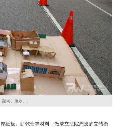
、認同、挫敗。」
，用厚紙板、餅乾盒等材料，做成立法院周邊的立體街