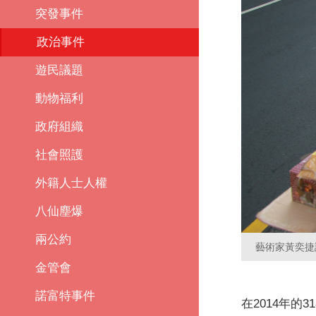
突發事件
政治事件
遊民議題
動物福利
政府組織
社會照護
外籍人士人權
八仙塵爆
兩公約
藝術家黃奕捷
金管會
諾富特事件
在2014年