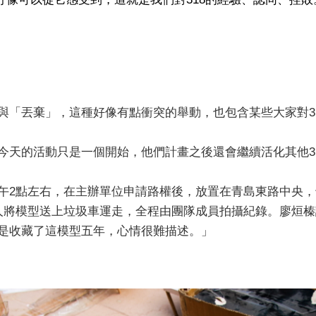
與「丟棄」，這種好像有點衝突的舉動，也包含某些大家對31
今天的活動只是一個開始，他們計畫之後還會繼續活化其他3
午2點左右，在主辦單位申請路權後，放置在青島東路中央
人將模型送上垃圾車運走，全程由團隊成員拍攝紀錄。廖烜
是收藏了這模型五年，心情很難描述。」