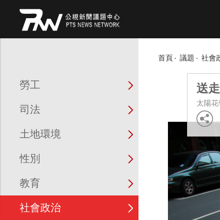
首頁
議題
社會
勞工
送走
太陽花
司法
土地環境
性別
教育
社會政治