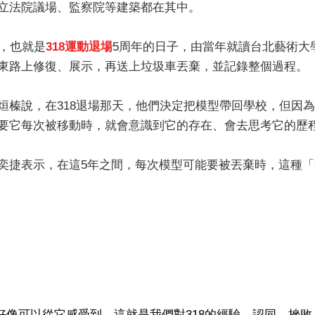
立法院議場、監察院等建築都在其中。
日，也就是
318運動退場
5周年的日子，由當年就讀台北藝術大
東路上修復、展示，再送上垃圾車丟棄，並記錄整個過程。
烜榛說，在318退場那天，他們決定把模型帶回學校，但因
要它每次被移動時，就會意識到它的存在、會去思考它的歷
奕捷表示，在這5年之間，每次模型可能要被丟棄時，這種
好像可以從它感受到，這就是我們對318的經驗、認同、挫敗