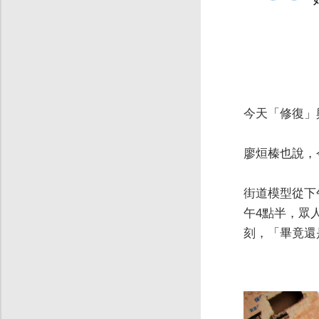
今天「修復」
廖烜榛也說，
街道模型從下
午4點半，眾
刻，「畢竟還