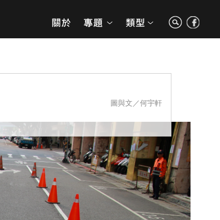
圖與文／何宇軒