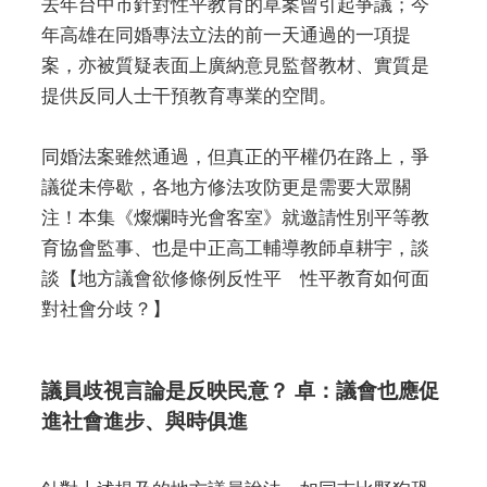
去年台中市針對性平教育的草案曾引起爭議；今
年高雄在同婚專法立法的前一天通過的一項提
案，亦被質疑表面上廣納意見監督教材、實質是
提供反同人士干預教育專業的空間。
同婚法案雖然通過，但真正的平權仍在路上，爭
議從未停歇，各地方修法攻防更是需要大眾關
注！本集《燦爛時光會客室》就邀請性別平等教
育協會監事、也是中正高工輔導教師卓耕宇，談
談【地方議會欲修條例反性平 性平教育如何面
對社會分歧？】
議員歧視言論是反映民意？ 卓：議會也應促
進社會進步、與時俱進