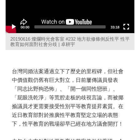
00:00
33:18
20190616 燦爛時光會客室 #232 地方欲修條例反性平 性平
教育如何面對社會分歧 | 卓耕宇
台灣同婚法案通過立下了歷史的里程碑，但社會
中價值觀仍舊有巨大對立，日前屢傳議員發表
「同志比野狗恐怖」、「開一個同性戀班」、
「屁眼洗乾淨」等荒腔走板的歧視言論，而被揶
揄議員才更需要接受性別平等教育提昇素質。在
近日教育部對於推廣性平教育堅定立場的表態
下，性平教育的戰場卻早已經在地方議會開打！