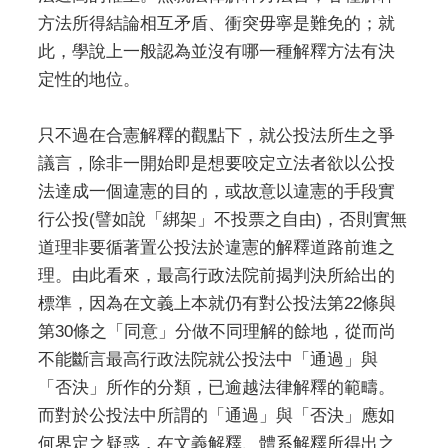
方法所得結論相互矛盾、衝突毋寧是難免的；就
此，學說上一般認為並沒有哪一種解釋方法有決
定性的地位。
只不過在合憲解釋的觀點下，就公投法所生之爭
議言，除非一開始即是想要咬定立法者欲以公投
法達成一個違憲的目的，或故意以違憲的手段實
行公投(譬如說「綁架」不投票之自由)，否則實無
道理非要循著置公投法於違憲的解釋道路前進之
理。由此看來，最高行政法院前揭判決所給出的
標準，因為在文義上本就仍有對公投法第22條與
第30條之「同意」分做不同理解的餘地，從而尚
不能斷言最高行政法院就公投法中「通過」與
「否決」所作的分類，已逾越法律解釋的範疇。
而對於公投法中所謂的「通過」與「否決」應如
何界定之疑惑，在文義解釋、體系解釋所得出之