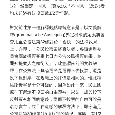
1/2，然圈定「同意」(贊成)或「不同意」(反對)者
均未超過有效投票數1/2等情形。
對於前述第一種解釋觀點應留意者是，以文義解
釋(grammatische Auslegung)界定出來的定義將會
套用至公投法第32條對於「否決」的法律效果
上，亦即，「公民投票案經否決者，各該選舉委
員會應於投票完畢七日內公告公民投票結果，並
通知提案人之領銜人」；此意謂依前開文義解
釋，在公投法上無論選民是選擇不去投票，還是
投下反對票，在規範上的評價是相同的。惟此種
結論毋寧是十分可疑的，因為如此一來，民主國
原則下所謂不投票的自由即被「綁架」成與投下
反對票有相同的意義，從而不投票的自由可說是
名存實亡；並且在這樣的解釋方法下，即令滿足
公投法第30條第1項所規定的情況，亦即，有1/2