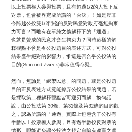
以上投票權人參與投票，且有超過1/2的人投下反
對票，也會被界定成所謂的「否決」！如是豈非
令跨越公投雙1/2門檻的反對民意對政府毫無拘束
力可言？而唯有在單純文義解釋下的「通過」，
也就是贊成的民意才會生拘束力？同時這樣的解
釋觀點不啻是令公投題目的表述方式，可對公投
結果產生絕對的影響力，惟這是否合乎公投法的
目的(Sinn und Zweck)非常值得存疑。
然而，無論是「綁架民意」的問題，或是公投題
目的正反表述方式竟能操弄公投結果的問題，若
是採取第二種解釋觀點皆可迎刃而解，換句話
說，由公投法第 30條、第31條及第32條的目的觀
之，認為所謂的「通過」實際上也包含了公投有
半數以上投票權人參與，且有過半數投反對票的
情形，即能避免讓公投法之規定自陷有違憲之虞