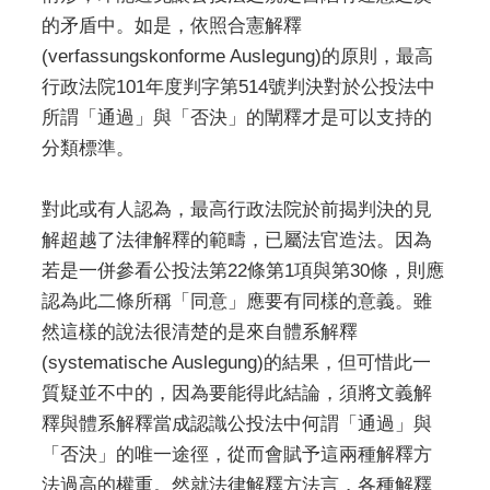
的矛盾中。如是，依照合憲解釋
(verfassungskonforme Auslegung)的原則，最高
行政法院101年度判字第514號判決對於公投法中
所謂「通過」與「否決」的闡釋才是可以支持的
分類標準。
對此或有人認為，最高行政法院於前揭判決的見
解超越了法律解釋的範疇，已屬法官造法。因為
若是一併參看公投法第22條第1項與第30條，則應
認為此二條所稱「同意」應要有同樣的意義。雖
然這樣的說法很清楚的是來自體系解釋
(systematische Auslegung)的結果，但可惜此一
質疑並不中的，因為要能得此結論，須將文義解
釋與體系解釋當成認識公投法中何謂「通過」與
「否決」的唯一途徑，從而會賦予這兩種解釋方
法過高的權重。然就法律解釋方法言，各種解釋