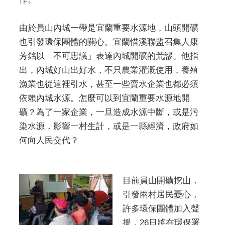
由於員山內城一帶是宜蘭重要水源地，山頭開礦
也引發環保團體的關心。宜蘭惜溪聯盟召集人康
芳銘以「不可思議」表達內城開礦的荒謬。他指
出，內城好山出好水，不只農業灌溉使用，養殖
漁業也從這裡引水，甚至一些賣水企業也都必須
依賴內城水源。怎麼可以到宜蘭重要水源地開
礦？為了一家企業，一旦造成水源中斷，或是污
染水源，影響一村生計，或是一縣經濟，政府如
何向人民交代？
目前員山開礦挖山，
引發兩村居民憂心，
許多環保團體加入聲
援，26日將在環保署