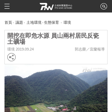
首頁
議題
土地環境
生態保育
環境
開挖在即危水源 員山兩村居民反瓷
土礦場
環境
2019.09.24
郭志榮／宜蘭報導