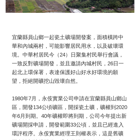
宜蘭縣員山鄉一起瓷土礦場開發案，面積橫跨中
華和內城兩村，可能影響居民用水，以及破壞環
境。中華村居民今（24）日聚集村民舉行會議，
一致反對礦場開發，並且邀請內城村民，26日一
起北上環保署，表達保護好山好水好環境的願
望，拒絕開礦挖山毀壞自然。
1980年7月，永侒實業公司申請在宜蘭縣員山鄉山
區，開發134公頃礦區，開採瓷土礦，礦權到2020
年6月到期。40年礦權即將到期，公司今年提出新
礦場開採申請，開發範圍33公頃，並且已經進入
環評程序。永侒實業經理王則權表示，這是舊礦