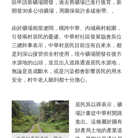
區申請新礦場開發，過去舊礦場已進行復育，新
開發30多公頃礦場，周圍保留許多緩衝帶。。
由於礦場相當遼闊，橫跨中華、內城兩村範圍，
引發兩村居民的憂慮。中華村社區發展協會吳位
三總幹事表示，中華村居民目前沒有自來水，都
是到深山接管供全村使用，現今礦場開發在後方
水源地的山頭，並且出入道路通過居民水源地，
無論是造成斷水，或是污染都會影響居民的用水
安全，村中老人聽到都十分擔心。
居民吳以舜表示，礦
場計畫從中華村開路
進出。這條屬於國有
財產局土地的產業道