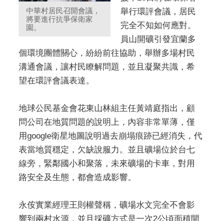
中華村居民召開會議，
舉行環評會議，居民
將要進行抗爭保衛家
完全不知如何應對。
園。
員山開礦引發宜蘭多
個環境團體關心，紛紛前往協助，舉辦多場村民
溝通會議，讓村民瞭解問題，並且凝聚共識，希
望在環評會議表達。
地球公民基金會花東山林組主任黃靖庭指出，顧
問公司在地質問題的說明上，內容非常單薄，僅
用google衛星地圖說明過去崩塌痕跡已經消失，代
表當地質穩定，欠缺說服力。並且礦場位於台七
線旁，緊鄰國小和聚落，未來礦場的卡車，對用
路安全及生態，都會造成影響。
永侒實業經理王則權聲稱，礦場水文完全不會影
響到兩村水源，並且採礦方式是一次2公頃面積開