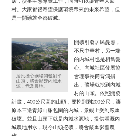
居，從事生態導覽工作，同時可以讓青年人回
村。大家都很寄望保護環境帶來的未來希望，但
是一開礦就全都破滅。
開礦引發居民憂慮，
不只中華村，另一端
的內城村也是相當憂
心。內城社區發展協
居民擔心礦場開發剷平
會理事長簡育鴻指
山頭，將會影響內城水
出，礦場就挖到內城
源，危及農地。
村的山頭。依照開發
計畫，400公尺高的山頭，要挖到剩200公尺，讓
原本三邊青綠山脈包圍的內城，景觀上受到嚴重
破壞。並且山頭下就是內城水源地，提供灌溉內
城農地用水，現今山頭挖礦，將會嚴重影響農
作。