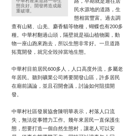
中華村產業道路一帶生
路，早期就是通往居
態良好。開發將造成嚴
民水源地的道路，生
重破壞。
態相當豐富。過去調
查有山豬、山羌、麝香貓等物種，蝴蝶也有200多
種。中華村翻過山頭，隔壁就是福山植物園，動
物一座山跑來跑去，所以生態非常好。一旦道路
拓寬開發，就完全毀掉當地生態。
中華村目前居民600多人，人口高度外流，多屬老
年居民。聽到礦業公司將要開發山區，許多居民
在廟前議論，並且召開會議，討論如何阻擋開
發。
中華村社區發展協會陳明華表示，村落人口流
失，無法從事體力工作。幾年來居民一直保護生
態，想要打造一個自然生態村，讓老人可以安