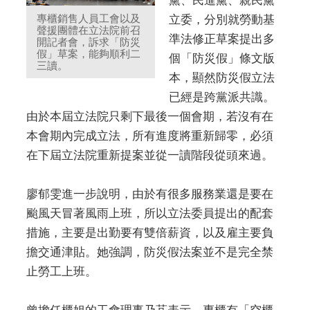
黨、民進黨、親民黨
專櫃銷售人員工會以及
立委，分別就勞動基
聲援團體在立法院前召
準法修正草案提出多
開記者會，訴求「防災
假」草案，能夠順利二
個「防災假」條文版
三讀。
本，顯然防災假立法
已經是跨黨派共識。
由於本屆立法院只剩下最後一個會期，若沒有在
本會期內完成立法，所有進度將重新歸零，必須
在下屆立法院重新提案並從一讀階段從頭來過。
廖郁雯進一步說明，由於有很多服務業還是要在
颱風天冒著風雨上班，所以立法委員提出的配套
措施，主要是出勤要有雙倍薪資，以及雇主要負
擔交通津貼。她強調，防災假法案並不是完全禁
止勞工上班。