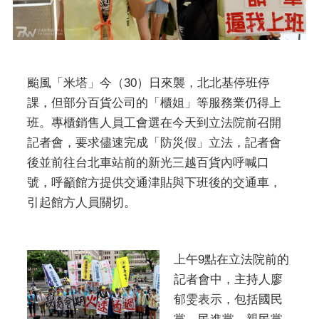
颱風「米塔」今（30）日來襲，北北基停班停
課，但部分百貨公司的「櫃姐」等服務業仍得上
班。專櫃銷售人員工會選在今天到立法院前召開
記者會，要求儘速完成「防災假」立法，記者會
後並前往台北車站前的新光三越百貨內呼喊口
號，呼籲館方提供交通津貼與下班後的交通車，
引起館方人員關切。
上午9點在立法院前的
記者會中，主持人廖
郁雯表示，包括國民