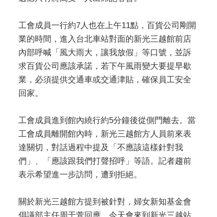
工會成員一行約7人也在上午11點，百貨公司剛開
業的時間，進入台北車站對面的新光三越館前店
內部呼喊「風大雨大，讓我放假」等口號，並訴
求百貨公司應該承諾，若下午風雨變大要提早歇
業，必須提供交通車或交通津貼，確保員工安全
回家。
工會成員進到館內繞行約5分鐘後從側門離去。當
工會成員離開館內時，新光三越館方人員前來表
達關切，對話過程中提及「不應該這樣針對我
們」、「應該跟我們打聲招呼」等語。記者趨前
表示希望進一步訪問，遭到拒絕。
關於新光三越館方提到被針對，婦女新知基金會
倡議部主任周于萱回應，今天會來到新光三越站