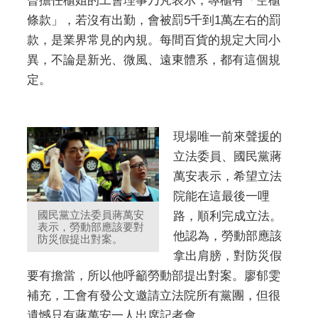
曾擔任櫃姐的工會理事乃芃表示，專櫃有「空櫃
條款」，若沒有出勤，會被罰5千到1萬左右的罰
款，是業界常見的內規。每間百貨的規定大同小
異，不論是新光、微風、遠東體系，都有這個規
定。
現場唯一前來聲援的
立法委員、國民黨蔣
萬安表示，希望立法
院能在這最後一哩
國民黨立法委員蔣萬安
路，順利完成立法。
表示，勞動部應該要對
他認為，勞動部應該
防災假提出對案。
拿出肩膀，對防災假
要有擔當，所以他呼籲勞動部提出對案。廖郁雯
補充，工會有發公文邀請立法院所有黨團，但很
遺憾只有蔣萬安一人出席記者會。