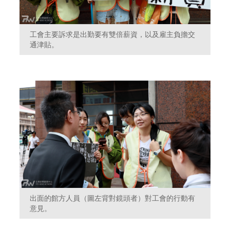
工會主要訴求是出勤要有雙倍薪資，以及雇主負擔交
通津貼。
出面的館方人員（圖左背對鏡頭者）對工會的行動有
意見。