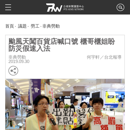
首頁
議題
勞工
非典勞動
颱風天闖百貨店喊口號 櫃哥櫃姐盼
防災假速入法
非典勞動
何宇軒／台北報導
2019.09.30