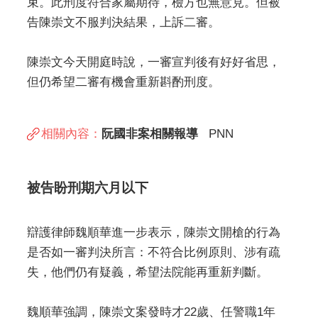
束。此刑度符合家屬期待，檢方也無意見。但被
告陳崇文不服判決結果，上訴二審。
陳崇文今天開庭時說，一審宣判後有好好省思，
但仍希望二審有機會重新斟酌刑度。
相關內容：
阮國非案相關報導
PNN
被告盼刑期六月以下
辯護律師魏順華進一步表示，陳崇文開槍的行為
是否如一審判決所言：不符合比例原則、涉有疏
失，他們仍有疑義，希望法院能再重新判斷。
魏順華強調，陳崇文案發時才22歲、任警職1年