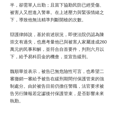
半，卻需單人出勤；且當下協勤民防已經受傷、
被害人又想進入警車。在上述壓力與緊張情緒之
下，導致他無法精準判斷開槍的次數。
辯護律師說，基於前述狀況，即便法院仍認為陳
崇文有過失，也應考量他已與被害人家屬達成260
萬元的民事和解，並符合自首要件，判刑六月以
下，給予易科罰金的機會，並宣告緩刑。
魏順華並表示，被告已無危險性可言，也希望二
審撤銷一審給予被告在緩刑期間付保護管束的強
制處分。由於被告目前仍擔任警職，法官要求被
告另行陳報若定讞後付保護管束，是否影響未來
執勤。