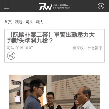
首頁
議題
司法
司法
【阮國非案二審】單警出勤壓力大
判斷失準開九槍？
司法
2019.10.07
吳東牧／台北報導