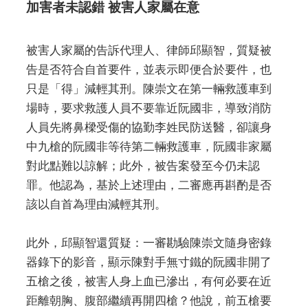
加害者未認錯 被害人家屬在意
被害人家屬的告訴代理人、律師邱顯智，質疑被
告是否符合自首要件，並表示即便合於要件，也
只是「得」減輕其刑。陳崇文在第一輛救護車到
場時，要求救護人員不要靠近阮國非，導致消防
人員先將鼻樑受傷的協勤李姓民防送醫，卻讓身
中九槍的阮國非等待第二輛救護車，阮國非家屬
對此點難以諒解；此外，被告案發至今仍未認
罪。他認為，基於上述理由，二審應再斟酌是否
該以自首為理由減輕其刑。
此外，邱顯智還質疑：一審勘驗陳崇文隨身密錄
器錄下的影音，顯示陳對手無寸鐵的阮國非開了
五槍之後，被害人身上血已滲出，有何必要在近
距離朝胸、腹部繼續再開四槍？他說，前五槍要