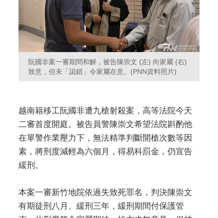
阮國非案一審期間和解，被告陳崇文 (左) 向家屬 (右)
致意，但未「認錯」令家屬在意。(PNN資料照片)
越南籍移工阮國非遭九槍射殺案，高等法院今天
二審首度開庭。被告員警陳崇文希望法院斟酌他
在單警作業壓力下，無法精準判斷開槍次數等因
素，將刑度減輕為六個月，得易科罰金，仍宣告
緩刑。
本案一審新竹地院依過失致死罪名，判決陳崇文
有期徒刑八月、緩刑三年，緩刑期間付保護管