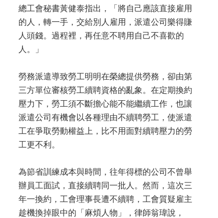
總工會秘書黃健泰指出，「將自己應該直接雇用
的人，轉一手，交給別人雇用，派遣公司樂得賺
人頭錢。過程裡，再任意不聘用自己不喜歡的
人。」
勞務派遣導致勞工明明在榮總提供勞務，卻由第
三方單位審核勞工續聘資格的亂象。在定期換約
壓力下，勞工須不斷擔心能不能繼續工作，也讓
派遣公司有機會以各種理由不續聘勞工，使派遣
工在爭取勞動權益上，比不用面對續聘壓力的勞
工更不利。
為節省訓練成本與時間，往年得標的公司不曾舉
辦員工面試，直接續聘同一批人。然而，這次三
年一換約，工會理事長遭不續聘，工會質疑雇主
趁機換掉眼中的「麻煩人物」，律師翁瑋說，