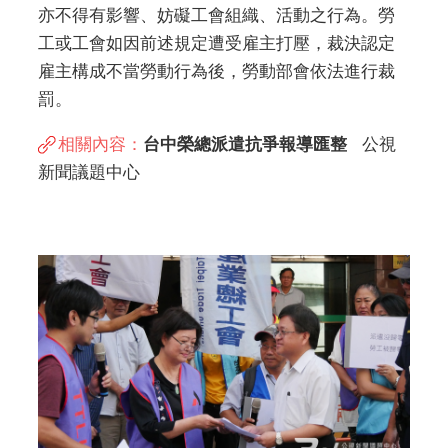
亦不得有影響、妨礙工會組織、活動之行為。勞
工或工會如因前述規定遭受雇主打壓，裁決認定
雇主構成不當勞動行為後，勞動部會依法進行裁
罰。
相關內容：
台中榮總派遣抗爭報導匯整
公視
新聞議題中心