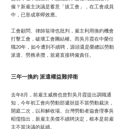
僱？新雇主決議是蓄意「拔工會」，在工會成員
中，已形成寒蟬效應。
工會顧問、律師翁瑋也批判，雇主利用換約機會
打擊工會，破壞工會團結權。而吳月霞在中榮任
職20年，如今遭到不續聘，源頭還是榮總以勞動
派遣、勞務承攬，規避直接聘僱責任。
三年一換約 派遣權益難捍衛
去年8月，前雇主威務也曾對吳月霞提出調職通
知，今年初工會向勞動部遞狀提不當勞動裁決，
開庭二次，以和解收場。台灣勞動者協會理事吳
昭儒指出，新雇主美傑不續聘決定，根本是前雇
主不當決議的延續。