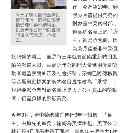
作，今為第19年。雖
今天多勞工團體至勞動
然吳月霞提供勞務的
部前陳情，籲勞動部審
對象是中榮內科部，
慎受理中榮不續聘案、
以及希望公部門以直接
但契約名義上的「雇
聘僱取代派遣、承攬
工。
主」卻是承包商。因
為吳月霞並非中榮直
接聘僱的員工，而是每三年就要面臨重新聘用風
險的派遣人員。由於近年公部門大量進用派遣勞
動者遭監察院糾正及社會抨擊，榮總已將傳務員
等基層勞動標案的契約名目直接改為「承攬」，
規避要派企業對於名義上是人力公司員工的勞動
者，仍需負擔的照顧義務。
今年8月，台中榮總醫院進行3年一招標。「雇
主」由原先的威務，輪轉為美傑承包。美傑公司
執行長8月底舉辦員工面試，為多年來雇主共6次