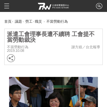
首頁
議題
勞工
職災
不當勞動行為
派遣工會理事長遭不續聘 工會提不
當勞動裁決
不當勞動行為
謝方娪／台北報導
2019.10.08