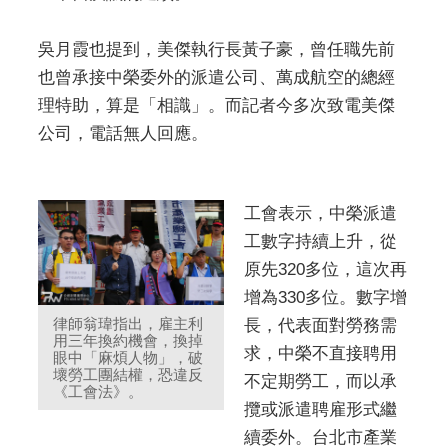
吳月霞也提到，美傑執行長黃子豪，曾任職先前
也曾承接中榮委外的派遣公司、萬成航空的總經
理特助，算是「相識」。而記者今多次致電美傑
公司，電話無人回應。
工會表示，中榮派遣
工數字持續上升，從
原先320多位，這次再
增為330多位。數字增
律師翁瑋指出，雇主利
長，代表面對勞務需
用三年換約機會，換掉
求，中榮不直接聘用
眼中「麻煩人物」，破
壞勞工團結權，恐違反
不定期勞工，而以承
《工會法》。
攬或派遣聘雇形式繼
續委外。台北市產業