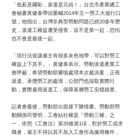
「低薪是國恥，派遣是元凶！」台北市產業總工
會秘書黃健泰帶頭重喊2014年五一勞工大遊行口
號，他指出，台灣非典型勞動問題已經20多年歷
史，派遣工權益遭受侵害，這不是第一起，恐怕
也不會是最後一起。
「現行法規讓雇主有很多灰色地帶，可以對勞工
權益上下其手。」黃健泰表示。勞動派遣產業工
會呼籲，希望勞動部審慎處理本次裁決案，正視
派遣、承攬勞工的處境，公部門也採取實際行
動，實際雇用派遣工，保障基層勞工安穩就業。
記者會最後，勞動部出面接下陳情書。勞動部勞
動關係司聲明，工會結社權是「勞動三權」之
一，依照《工會法》第35條第1項，對於勞工或求
職者，雇主不得以其不加入工會作為僱用條件，