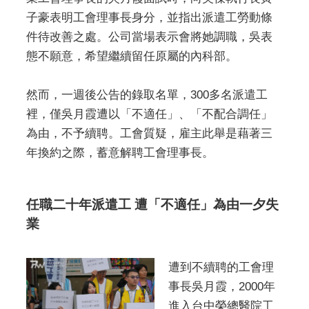
子豪表明工會理事長身分，並指出派遣工勞動條
件待改善之處。公司當場表示會將她調職，吳表
態不願意，希望繼續留任原屬的內科部。
然而，一週後公告的錄取名單，300多名派遣工
裡，僅吳月霞遭以「不適任」、「不配合調任」
為由，不予續聘。工會質疑，雇主此舉是藉著三
年換約之際，蓄意解聘工會理事長。
任職二十年派遣工 遭「不適任」為由一夕失
業
遭到不續聘的工會理
事長吳月霞，2000年
進入台中榮總醫院工