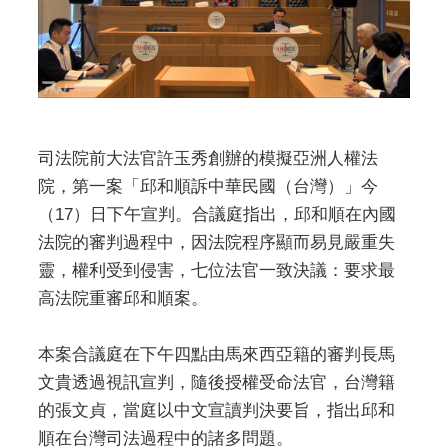
司法院前大法官許玉秀創辦的模擬亞洲人權法
院，第一案「邱和順訴中華民國（台灣）」今
（17）日下午宣判。合議庭指出，邱和順在內國
法院的審判過程中，因法院程序顯而易見嚴重失
靈，權利受到侵害，七位法官一致決議：要求最
高法院重審邱和順案。
本案合議庭在下午四點由馬來西亞籍的審判長馬
文貴透過視訊宣判，隨後授權受命法官，台灣籍
的張文貞，當庭以中文宣讀判決要旨，指出邱和
順在台灣司法過程中的諸多問題。