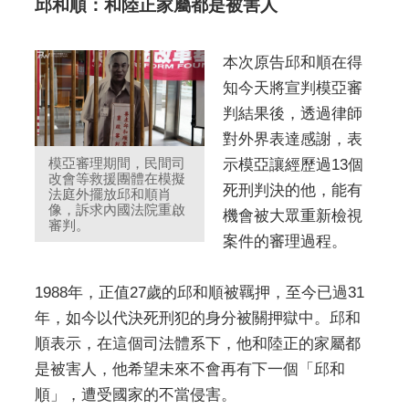
邱和順：和陸正家屬都是被害人
本次原告邱和順在得
知今天將宣判模亞審
判結果後，透過律師
對外界表達感謝，表
模亞審理期間，民間司
示模亞讓經歷過13個
改會等救援團體在模擬
死刑判決的他，能有
法庭外擺放邱和順肖
像，訴求內國法院重啟
機會被大眾重新檢視
審判。
案件的審理過程。
1988年，正值27歲的邱和順被羈押，至今已過31
年，如今以代決死刑犯的身分被關押獄中。邱和
順表示，在這個司法體系下，他和陸正的家屬都
是被害人，他希望未來不會再有下一個「邱和
順」，遭受國家的不當侵害。