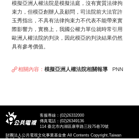
模擬亞洲人權法院是模擬法庭，沒有實質法律拘
束力，但模亞創辦人及顧問，司法院前大法官許
玉秀指出，不具有法律拘束力不代表不能帶來實
際影響力，實務上，我國公權力單位就時常引用
歐洲人權法院的判決，因此模亞的判決結果仍然
具有參考價值。
相關內容：
模擬亞洲人權法院相關報導
PNN
客服專線：(02)26332000
傳真電話：(02)26349136
114 臺北市內湖區康寧路三段75巷70號
財團法人公共電視文化事業基金會 All Contents Copyright,Taiwan