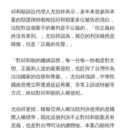
邱和順訴訟代理人尤伯祥表示，多年來曾參與本
案的辯護律師都相信邱和順案多位被告的清白，
法院對這個案子的審判是不公義的，「但正義始
終沒有來到。」尤伯祥認為，模亞的判決雖然是
模擬，但是「正義的先聲」。
「對邱和順的繼續囚禁，每一分每一秒都是對文
明、正義和人道的嚴重侵犯，也貶抑了台灣作為
法治國家的信譽和尊嚴。」尤伯祥強調，中華民
國政府應立即透過提起再審、非常上訴或特赦等
方式，終結對邱和順的人權侵犯。
尤伯祥更指，模擬亞洲人權法院判決使用的是國
際人權標準，因此這個判決不止對邱和順案具有
意義，也是對台灣司法的總體檢。本案凸顯程序