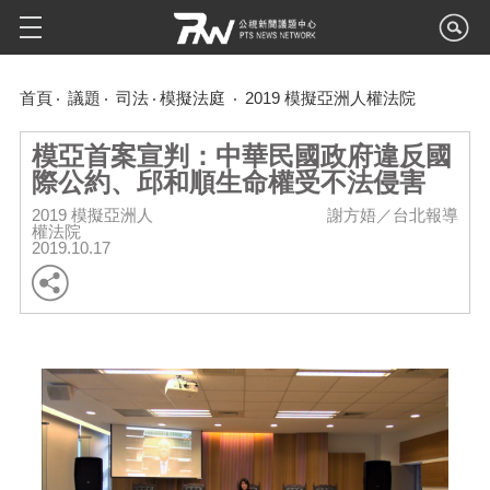
首頁
議題
司法
模擬法庭
2019 模擬亞洲人權法院
模亞首案宣判：中華民國政府違反國
際公約、邱和順生命權受不法侵害
2019 模擬亞洲人
謝方娪／台北報導
權法院
2019.10.17