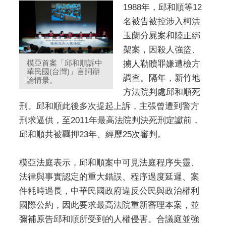
1988年，邱和順等12
名被告被控涉入柯洪
玉蘭分屍案和陸正綁
架案，因殺人強盜、
模亞首案「邱和順訴中
擄人勒贖罪嫌遭檢方
華民國(台灣)」言詞辯
調查。隔年，新竹地
論情景。
方法院判處邱和順死
刑。邱和順此後多次提起上訴，主張曾遭到警方
刑求逼供，至2011年最高法院判決死刑定讞前，
邱和順共被羈押23年、經歷25次審判。
模亞法庭表示，邱和順案中可見法庭程序失靈、
法律與事實認定的重大錯誤、程序過度延遲、案
件耗時過長，中華民國政府違反公民與政治權利
國際公約，因此要求最高法院重新審理本案，並
彌補原告邱和順所受到的人權侵害。合議庭並強