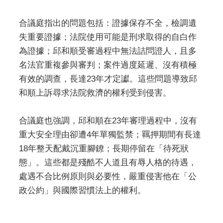
合議庭指出的問題包括：證據保存不全，檢調遺
失重要證據；法院使用可能是刑求取得的自白作
為證據；邱和順受審過程中無法詰問證人，且多
名法官重複參與審判；案件過度延遲、沒有積極
有效的調查，長達23年才定讞。這些問題導致邱
和順上訴尋求法院救濟的權利受到侵害。
合議庭也強調，邱和順在23年審理過程中，沒有
重大安全理由卻遭4年單獨監禁；羈押期間有長達
18年整天配戴沉重腳鐐；長期停留在「待死狀
態」。這些都是殘酷不人道且有辱人格的待遇，
處遇不合比例原則與必要性，嚴重侵害他在「公
政公約」與國際習慣法上的權利。