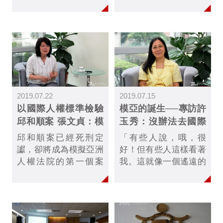
中華民國（台灣）」宣
人權法院或國際人權法
判，合議庭指出，邱和
院的審查，能夠讓每一
順在內國法院的審判過
個國家更完整思考人權
程中，因法院程序顯而
保障的議題與政策，進
易見嚴重失靈，權利受
而提升每一個國家對人
到侵害，七位法官一致
權的保障.....
決議：要求最高法院重
審邱和順案。
2019.07.22
2019.07.15
以國際人權標準檢驗
模亞的誕生──專訪許
邱和順案 張文貞：模
玉秀：沒辦法去國際
亞不是第四審
就自己創造國際
邱和順案已經死刑定
「有些人說，哦，很
讞，卻將成為模擬亞洲
好！但有些人這樣看著
人權法院的第一個案
我。這就像一個遙遠的
件。模亞是第四審嗎？
夢。做這個幹嘛？和台
它處理邱和順案的哪個
灣有什麼關係？不！它
部分？又將帶來甚麼影
和台灣大有關係......」
響？模亞第一案受命法
官張文貞接受公視新聞