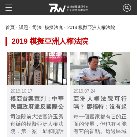
首頁
議題
司法
模擬法庭
2019 模擬亞洲人權法院
2019 模擬亞洲人權法院
2019.10.17
2019.07.24
模亞首案宣判：中華
亞洲人權法院可行
民國政府違反國際公
嗎？ 廖福特：沒有起
約、邱和順生命權受
點就沒有後續發展
司法院前大法官許玉秀
每一個國家都有它的正
不法侵害
創辦的模擬亞洲人權法
面的發展，但也有可能
院，第一案「邱和順訴
有它的盲點。透過區域