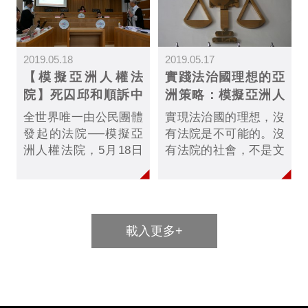
議題中心PNN與「法律
白話文運動」訪問，解
答疑惑。
2019.05.18
2019.05.17
【模擬亞洲人權法
實踐法治國理想的亞
院】死囚邱和順訴中
洲策略：模擬亞洲人
華民國案 假戲？真
權法院
全世界唯一由公民團體
實現法治國的理想，沒
做！
發起的法院──模擬亞
有法院是不可能的。沒
洲人權法院，5月18日
有法院的社會，不是文
在台大法學院召開準備
明的社會，亞洲社會要
庭，審理於台灣「開
擺脫落後的形象，最直
張」第一案。原告是纏
接的方法就是建立一個
訟23年、已由台灣法院
法院，特別是人權法
載入更多+
判決死刑定讞、目前身
院......
繫死牢的邱和順......