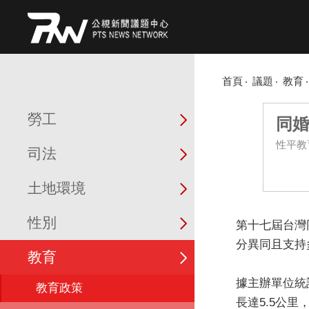
首頁
議題
教育
勞工
同婚
性平教
司法
土地環境
性別
教育
教育政策