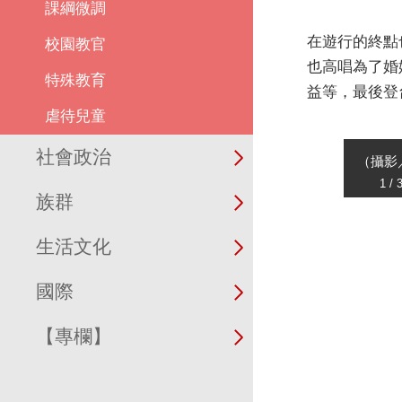
課綱微調
校園教官
特殊教育
虐待兒童
社會政治
族群
生活文化
國際
【專欄】