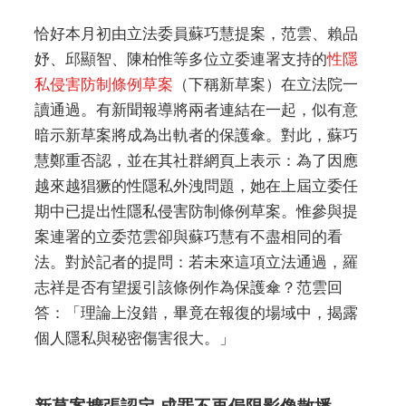
恰好本月初由立法委員蘇巧慧提案，范雲、賴品
妤、邱顯智、陳柏惟等多位立委連署支持的
性隱
私侵害防制條例草案
（下稱新草案）在立法院一
讀通過。有新聞報導將兩者連結在一起，似有意
暗示新草案將成為出軌者的保護傘。對此，蘇巧
慧鄭重否認，並在其社群網頁上表示：為了因應
越來越猖獗的性隱私外洩問題，她在上屆立委任
期中已提出性隱私侵害防制條例草案。惟參與提
案連署的立委范雲卻與蘇巧慧有不盡相同的看
法。對於記者的提問：若未來這項立法通過，羅
志祥是否有望援引該條例作為保護傘？范雲回
答：「理論上沒錯，畢竟在報復的場域中，揭露
個人隱私與秘密傷害很大。」