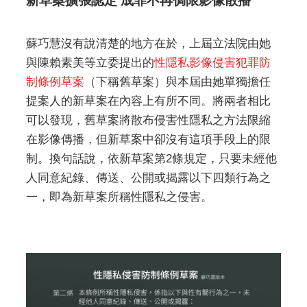
新草案擴張認定 成罪不再侷限影像散播
蘇巧慧沒有說清楚的地方在於，上屆立法院由她
與陳賴素美等立委提出的
性隱私影像侵害犯罪防
制條例草案
（下稱舊草案）與本屆由她單獨擔任
提案人的新草案在內容上有所不同。將兩者相比
可以發現，舊草案將散布侵害性隱私之方法限縮
在影像傳播，但新草案中卻沒有這項手段上的限
制。換句話說，依新草案第2條規定，只要未經他
人同意紀錄、傳送、公開或揭露以下四類行為之
一，即為新草案所稱性隱私之侵害。