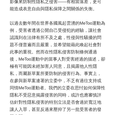
影像來防制性隱私之侵害——有相當落差，更可
能造成表意自由與隱私保障之間關係的失衡。
以過去數年間在世界各國風起雲湧的MeToo運動為
例，受害者透過公開自己受侵犯的經驗，讓社會
認識到在法律有所不及之處，性侵與性騷擾的問
題不僅普遍而且嚴重，並希望能藉此喚起社會對
此事的重視。然而在性隱私侵害防制條例通過
後，MeToo運動中的當事人對受害經過的描述，卻
極有可能因未經加害人同意，且揭露他人性隱
私，而屬新草案所要防制的侵害行為。事實上，
在參與新草案連署的立委中，不乏有過往支持或
同情MeToo運動者。我們的立委在思忖如何保障性
隱私不受惡意揭露侵害的同時，或許也應審慎評
估針對性隱私侵害的特別立法是否會過於寬泛地
讓人入罪，甚至反過來壓抑了另一批受害者的發