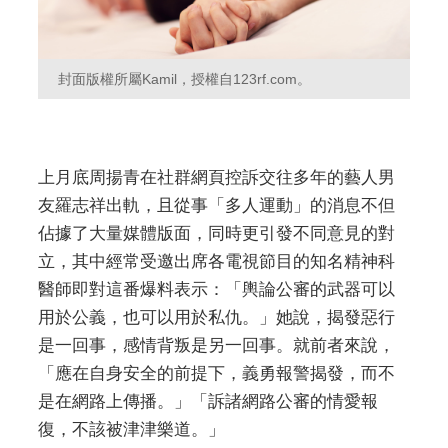
封面版權所屬Kamil，授權自123rf.com。
上月底周揚青在社群網頁控訴交往多年的藝人男
友羅志祥出軌，且從事「多人運動」的消息不但
佔據了大量媒體版面，同時更引發不同意見的對
立，其中經常受邀出席各電視節目的知名精神科
醫師即對這番爆料表示：「輿論公審的武器可以
用於公義，也可以用於私仇。」她說，揭發惡行
是一回事，感情背叛是另一回事。就前者來說，
「應在自身安全的前提下，義勇報警揭發，而不
是在網路上傳播。」「訴諸網路公審的情愛報
復，不該被津津樂道。」