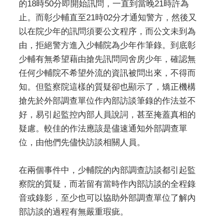
的18時50分即開始訊問，一直到當晚21時許為
止。而彰少輔直至21時02分才通知警方，然後又
以在院少年的訊問須要公文程序，而公文未到為
由，拒絕警方進入少輔院為少年作筆錄。到底彰
少輔有無希望藉由搶先訊問同舍房少年，確認無
任何少輔院不希望外流的資訊被問出來，不得而
知。但監察院這樣的質疑卻也顯示了，矯正機構
搶先於外部調查單位作內部訪談筆錄的作法並不
好，易引起監控內部人員說詞，甚至掩蓋真相的
疑慮。較佳的作法應該是儘速通知外部調查單
位，由他們先儘快訪談相關人員。
在兩個事件中，少輔院的內部調查訪談都引起監
察院的質疑，而若留有當時作內部訪談的全程錄
音或錄影，至少也可以協助外部調查單位了解內
部訪談的過程有無嚴重瑕疵。