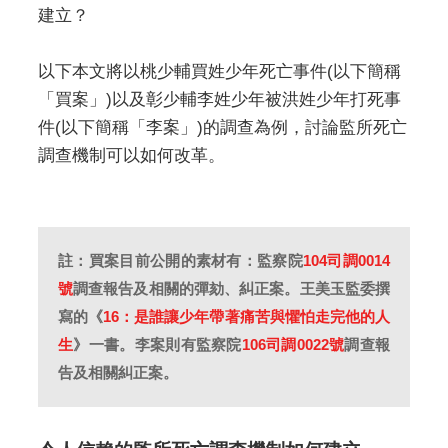
建立？
以下本文將以桃少輔買姓少年死亡事件(以下簡稱
「買案」)以及彰少輔李姓少年被洪姓少年打死事
件(以下簡稱「李案」)的調查為例，討論監所死亡
調查機制可以如何改革。
註：買案目前公開的素材有：監察院
104司調0014
號
調查報告及相關的彈劾、糾正案。王美玉監委撰
寫的《
16：是誰讓少年帶著痛苦與懼怕走完他的人
生
》一書。李案則有監察院
106司調0022號
調查報
告及相關糾正案。