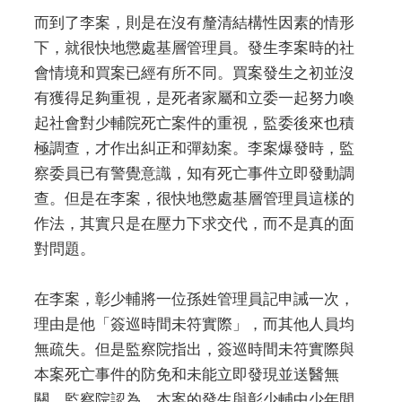
而到了李案，則是在沒有釐清結構性因素的情形
下，就很快地懲處基層管理員。發生李案時的社
會情境和買案已經有所不同。買案發生之初並沒
有獲得足夠重視，是死者家屬和立委一起努力喚
起社會對少輔院死亡案件的重視，監委後來也積
極調查，才作出糾正和彈劾案。李案爆發時，監
察委員已有警覺意識，知有死亡事件立即發動調
查。但是在李案，很快地懲處基層管理員這樣的
作法，其實只是在壓力下求交代，而不是真的面
對問題。
在李案，彰少輔將一位孫姓管理員記申誡一次，
理由是他「簽巡時間未符實際」，而其他人員均
無疏失。但是監察院指出，簽巡時間未符實際與
本案死亡事件的防免和未能立即發現並送醫無
關。監察院認為，本案的發生與彰少輔中少年間