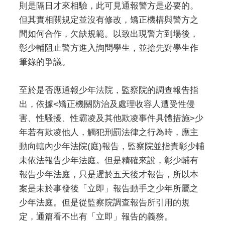
則是隔日才來相驗，此可見通報警方是必要的。
但其實相關規定並沒有修改，矯正機構與警方之
間如何合作，欠缺規範。以致出現警方到場後，
彰少輔阻止警方進入詢問學生，並搶先對學生作
筆錄的爭議。
至於是否應通報少年法院，監察院的調查報告指
出，依據<矯正機關防治及處理收容人遭受性侵
害、性騷擾、性霸凌及其他欺凌事件具體措施>少
年若有欺凌他人，觸犯刑罰法律之行為時，應主
動向轄內少年法院(庭)報告，監察院並指責彰少輔
未依法報告少年法庭。但是精確來說，彰少輔有
報告少年法庭，只是遲於五天後才報告，所以本
案是未於事發後「立即」報告動手之少年所屬之
少年法庭。但是從監察院調查報告所引用的規
定，通篇看不出有「立即」報告的義務。