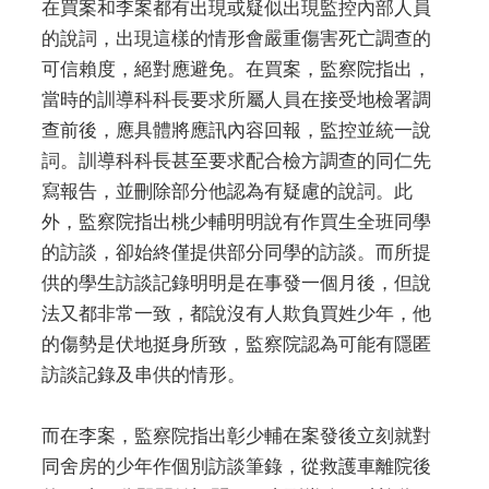
在買案和李案都有出現或疑似出現監控內部人員
的說詞，出現這樣的情形會嚴重傷害死亡調查的
可信賴度，絕對應避免。在買案，監察院指出，
當時的訓導科科長要求所屬人員在接受地檢署調
查前後，應具體將應訊內容回報，監控並統一說
詞。訓導科科長甚至要求配合檢方調查的同仁先
寫報告，並刪除部分他認為有疑慮的說詞。此
外，監察院指出桃少輔明明說有作買生全班同學
的訪談，卻始終僅提供部分同學的訪談。而所提
供的學生訪談記錄明明是在事發一個月後，但說
法又都非常一致，都說沒有人欺負買姓少年，他
的傷勢是伏地挺身所致，監察院認為可能有隱匿
訪談記錄及串供的情形。
而在李案，監察院指出彰少輔在案發後立刻就對
同舍房的少年作個別訪談筆錄，從救護車離院後