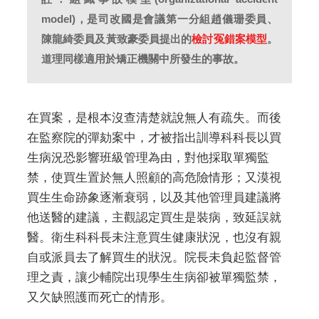
model)，是司改國是會議第一分組趙儀珊委員、
陳龍綺委員及黃致豪委員提出的
檢討冤錯案模型
。
道理同樣適用於矯正機關中所發生的事故。
在買案，是根本沒查清楚就說無人有疏失。而後
在監察院的彈劾案中，才被指出訓導科科長以買
生病況恐影響班級管理為由，對他採取單獨監
禁，使買生置於無人照顧的高危險情形；又漠視
買生生命跡象逐漸衰弱，以及其他管理員建議將
他送醫的建議，主觀認定買生是裝病，致延誤就
醫。衛生科科長未注意買生健康狀況，也沒有親
自或派員去了解買生的狀況。院長未負起監督管
理之責，讓少輔院出現學生生病卻被單獨監禁，
又欠缺照護而死亡的情形。