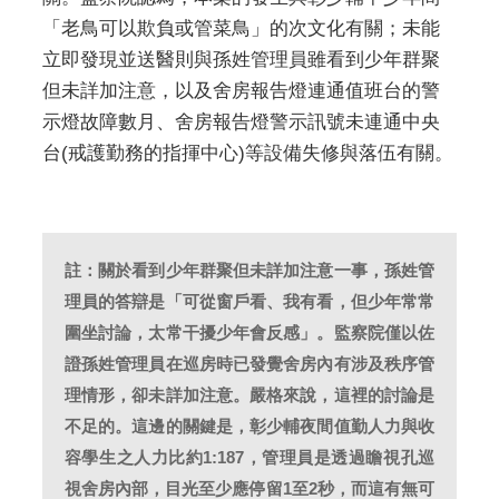
「老鳥可以欺負或管菜鳥」的次文化有關；未能
立即發現並送醫則與孫姓管理員雖看到少年群聚
但未詳加注意，以及舍房報告燈連通值班台的警
示燈故障數月、舍房報告燈警示訊號未連通中央
台(戒護勤務的指揮中心)等設備失修與落伍有關。
註：關於看到少年群聚但未詳加注意一事，孫姓管
理員的答辯是「可從窗戶看、我有看，但少年常常
圍坐討論，太常干擾少年會反感」。監察院僅以佐
證孫姓管理員在巡房時已發覺舍房內有涉及秩序管
理情形，卻未詳加注意。嚴格來說，這裡的討論是
不足的。這邊的關鍵是，彰少輔夜間值勤人力與收
容學生之人力比約1:187，管理員是透過瞻視孔巡
視舍房內部，目光至少應停留1至2秒，而這有無可