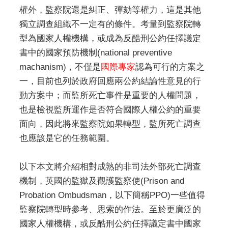
權外，監察院還是糾正、彈劾等權力，這是其他
獨立調查組織不一定有的條件。考量到監察院轉
型為國家人權機構，或成為反酷刑公約任擇議定
書中的國家預防機制(national preventive
machanism)，不僅是
國際專家
認為可行的方案之
一，目前也列於政府回應兩公約結論性意見的行
動方案中；而監所死亡事件是重要的人權問題，
也是檢視監所運作是否符合國際人權公約的重要
面向，因此將來監察院如果轉型，監所死亡調查
也應該是它的任務範圍。
以下本文將介紹相對成熟的非司法外部死亡調查
機制，英國的監獄及觀護監察使(Prison and
Probation Ombudsman，以下簡稱PPO)一些值得
監察院轉型時參考、思索的作法。至於更廣泛的
國家人權機構，或反酷刑公約任擇議定書中國家