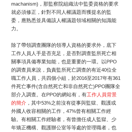
machanism)，那監察院組織法中監委資格的要求
就必須修正，針對不同人權議題而獲提名的監
委，應熟悉並具備該人權議題領域相關的知識能
力。
除了帶領調查團隊的領導人資格的要求外，底下
工作人員人手是否充足，是否對調查監所死亡相
關事項具備專業知能，也是重要的一環。以PPO
的調查員來說，負責監所死亡調查的有近40位全
職工作人員，共四個小組，於2016至2017年有361
件死亡事件(含自然死亡和非自然死亡)PPO團隊全
部介入調查。在PPO的網站有，有
工作人員背景
的簡介
，其中53%之前沒有從事與監獄、觀護或
外國人收容相關的工作，47%曾有相關工作經
驗。有相關工作經驗者，有曾擔任成人監獄、少
年矯正機構、觀護辦公室等等處的管理職者，也