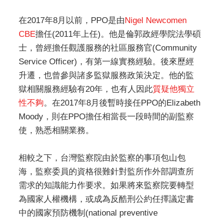
在2017年8月以前，PPO是由
Nigel Newcomen
CBE
擔任(2011年上任)。他是倫郭政經學院法學碩
士，曾經擔任觀護服務的社區服務官(Community
Service Officer)，有第一線實務經驗。後來歷經
升遷，也曾參與諸多監獄服務政策決定。他的監
獄相關服務經驗有20年，也有人因此
質疑他獨立
性不夠
。在2017年8月後暫時接任PPO的Elizabeth
Moody，則在PPO擔任相當長一段時間的副監察
使，熟悉相關業務。
相較之下，台灣監察院由於監察的事項包山包
海，監察委員的資格很難針對監所作外部調查所
需求的知識能力作要求。如果將來監察院要轉型
為國家人權機構，或成為反酷刑公約任擇議定書
中的國家預防機制(national preventive