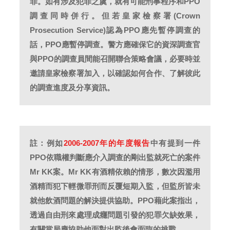
罪。如有涉及犯罪之虞，就有可能刑事程序和PPO
調查同時併行。但若皇家檢察署(Crown
Prosecution Service)認為PPO應先暫停調查的
話，PPO應暫停調查。警方應確保它的資深調查官
與PPO的調查員間能召開聯合策略會議，必要時並
邀請皇家檢察署加入，以確認如何合作、了解彼此
的調查進度及分享資訊。
註：例如
2006-2007年的年度報告
中有提到一件
PPO依職權判斷應介入調查的剛出監就死亡的案件
Mr KK案。Mr KK有酒精依賴的情形，數次因濫用
酒精而犯下輕微罪刑而反覆短期入監，但監所皆未
就他飲酒問題的解決提供協助。PPO藉此案指出，
透過自由刑來處理成癮問題引發的犯罪欠缺效果，
有關當局應協助他面對出監後會面臨的挑戰。