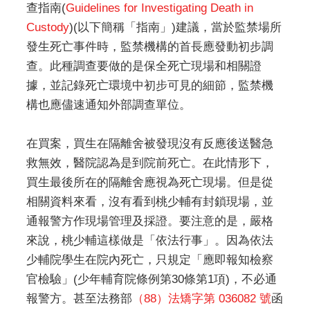
查指南(
Guidelines for Investigating Death in
Custody
)(以下簡稱「指南」)建議，當於監禁場所
發生死亡事件時，監禁機構的首長應發動初步調
查。此種調查要做的是保全死亡現場和相關證
據，並記錄死亡環境中初步可見的細節，監禁機
構也應儘速通知外部調查單位。
在買案，買生在隔離舍被發現沒有反應後送醫急
救無效，醫院認為是到院前死亡。在此情形下，
買生最後所在的隔離舍應視為死亡現場。但是從
相關資料來看，沒有看到桃少輔有封鎖現場，並
通報警方作現場管理及採證。要注意的是，嚴格
來說，桃少輔這樣做是「依法行事」。因為依法
少輔院學生在院內死亡，只規定「應即報知檢察
官檢驗」(少年輔育院條例第30條第1項)，不必通
報警方。甚至法務部
（88）法矯字第 036082 號
函