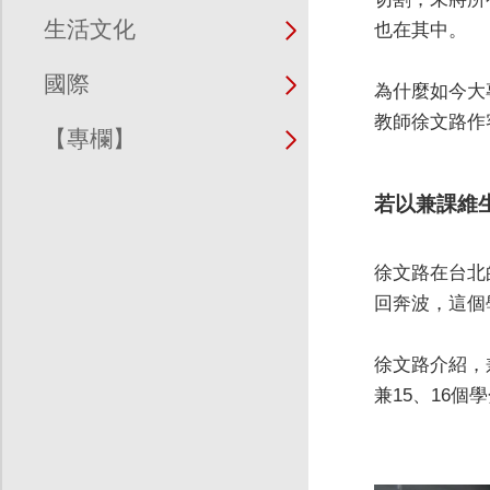
生活文化
也在其中。
國際
為什麼如今大
教師徐文路作
【專欄】
若以兼課維生
徐文路在台北
回奔波，這個
徐文路介紹，
兼15、16