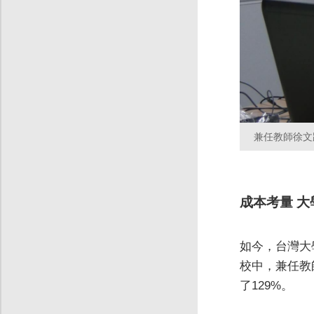
兼任教師徐文
成本考量 
如今，台灣大
校中，兼任教
了129%。