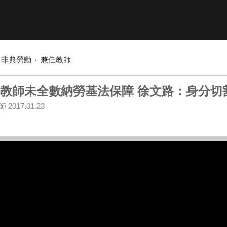
非典勞動
兼任教師
教師未全數納勞基法保障 徐文路：身分切
師
2017.01.23