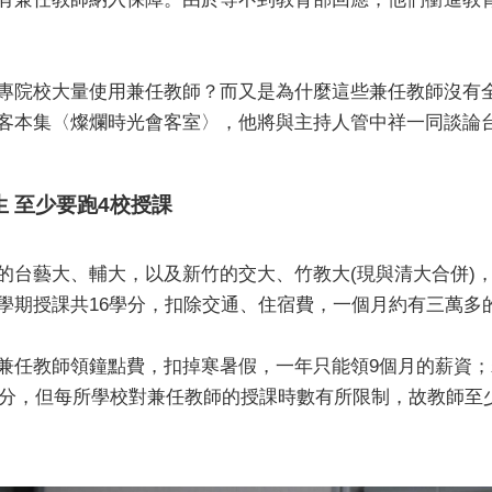
專院校大量使用兼任教師？而又是為什麼這些兼任教師沒有
客本集〈燦爛時光會客室〉，他將與主持人管中祥一同談論
 至少要跑4校授課
的台藝大、輔大，以及新竹的交大、竹教大(現與清大合併)
學期授課共16學分，扣除交通、住宿費，一個月約有三萬多
兼任教師領鐘點費，扣掉寒暑假，一年只能領9個月的薪資
個學分，但每所學校對兼任教師的授課時數有所限制，故教師