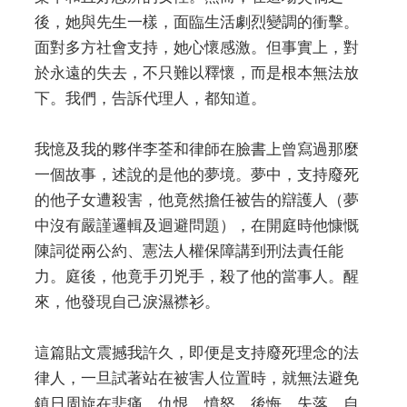
後，她與先生一樣，面臨生活劇烈變調的衝擊。
面對多方社會支持，她心懷感激。但事實上，對
於永遠的失去，不只難以釋懷，而是根本無法放
下。我們，告訴代理人，都知道。
我憶及我的夥伴李荃和律師在臉書上曾寫過那麼
一個故事，述說的是他的夢境。夢中，支持廢死
的他子女遭殺害，他竟然擔任被告的辯護人（夢
中沒有嚴謹邏輯及迴避問題），在開庭時他慷慨
陳詞從兩公約、憲法人權保障講到刑法責任能
力。庭後，他竟手刃兇手，殺了他的當事人。醒
來，他發現自己淚濕襟衫。
這篇貼文震撼我許久，即便是支持廢死理念的法
律人，一旦試著站在被害人位置時，就無法避免
鎮日周旋在悲痛、仇恨、憤怒、後悔、失落、自