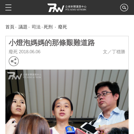
首頁
議題
司法
死刑
廢死
小燈泡媽媽的那條艱難道路
廢死
2018.06.06
文／丁穩勝