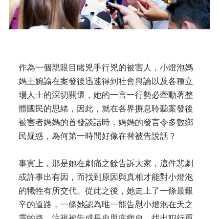
作為一個親眼目睹兇手行兇的被害人，小燈泡媽
媽王婉諭在案發後迅速得到社會輿論以及各種立
場人士的深切關懷，她的一言一行勢必牽動著整
體國民的思緒，因此，就在各界摒息聆聽案發後
被害者媽媽的首發談話時，媽媽的發言令多數鄉
民疑惑，為何第一時間好像在替被告說話？
事實上，那是她在劇痛之餘告訴大家，這件悲劇
或許事出有因，而找到原因與真相才能對小燈泡
的犧牲有所交代。從此之後，她走上了一條最艱
辛的道路，一條她認為唯一能告慰小燈泡在天之
靈的路，注視被告成長史與疾病史，找出犯行重