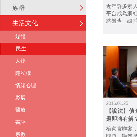
近年許多素
族群
平台成為網
將盤查、緝
生活文化
形象的「愛
傳。但民間
媒體
作權益推動
民生
查不公開原
影片。
人物
隱私權
情緒心理
影展
2016.01.25
醫療
【說法】偵
題即將有解
書評
檢察官辦案
宗教
問題，顯然