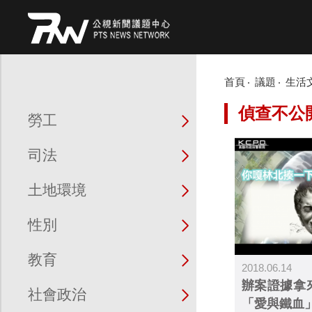
首頁
議題
生活
偵查不公
勞工
司法
土地環境
性別
教育
2018.06.14
辦案證據拿
社會政治
「愛與鐵血