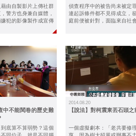
人藉由自製影片上傳社群
偵查程序中的被告尚未被定
紅，警方也身兼自媒體，
連起訴條件都不見得成立，
捕嫌犯的影像製作成宣傳
庭前便被針對，面臨來自社
與鐵血」系列片，引發廣
壓力。本集燦爛時光會客室
司法改革基金會與警察工
司法改革基金會的副執行
協會質疑，宣傳片違反偵
凡，與我們談談媒體介入「
則，要求下架並停止製作
開」的規範與實踐，究竟
境？
2014.08.20
查中不能閱卷的歷史難
【說法】對柯震東丟石頭之
？
，到底算不算弱勢？這個
一個虛擬劇本：「老共要修
是不同位子，就是不同腦
亨，因為樹大招風或辦事不