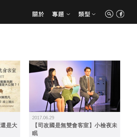
2017.06.29
開還是大
【司改國是無雙會客室】小檢夜未
眠