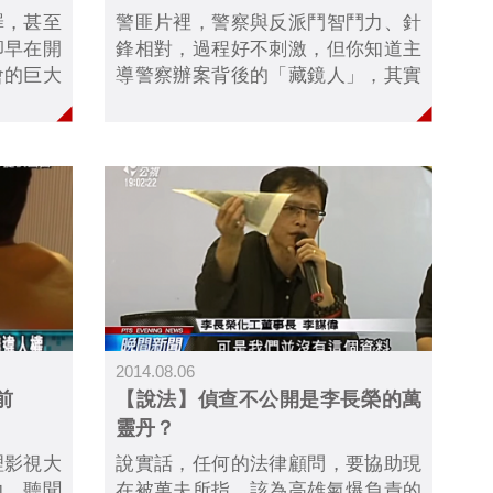
罪，甚至
警匪片裡，警察與反派鬥智鬥力、針
卻早在開
鋒相對，過程好不刺激，但你知道主
會的巨大
導警察辦案背後的「藏鏡人」，其實
邀請民間
是電視劇中很常出現，民眾卻不太熟
長－陳雨
悉的「檢察官」嗎？同樣是刑事訴訟
偵查不公
的靈魂人物，檢察官的職務與律師、
有哪些困
法官有何不同？而新聞上常常出現的
「偵查不公開」爭議，又會對檢察官
的工作產生哪些影響呢？
2014.08.06
前
【說法】偵查不公開是李長榮的萬
靈丹？
理影視大
說實話，任何的法律顧問，要協助現
力，聽聞
在被萬夫所指、該為高雄氣爆負責的