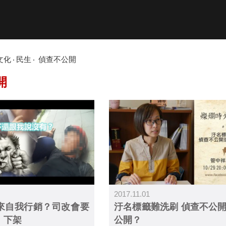
文化
民生
偵查不公開
開
2017.11.01
來自我行銷？司改會要
汙名標籤難洗刷 偵查不公
」下架
公開？