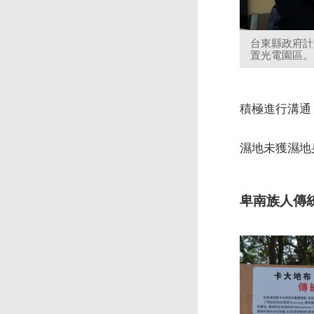
台東縣政府計
置光電園區。
積極進行溝通
濕地未獲濕地
卑南族人傳