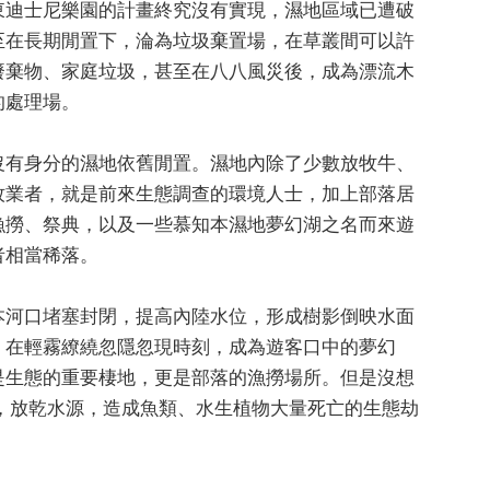
東迪士尼樂園的計畫終究沒有實現，濕地區域已遭破
至在長期閒置下，淪為垃圾棄置場，在草叢間可以許
廢棄物、家庭垃圾，甚至在八八風災後，成為漂流木
的處理場。
沒有身分的濕地依舊閒置。濕地內除了少數放牧牛、
牧業者，就是前來生態調查的環境人士，加上部落居
漁撈、祭典，以及一些慕知本濕地夢幻湖之名而來遊
者相當稀落。
本河口堵塞封閉，提高內陸水位，形成樹影倒映水面
，在輕霧繚繞忽隱忽現時刻，成為遊客口中的夢幻
是生態的重要棲地，更是部落的漁撈場所。但是沒想
域，放乾水源，造成魚類、水生植物大量死亡的生態劫