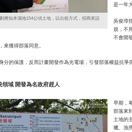
是一年大
劃將知本濕地154公頃土地，以出租方式，招商來設
吳俊璋
規，不
不會開
，來獲得部落同意。
身分的保護，反而計畫開發作為光電場，引發部落權益抗爭
統領域 開發為名政府趕人
早期，
部落來
土地的
獵、漁