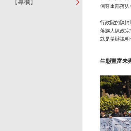
【專欄】
個尊重部落與
行政院的陳情
落族人陳政宗
就是舉辦說明
生態豐富未