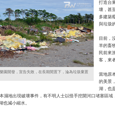
打造台
壞，甚
多建築
與垃圾
目前，
羊的畜
民前來
客，來
樂園開發，宣告失敗，在長期閒置下，淪為垃圾棄置
當地原
的美景
湖，也
，知本濕地出現破壞事件，有不明人士以怪手挖開河口堵塞區
湖也減小縮水。