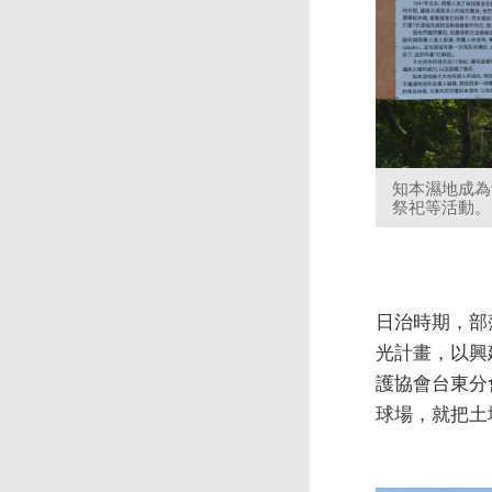
知本濕地成為
祭祀等活動。
日治時期，部
光計畫，以興
護協會台東分
球場，就把土