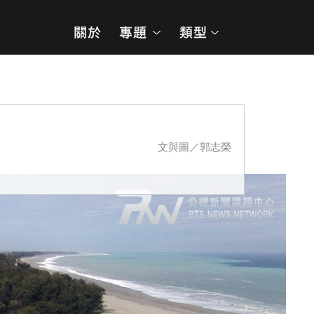
文與圖／郭志榮