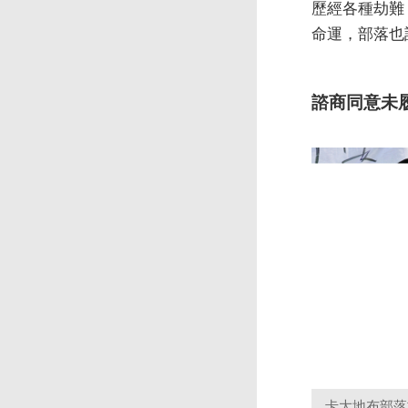
歷經各種劫難
命運，部落也
諮商同意未
卡大地布部落