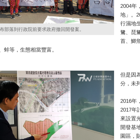
200
地」。
行濕地
布部落到行政院前要求政府撤回開發案。
鷺、琵
首、鯽
、蚌等，生態相當豐富。
但是因
分，未
201
2017
來設置
開發基地
園區，