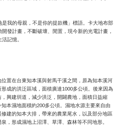
地是我的母親，不是你的提款機」標語。卡大地布部
動開發計畫，不斷破壞、閒置，現今新的光電計畫，
生活記憶。
地位置在台東知本溪與射馬干溪之間，原為知本溪河
所形成的洪泛區域，面積廣達1000多公頃。後來因為
坊，興建圳道，減少洪泛，開闢農地，面積日益縮
今知本濕地面積約200多公頃。濕地水源主要來自由
溪修建的知本大排，帶來的農業尾水，以及部分地區
湧泉，形成濕地上沼澤、草澤、森林等不同地形。