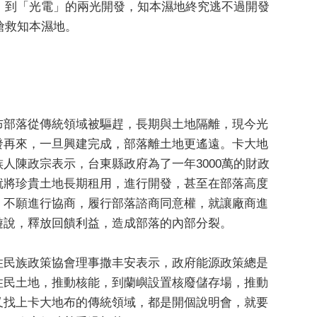
」到「光電」的兩光開發，知本濕地終究逃不過開發
搶救知本濕地。
布部落從傳統領域被驅趕，長期與土地隔離，現今光
發再來，一旦興建完成，部落離土地更遙遠。卡大地
族人陳政宗表示，台東縣政府為了一年3000萬的財政
就將珍貴土地長期租用，進行開發，甚至在部落高度
，不願進行協商，履行部落諮商同意權，就讓廠商進
遊說，釋放回饋利益，造成部落的內部分裂。
住民族政策協會理事撒丰安表示，政府能源政策總是
住民土地，推動核能，到蘭嶼設置核廢儲存場，推動
又找上卡大地布的傳統領域，都是開個說明會，就要