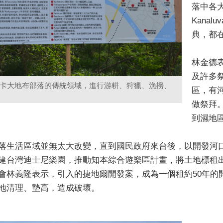
落中各
Kana
典，都
林金德
及許多
卡大地布部落的傳統領域，進行游耕、狩獵、漁撈、
區，有
做祭拜
到濕地
落生活區域並無太大改變，直到國民政府來台後，以開發河口
建台灣迪士尼樂園，推動知本綜合遊樂區計畫，將土地標租
會林義隆表示，引入的捷地爾開發案，成為一個租約50年的
地清理、墊高，造成破壞。