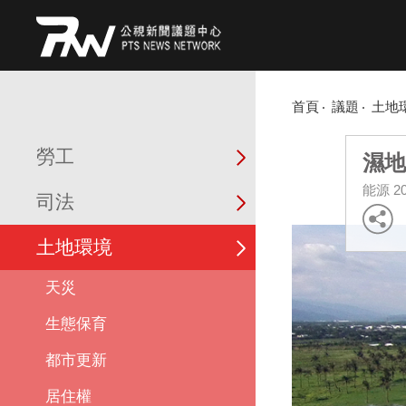
首頁
議題
土地
勞工
濕地
能源
2
司法
土地環境
天災
生態保育
都市更新
居住權