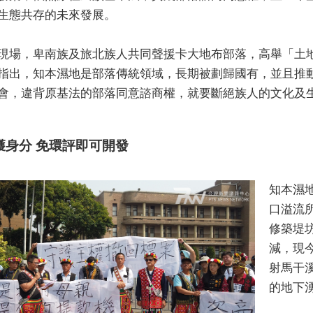
生態共存的未來發展。
現場，卑南族及旅北族人共同聲援卡大地布部落，高舉「土
指出，知本濕地是部落傳統領域，長期被劃歸國有，並且推
會，違背原基法的部落同意諮商權，就要斷絕族人的文化及
獲身分 免環評即可開發
知本濕
口溢流
修築堤
減，現
射馬干
的地下