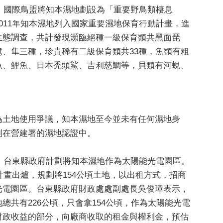
4年，國際鳥盟將知本濕地劃設為「重要野鳥類棲息
2011年知本濕地列入國家重要濕地保育行動計畫，進
生態調查，共計發現瀕臨絕種一級保育類共黑面琵
鷺、隼三種，珍貴稀有二級保育類共33種，魚類有粗
魚、鯉魚、日本禿頭鯊、吉利慈鯛等，貝類有河蜆、
為土地使用爭議，知本濕地至今並未有任何濕地身
列在營建署的濕地認證中。
6年，台東縣政府計劃將知本濕地作為太陽能光電園區。
年計畫出爐，規劃將154公頃土地，以出租方式，招商
光電園區。台東縣政府財政處處副處長吳俊璋表示，
總共有226公頃，只會拿154公頃，作為太陽能光電
財政收益的部分，向廠商收取的租金與權利金，預估