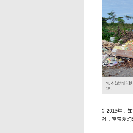
知本濕地推動
場。
到2015年
難，連帶夢幻