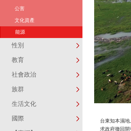
公害
文化資產
能源
性別
教育
社會政治
族群
生活文化
國際
台東知本濕地
求政府撤回開